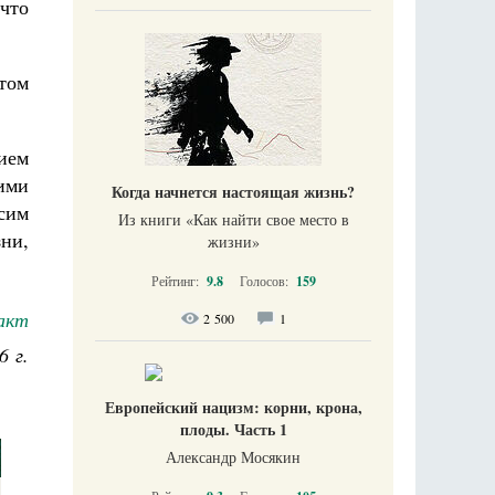
 что
том
нием
ими
Когда начнется настоящая жизнь?
осим
Из книги «Как найти свое место в
ни,
жизни​»
Рейтинг:
9.8
Голосов:
159
акт
2 500
1
6 г.
Европейский нацизм: корни, крона,
плоды. Часть 1
Александр Мосякин