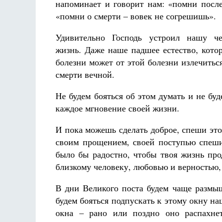
напоминает и говорит нам: «помни после
«помни о смерти – вовек не согрешишь».
Удивительно Господь устроил нашу че
жизнь. Даже наше падшее естество, кото
болезни может
от этой болезни
излечитьс
смерти вечной.
Не будем бояться об этом думать и не буд
каждое мгновение своей жизни.
И пока можешь сделать доброе, спеши это
своим прощением, своей поступью спеши 
было бы радостно, чтобы твоя жизнь про
близкому человеку, любовью и верностью, 
В дни Великого поста будем чаще размыш
будем бояться подпускать к этому окну на
окна – рано или поздно оно распахне