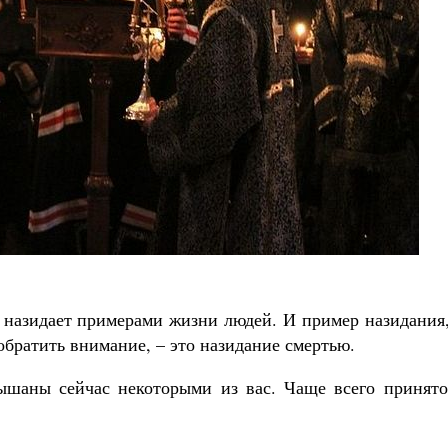
Роман Котов
Как найти своё место в жизни
Кирилл Мурышев
, назидает примерами жизни людей. И пример назидания
 обратить внимание, – это назидание смертью.
ышаны сейчас некоторыми из вас. Чаще всего принято