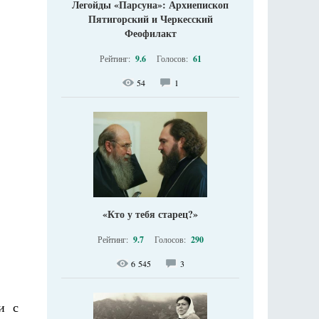
Легойды «Парсуна»: Архиепископ
Пятигорский и Черкесский
Феофилакт
Рейтинг:
9.6
Голосов:
61
54
1
«Кто у тебя старец?»
Рейтинг:
9.7
Голосов:
290
6 545
3
и с