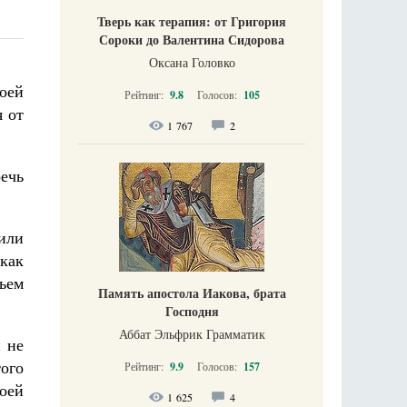
Тверь как терапия: от Григория
Сороки до Валентина Сидорова
Оксана Головко
воей
Рейтинг:
9.8
Голосов:
105
я от
1 767
2
речь
 или
как
ьем
Память апостола Иакова, брата
Господня
Аббат Эльфрик Грамматик
и не
того
Рейтинг:
9.9
Голосов:
157
оей
1 625
4