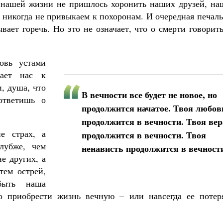
 нашей жизни не пришлось хоронить наших друзей, на
 никогда не привыкаем к похоронам. И очередная печал
вает горечь. Но это не означает, что о смерти говорит
овь устами
дает нас к
, душа, что
В вечности все будет не новое, но
ответишь о
продолжится начатое. Твоя любов
продолжится в вечности. Твоя вер
е страх, а
продолжится в вечности. Твоя
лубже, чем
ненависть продолжится в вечност
е других, а
тем острей,
быть наша
о приобрести жизнь вечную
–
или навсегда ее потер