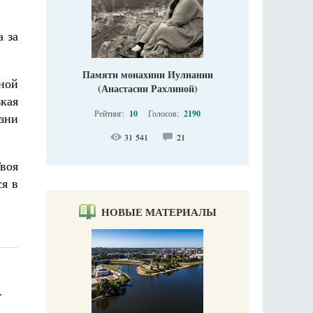
а за
Памяти монахини Иулиании
нной
(Анастасии Рахлиной)
ькая
Рейтинг:
10
Голосов:
2190
зни
31 541
21
Твоя
ся в
НОВЫЕ МАТЕРИАЛЫ
т