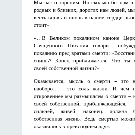
Мы часто хороним. Но сколько бы нам в
родных и близких, дорогих нам людей, мы
весть вновь и вновь в нашем сердце вызы
стоит
»
.
«
…В Великом покаянном каноне Церк
Священного Писания говорит, побуж
покаянию пред вратами смерти: «Восстани
спишь? Конец приближается. Что ты 
своей собственной жизни?»
Оказывается, мысль о смерти – это н
наоборот, – это соль жизни. И чем г
откровеннее мы размышляем о смерти – н
своей собственной, приближающейся, – 
сильней, живей, наконец, должна 
собственная жизнь. Ведь смертью можн
оказавшись в преисподнем аду
»
.