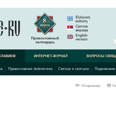
Ελληνική
έκδοση
Српска
верзиjа
English
Православный
version
календарь
СЛАВИЕМ
ИНТЕРНЕТ-ЖУРНАЛ
ВОПРОСЫ СВЯЩ
ка
|
Православная библиотека
|
Святые и святыни
|
Подвижники 
394 просмотра
Ра