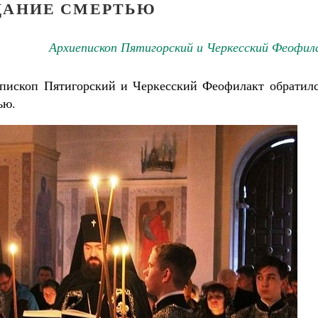
ДАНИЕ СМЕРТЬЮ
Архиепископ Пятигорский и Черкесский Феофил
епископ Пятигорский и Черкесский Феофилакт обратилс
ью.
Великомученик Георгий Победоносец. Н
святого