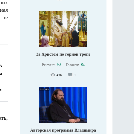
ших
ьная
ь не
За Христом по горной тропе
ь
Рейтинг:
9.8
Голосов:
54
а
436
1
и
ять,
Авторская программа Владимира