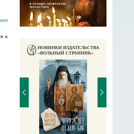
акт
я к
НОВИНКИ ИЗДАТЕЛЬСТВА
«ВОЛЬНЫЙ СТРАННИК»
П
Е
аучись у