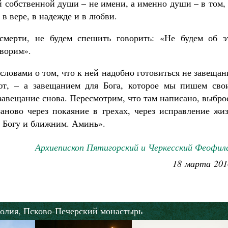
ей собственной души – не имени, а именно души
–
в том,
 в вере, в надежде и в любви.
смерти, не будем спешить говорить: «Не будем об э
оворим».
словами о том, что к ней надобно готовиться не завеща
ют,
–
а завещанием для Бога, которое мы пишем сво
завещание снова. Пересмотрим, что там написано, выбр
аново через покаяние в грехах, через исправление жиз
к Богу и ближним. Аминь».
Архиепископ Пятигорский и Черкесский Феофил
18 марта 201
олия,
Псково-Печерский монастырь