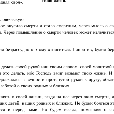
твою жизнь
дняя своя»,
ловеческую
рое вкусило смерти и стало смертным, через мысль о с
я. Через помышление о смерти
человек
может излечитьс
ем безрассудно к этому относиться. Напротив, будем бе
 делать своей рукой или своим словом, своей молитвой
это делать, ибо Господь вмиг возьмет твою жизнь. И 
должилась в вечности протянутой рукой к другу, объят
заботой о своих родных и близких.
лять о своей жизни, глядя на нее через окно смерти, 
ших детей, наших родных и близких. Не будем бояться э
тся и перед нами. Но будем всегда, помышляя о св