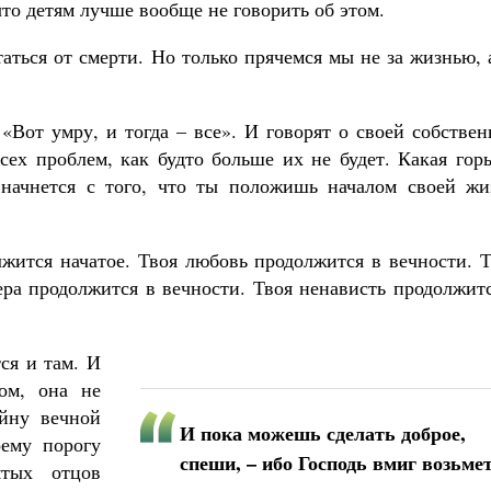
что детям
лучше
вообще не говорить
об этом
.
аться от смерти. Но только прячемся мы не за жизнью, 
 «Вот умру, и тогда
–
все».
И говорят о своей собстве
сех проблем, как будто больше их не будет. Какая гор
 начнется с того, что ты положишь началом своей жи
лжится начатое. Твоя любовь продолжится в вечности. 
ера продолжится в вечности. Твоя ненависть продолжит
ся и там. И
ом, она не
айну вечной
И пока можешь сделать доброе,
ему порогу
спеши, –
ибо Господь вмиг возьме
ятых отцов