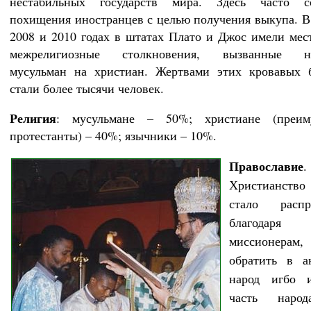
нестабильных государств мира. Здесь часто с
похищения иностранцев с целью получения выкупа. В 
2008 и 2010 годах в штатах Плато и Джос имели мес
межрелигиозные столкновения, вызванные на
мусульман на христиан. Жертвами этих кровавых б
стали более тысячи человек.
Религия
: мусульмане – 50%; христиане (преим
протестанты) – 40%; язычники – 10%.
Православие
.
Христианство
стало распро
благодаря а
миссионерам
обратить в а
народ игбо 
часть народ