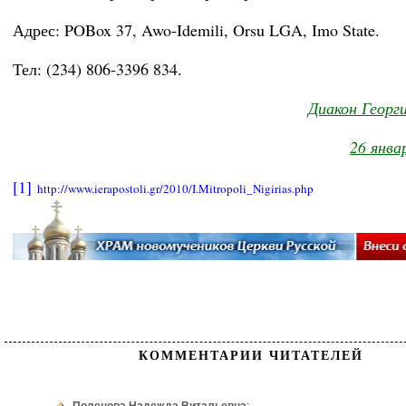
Адрес: POBox 37, Awo-Idemili, Orsu LGA, Imo State.
Тел: (234) 806-3396 834.
Диакон Георг
26 янва
[1]
http://www.ierapostoli.gr/2010/I.Mitropoli_Nigirias.php
КОММЕНТАРИИ ЧИТАТЕЛЕЙ