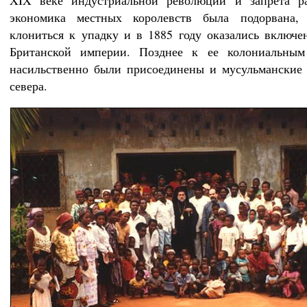
XIX веке индустриальной революции и запрета ра
экономика местных королевств была подорвана,
клониться к упадку и в 1885 году оказались включе
Британской империи. Позднее к ее колониальным
насильственно были присоединены и мусульманские 
севера.