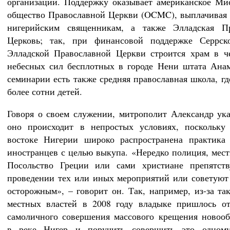
организации. Поддержку оказывает американское Ми
общество Православной Церкви (OCMC), выплачивая 
нигерийским священникам, а также Элладская Пр
Церковь; так, при финансовой поддержке Серрск
Элладской Православной Церкви строится храм в ч
небесных сил бесплотных в городе Нени штата Ана
семинарии есть также средняя православная школа, гд
более сотни детей.
Говоря о своем служении, митрополит Александр ука
оно происходит в непростых условиях, поскольку
востоке Нигерии широко распространена практика
иностранцев с целью выкупа. «Нередко полиция, мест
Посольство Греции или сами христиане препятст
проведении тех или иных мероприятий или советуют
осторожным», – говорит он. Так, например, из-за та
местных властей в 2008 году владыке пришлось от
самоличного совершения массового крещения новоо
в реке Нигер и поручить совершить это одном