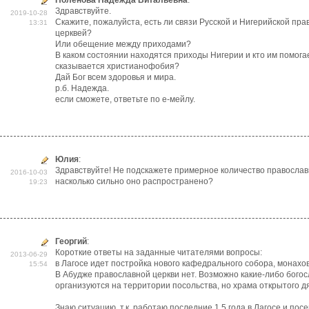
Поленова Надежда Витальевна
:
Здравствуйте.
2019-10-28
Скажите, пожалуйста, есть ли связи Русской и Нигерийской пр
13:31
церквей?
Или обещение между приходами?
В каком состоянии находятся приходы Нигерии и кто им помога
сказывается христианофобия?
Дай Бог всем здоровья и мира.
р.б. Надежда.
если сможете, ответьте по е-мейлу.
Юлия
:
Здравствуйте! Не подскажете примерное количество православ
2016-10-03
насколько сильно оно распространено?
19:23
Георгий
:
Короткие ответы на заданные читателями вопросы:
2013-06-29
в Лагосе идет постройка нового кафедрального собора, монахов 
15:54
В Абудже православной церкви нет. Возможно какие-либо бого
организуются на территории посольства, но храма открытого дя
Знаю ситуацию, т.к. работаю последние 1.5 года в Лагосе и по