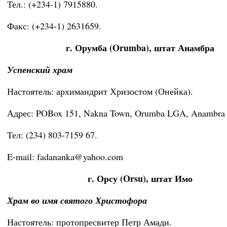
Тел.: (+234-1) 7915880.
Факс: (+234-1) 2631659.
г. Орумба (Orumba), штат Анамбра
Успенский храм
Настоятель: архимандрит Хризостом (Онейка).
Адрес: POBox 151, Nakna Town, Orumba LGA, Anambra S
Тел: (234) 803-7159 67.
E-mail: fadananka@yahoo.com
г. Орсу (Orsu), штат Имо
Храм во имя святого Христофора
Настоятель: протопресвитер Петр Амади.