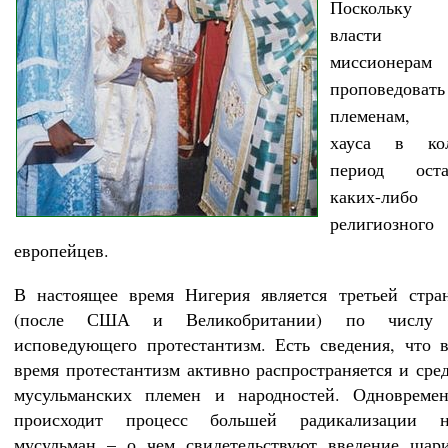
Поскольку б
власти з
миссионерам
проповедоват
племенам, м
хауса в кол
период ост
каких-либ
религиозног
европейцев.
В настоящее время Нигерия является третьей стра
(после США и Великобритании) по числу н
исповедующего протестантизм. Есть сведения, что 
время протестантизм активно распространяется и сре
мусульманских племен и народностей. Одновреме
происходит процесс большей радикализации н
мусульман – о чем свидетельствуют введение шари