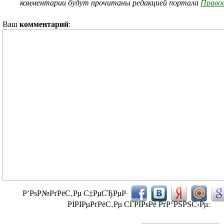
комментарии будут прочитаны редакцией портала
Правос
комментарий
Ваш
:
Р’РѕР№РґРёС‚Рµ С‡РµСЂРµР·
РІРІРµРґРёС‚Рµ СЃРІРѕРё РґР°РЅРЅС‹Рµ: