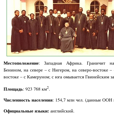
Местоположение
: Западная Африка. Граничит н
Бенином, на севере – с Нигером, на северо-востоке –
востоке – с Камеруном; с юга омывается Гвинейским з
2
Площадь
: 923 768 км
.
Численность населения
: 154,7 млн чел. (данные ООН н
Официальные языки:
английский.