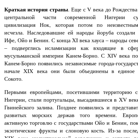
Краткая история страны
. Еще с V века до Рождества
центральной части современной Нигерии сущ
цивилизация Нок, которая потом по неизвестны
исчезла. Наследовавшие ей народы йоруба создали 
Ифе, Ойо и Бенин. С конца XI века хауса – народы се
– подверглись исламизации как входящие в сфе
мусульманской империи Канем-Борно. С ХIV века по
Канем-Борно появились независимые города-государст
начале XIX века они были объединены в единое г
Сокото.
Первыми европейцами, посетившими территорию с
Нигерии, стали португальцы, высадившиеся в XV веке
Гвинейского залива. Позднее появились и представи
развитых морских держав того времени. Евро
активную торговлю с государствами Ойо и Бенин, пок
экзотические фрукты и слоновую кость. Из-за посл