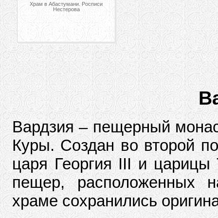
Храм в Абастумани. Росписи
Нестерова
В
Вардзия – пещерный монас
Куры. Создан во второй по
царя Георгия III и царицы
пещер, расположенных н
храме сохранились оригина