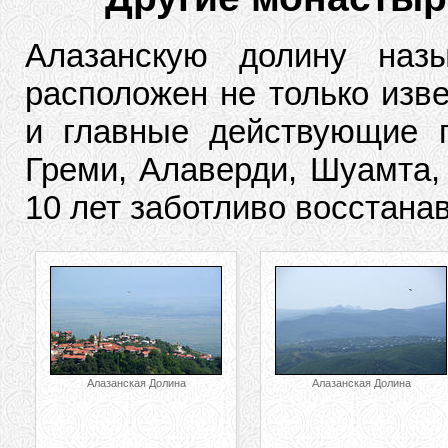
Алазанскую долину наз
расположен не только изве
и главные действующие г
Греми, Алаверди, Шуамта, 
10 лет заботливо восстана
Алазанская Долина
Алазанская Долина