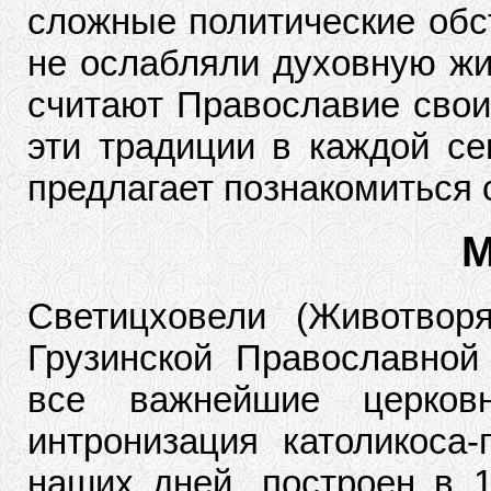
сложные политические обст
не ослабляли духовную жиз
считают Православие свои
эти традиции в каждой с
предлагает познакомиться 
М
Светицховели (Животвор
Грузинской Православной
все важнейшие церков
интронизация католикоса
наших дней, построен в 