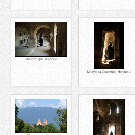
Монастырь Некреси
Матушка Соломея. Некреси