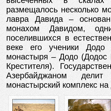
высеченных в скалах
размещалось несколько мо
лавра Давида – основан
монахом Давидом, одн
поселившихся в естестве
веке его ученики Додо
монастыря – Додо (Додос 
Крестителя). Государств
Азербайджаном делит 
монастырский комплекс на 