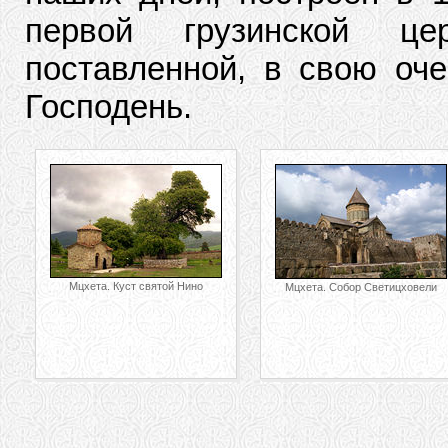
первой грузинской це
поставленной, в свою оче
Господень.
Мцхета. Куст святой Нино
Мцхета. Собор Светицховели