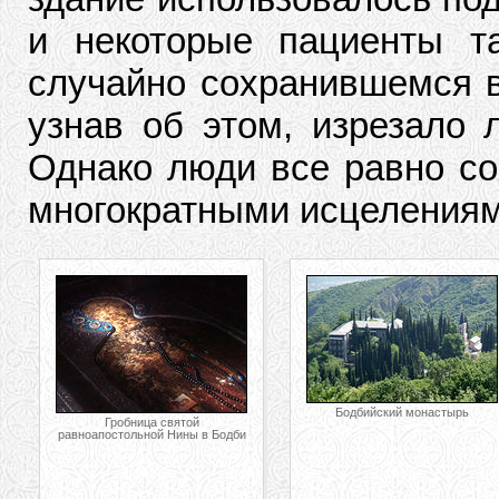
и некоторые пациенты т
случайно сохранившемся в
узнав об этом, изрезало 
Однако люди все равно со
многократными исцелениям
Бодбийский монастырь
Гробница святой
равноапостольной Нины в Бодби