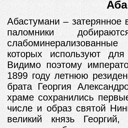
Аба
Абастумани – затерянное в
паломники добираю
слабоминерализованные
которых используют для
Видимо поэтому императо
1899 году летнюю резиден
брата Георгия Александр
храме сохранились первые
числе и образ святой Нин
великий князь Георгий,