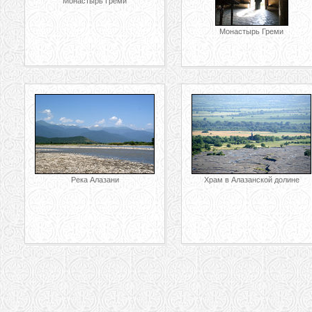
Монастырь Греми
Монастырь Греми
Река Алазани
Храм в Алазанской долине