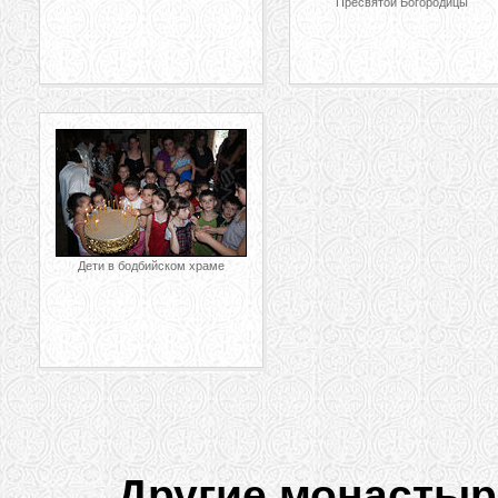
Пресвятой Богородицы
Дети в бодбийском храме
Другие монастыр