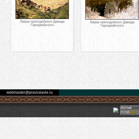
Лавра преподобного Давида
Лавра преподобного Давида
Гареджийского
Гареджийского
webmaster@pravoslavie.ru