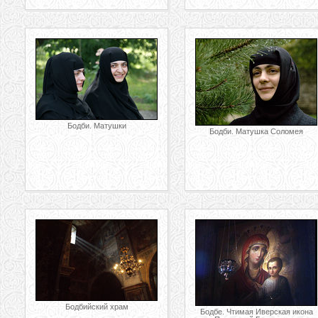
Бодби. Матушки
Бодби. Матушка Соломея
Бодбийский храм
Бодбе. Чтимая Иверская икона