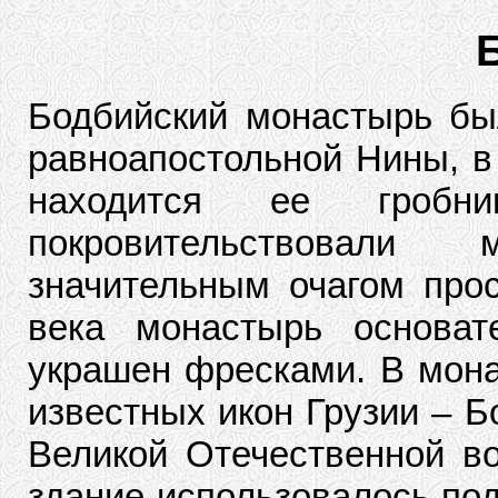
Бодбийский монастырь бы
равноапостольной Нины, в 
находится ее гробн
покровительствовали
значительным очагом про
века монастырь основат
украшен фресками. В мона
известных икон Грузии – Б
Великой Отечественной в
здание использовалось под