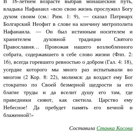
В 16-летнем возрасте выбрав монашеский путь,
владыка Нафанаил «всю свою жизнь прослужил Богу
духом своим (см.: Рим. 1: 9), — сказал Патриарх
Болгарский Неофит в слове на кончину митрополита
Нафанаила. — Он был истинным носителем и
хранителем духовной традиции Святого
Православия… Провожая нашего возлюбленного
собрата, содержавшего в себе слово жизни (Флп. 2:
16), всегда горевшего ревностью о добром (Гал. 4: 18),
усердие которого мы много раз испытывали во
многом (2 Кор. 8: 22), молимся: да воздаст ему Бог
стократно по Своей безмерной щедрости за его
благие труды и да вселит душу его там, где
праведники сияют, как светила. Царство ему
Небесное! Да пребудет память его вечной и
блаженной!»
Составила
Станка Косова