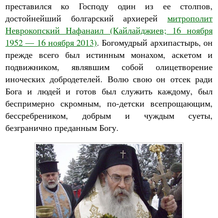
преставился ко Господу один из ее столпов,
достойнейший болгарский архиерей
митрополит
Неврокопский Нафанаил (Кайлайджиев; 16 ноября
1952 — 16 ноября 2013)
. Богомудрый архипастырь, он
прежде всего был истинным монахом, аскетом и
подвижником, являвшим собой олицетворение
иноческих добродетелей. Волю свою он отсек ради
Бога и людей и готов был служить каждому, был
беспримерно скромным, по-детски всепрощающим,
бессребреником, добрым и чуждым суеты,
безгранично преданным Богу.