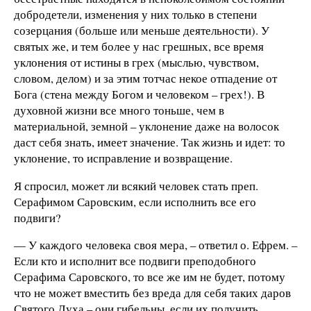
добродетели, изменения у них только в степени
созерцания (больше или меньше деятельности). У
святых же, и тем более у нас грешных, все время
уклонения от истины в грех (мыслью, чувством,
словом, делом) и за этим тотчас некое отпадение от
Бога (стена между Богом и человеком – грех!). В
духовной жизни все много тоньше, чем в
материальной, земной – уклонение даже на волосок
даст себя знать, имеет значение. Так жизнь и идет: то
уклонение, то исправление и возвращение.
Я спросил, может ли всякий человек стать преп.
Серафимом Саровским, если исполнить все его
подвиги?
— У каждого человека своя мера, – ответил о. Ефрем. –
Если кто и исполнит все подвиги преподобного
Серафима Саровского, то все же им не будет, потому
что не может вместить без вреда для себя таких даров
Святого Духа – они гибельны, если их получить