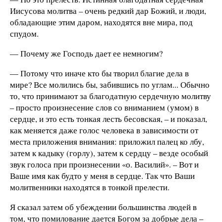
Иисусова молитва – очень редкий дар Божий, и люди,
обладающие этим даром, находятся вне мира, под
спудом.
— Почему же Господь дает ее немногим?
— Потому что иначе кто бы творил благие дела в
мире? Все молились бы, забившись по углам... Обычно
то, что принимают за благодатную сердечную молитву
– просто произнесение слов со вниманием (умом) в
сердце, и это есть тонкая лесть бесовская, – и показал,
как меняется даже голос человека в зависимости от
места приложения внимания: приложил палец ко лбу,
затем к кадыку (горлу), затем к сердцу – везде особый
звук голоса при произнесении «о. Василий». – Вот и
Ваше имя как будто у меня в сердце. Так что Ваши
молитвенники находятся в тонкой прелести.
Я сказал затем об убеждении большинства людей в
том, что помилование дается Богом за добрые дела –