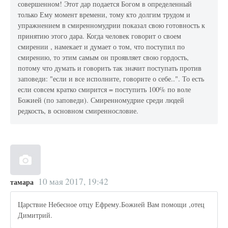
совершенном! Этот дар подается Богом в определенный
только Ему момент времени, тому кто долгим трудом и
упражнением в смиренномудрии показал свою готовность к
принятию этого дара. Когда человек говорит о своем
смирении , намекает и думает о том, что поступил по
смирению, то этим самым он проявляет свою гордость,
потому что думать и говорить так значит поступать против
заповеди: "если и все исполните, говорите о себе..". То есть
если совсем кратко смирится = поступить 100% по воле
Божией (по заповеди). Смиренномудрие среди людей
редкость, в основном смиреннословие.
10 мая 2017, 19:42
тамара
Царствие Небесное отцу Ефрему.Божией Вам помощи ,отец
Димитрий.