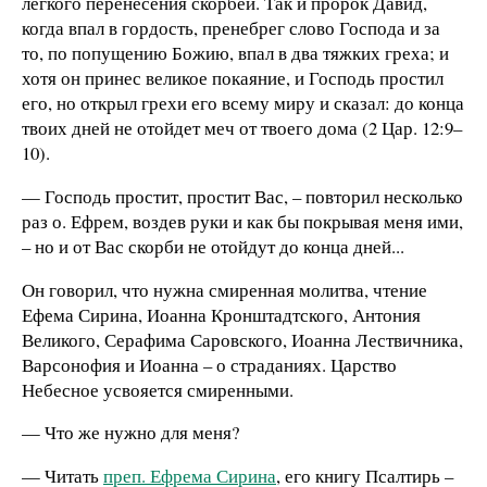
легкого перенесения скорбей. Так и пророк Давид,
когда впал в гордость, пренебрег слово Господа и за
то, по попущению Божию, впал в два тяжких греха; и
хотя он принес великое покаяние, и Господь простил
его, но открыл грехи его всему миру и сказал: до конца
твоих дней не отойдет меч от твоего дома (2 Цар. 12:9–
10).
— Господь простит, простит Вас, – повторил несколько
раз о. Ефрем, воздев руки и как бы покрывая меня ими,
– но и от Вас скорби не отойдут до конца дней...
Он говорил, что нужна смиренная молитва, чтение
Ефема Сирина, Иоанна Кронштадтского, Антония
Великого, Серафима Саровского, Иоанна Лествичника,
Варсонофия и Иоанна – о страданиях. Царство
Небесное усвояется смиренными.
— Что же нужно для меня?
— Читать
преп. Ефрема Сирина
, его книгу Псалтирь –