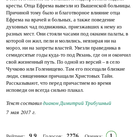
кресты. Отца Ефрема вывезли из Вышенской больницы.
Причиной тому было и благотворное влияние отца
Ефрема на врачей и больных, а также поведение
духовных чад подвижника, приезжавших к нему из
разных мест. Они стояли часами под окнами палаты, в
которой он жил, пели и молились, невзирая ни на
мороз, ни на запреты властей. Увезли праведника в
семидесятые годы куда-то под Рязань, где он и окончил
свой жизненный путь. По одной из версий – в село
Чучково или Голенищево. Там его посещали близкие
люди, священники причащали Христовых Тайн.
Рассказывают, что перед причастием во время
исповеди он всегда сильно плакал.
Текст составил
диакон Димитрий Трибушный
7 мая 2017 г.
9.9
2276
1
Рейтинг:
Голосов:
Оценка: