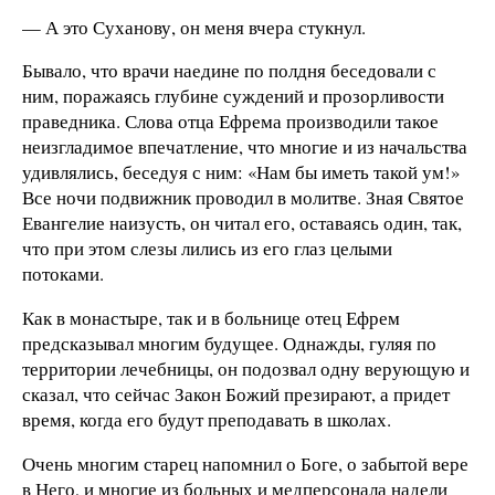
— А это Суханову, он меня вчера стукнул.
Бывало, что врачи наедине по полдня беседовали с
ним, поражаясь глубине суждений и прозорливости
праведника. Слова отца Ефрема производили такое
неизгладимое впечатление, что многие и из начальства
удивлялись, беседуя с ним: «Нам бы иметь такой ум!»
Все ночи подвижник проводил в молитве. Зная Святое
Евангелие наизусть, он читал его, оставаясь один, так,
что при этом слезы лились из его глаз целыми
потоками.
Как в монастыре, так и в больнице отец Ефрем
предсказывал многим будущее. Однажды, гуляя по
территории лечебницы, он подозвал одну верующую и
сказал, что сейчас Закон Божий презирают, а придет
время, когда его будут преподавать в школах.
Очень многим старец напомнил о Боге, о забытой вере
в Него, и многие из больных и медперсонала надели