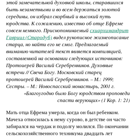
этой замечательной духовной школы, старавшихся
быть незаметными и во всем держаться золотой
середины, он избрал скорбный и высокий путь
юродства. К сожалению, известно об отце Ефреме
совсем немного. Приснопоминаемый
схиархимандрит
Гавриил (Стародуб)
видел рукописное жизнеописание
старца, но найти его не смог. Предлагаемый
вниманию читателей текст является компиляцией,
составленной на основании следующих источников:
Протоиерей Василий Серебренников. Духовные
встречи // Свеча Богу. Московский старец
протоиерей Василий Серебренников. – М.: 1999;
Сестры. – М.: Новоспасский монастырь, 2001 г.
«Благоугодно было Богу юродством проповеди
спасти верующих» (1 Кор. 1: 21)
Мать отца Ефрема умерла, когда он был ребенком.
Мачеха относилась к нему сурово, в детстве он часто
забирался на чердак и подолгу молился. По окончании
сельскохозяйственного техникума двадцать лет