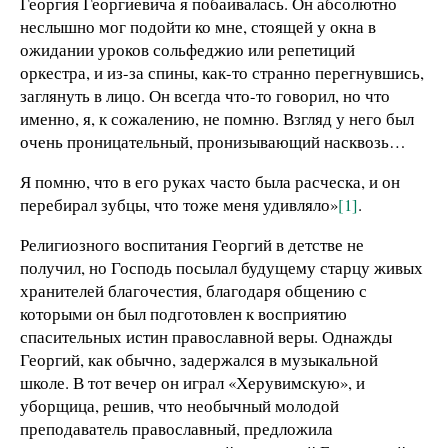
Георгия Георгиевича я побаивалась. Он абсолютно
неслышно мог подойти ко мне, стоящей у окна в
ожидании уроков сольфеджио или репетиций
оркестра, и из-за спины, как-то странно перегнувшись,
заглянуть в лицо. Он всегда что-то говорил, но что
именно, я, к сожалению, не помню. Взгляд у него был
очень проницательный, пронизывающий насквозь…
Я помню, что в его руках часто была расческа, и он
перебирал зубцы, что тоже меня удивляло»
[1]
.
Религиозного воспитания Георгий в детстве не
получил, но Господь посылал будущему старцу живых
хранителей благочестия, благодаря общению с
которыми он был подготовлен к восприятию
спасительных истин православной веры. Однажды
Георгий, как обычно, задержался в музыкальной
школе. В тот вечер он играл «Херувимскую», и
уборщица, решив, что необычный молодой
преподаватель православный, предложила