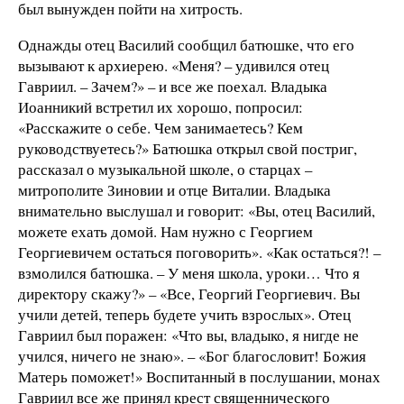
был вынужден пойти на хитрость.
Однажды отец Василий сообщил батюшке, что его
вызывают к архиерею. «Меня? – удивился отец
Гавриил. – Зачем?» – и все же поехал. Владыка
Иоанникий встретил их хорошо, попросил:
«Расскажите о себе. Чем занимаетесь? Кем
руководствуетесь?» Батюшка открыл свой постриг,
рассказал о музыкальной школе, о старцах –
митрополите Зиновии и отце Виталии. Владыка
внимательно выслушал и говорит: «Вы, отец Василий,
можете ехать домой. Нам нужно с Георгием
Георгиевичем остаться поговорить». «Как остаться?! –
взмолился батюшка. – У меня школа, уроки… Что я
директору скажу?» – «Все, Георгий Георгиевич. Вы
учили детей, теперь будете учить взрослых». Отец
Гавриил был поражен: «Что вы, владыко, я нигде не
учился, ничего не знаю». – «Бог благословит! Божия
Матерь поможет!» Воспитанный в послушании, монах
Гавриил все же принял крест священнического