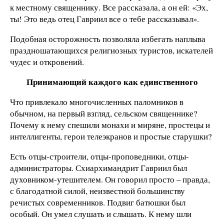
к местному священнику. Все рассказала, а он ей: «Эх,
ты! Это ведь отец Гавриил все о тебе рассказывал».
Подобная осторожность позволяла избегать наплыва
праздношатающихся религиозных туристов, искателей
чудес и откровений.
Принимающий каждого как единственного
Что привлекало многочисленных паломников в
обычном, на первый взгляд, сельском священнике?
Почему к нему спешили монахи и миряне, простецы и
интеллигенты, герои телеэкранов и простые старушки?
Есть отцы-строители, отцы-проповедники, отцы-
администраторы. Схиархимандрит Гавриил был
духовником-утешителем. Он говорил просто – правда,
с благодатной силой, неизвестной большинству
речистых современников. Подвиг батюшки был
особый. Он умел слушать и слышать. К нему шли