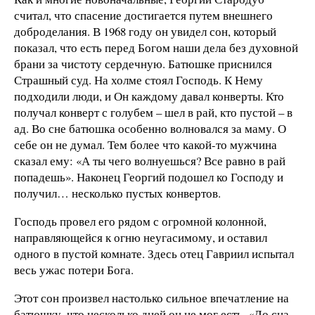
считал, что спасение достигается путем внешнего
доброделания. В 1968 году он увидел сон, который
показал, что есть перед Богом наши дела без духовной
брани за чистоту сердечную. Батюшке приснился
Страшный суд. На холме стоял Господь. К Нему
подходили люди, и Он каждому давал конверты. Кто
получал конверт с голубем – шел в рай, кто пустой – в
ад. Во сне батюшка особенно волновался за маму. О
себе он не думал. Тем более что какой-то мужчина
сказал ему: «А ты чего волнуешься? Все равно в рай
попадешь». Наконец Георгий подошел ко Господу и
получил… несколько пустых конвертов.
Господь провел его рядом с огромной колонной,
направляющейся к огню неугасимому, и оставил
одного в пустой комнате. Здесь отец Гавриил испытал
весь ужас потери Бога.
Этот сон произвел настолько сильное впечатление на
батюшку, что несколько дней он не мог есть. «До сна