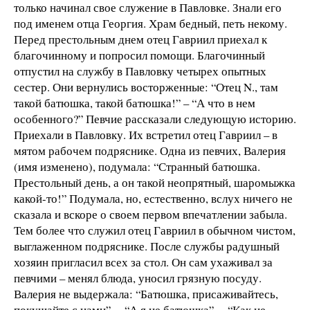
только начинал свое служение в Павловке. Знали его
под именем отца Георгия. Храм бедный, петь некому.
Перед престольным днем отец Гавриил приехал к
благочинному и попросил помощи. Благочинный
отпустил на службу в Павловку четырех опытных
сестер. Они вернулись восторженные: “Отец N., там
такой батюшка, такой батюшка!” – “А что в нем
особенного?” Певчие рассказали следующую историю.
Приехали в Павловку. Их встретил отец Гавриил – в
мятом рабочем подряснике. Одна из певчих, Валерия
(имя изменено), подумала: “Странный батюшка.
Престольный день, а он такой неопрятный, шаромыжка
какой-то!” Подумала, но, естественно, вслух ничего не
сказала и вскоре о своем первом впечатлении забыла.
Тем более что служил отец Гавриил в обычном чистом,
выглаженном подряснике. После службы радушный
хозяин пригласил всех за стол. Он сам ухаживал за
певчими – менял блюда, уносил грязную посуду.
Валерия не выдержала: “Батюшка, присаживайтесь,
покушайте с нами”. – “А я не батюшка”. – “Как не