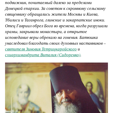
подвижник, почитаемый далеко за пределами
Донецкой епархии. За советом к скромному сельскому
священнику обращались жители Москвы и Киева,
Тбилиси и Таганрога, глинские и закарпатские иноки.
Отец Гавриил обрел Бога во времена, когда разрушали
храмы, закрывали монастыри, а открытое
исповедание веры обрекало на гонения. Батюшка
унаследовал благодать своих духовных наставников –
святителя Зиновия Тетрицкаройского
и
схиархимандрита Виталия (Сидоренко)
.