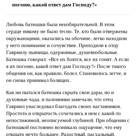
погоню, какой ответ дам Господу?»
Любовь батюшки была неизбирательной. В этом
сердце никому не было тесно. Те, кто были отвержены
окружающими, оказались на обочине, легко находили
у него понимание и сочувствие. Приходили к отцу
Гавриилу пьяницы, одержимые, душевнобольные.
Батюшка говорил: «Все их боятся, все их гонят. А если
я их погоню, какой ответ дам Господу?» После такого
общения он, как правило, болел. Становилось легче, и
он снова принимал болящих.
Как ни пытался батюшка скрыть свои дары, но и
духовные чада, и паломники замечали, что отец
Гавриил унаследовал благодать своих наставников.
Простота и открытость сочетались в нем с какой-то
непостижимой, неописуемой глубиной. При общении с
батюшкой постоянно возникало ощущение, что ему
открыто нечто большее. Радостный, пасхальный,