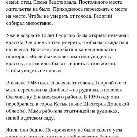
семьи отец. Семья бедствовала. Постоянного места
жительства не было. Приходилось переезжать с места
на место. Чтобы не умереть от голода, Георгий
собирал милостыню.
Уже в возрасте 10 лет Георгию была открыта неземная
красота. Он очень хотел умереть, чтобы наслаждаться
ею всегда. Впоследствии батюшка неоднократно
повторял: «Если бы человек знал или увидел ту
красоту, согласился бы все терпеть в этой жизни,
чтобы увидеть ее снова».
В начале 1948 года, спасаясь от голода, Георгий и его
мать переехали на Донбасс – на рудники, в поселок
Ольховатку Енакиевского района. В 1950 году они
перебрались в город Катык (ныне Шахтерск Донецкой
области). Мама работала откатчицей на рудниках,
няней в детском саду.
Жили они бедно. По-прежнему не было своего угла:
снимали комнату, ютились в общежитии. Зарплата