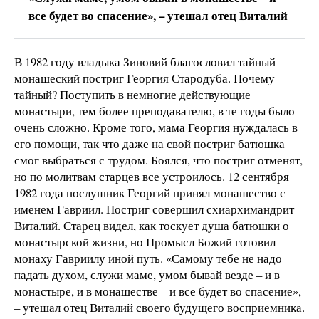
все будет во спасение», – утешал отец Виталий
В 1982 году владыка Зиновий благословил тайный
монашеский постриг Георгия Стародуба. Почему
тайный? Поступить в немногие действующие
монастыри, тем более преподавателю, в те годы было
очень сложно. Кроме того, мама Георгия нуждалась в
его помощи, так что даже на свой постриг батюшка
смог выбраться с трудом. Боялся, что постриг отменят,
но по молитвам старцев все устроилось. 12 сентября
1982 года послушник Георгий принял монашество с
именем Гавриил. Постриг совершил схиархимандрит
Виталий. Старец видел, как тоскует душа батюшки о
монастырской жизни, но Промысл Божий готовил
монаху Гавриилу иной путь. «Самому тебе не надо
падать духом, служи маме, умом бывай везде – и в
монастыре, и в монашестве – и все будет во спасение»,
– утешал отец Виталий своего будущего восприемника.