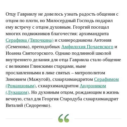
Отцу Гавриилу не довелось узнать радость общения с
отцом по плоти, но Милосердный Господь подарил
ему встречу с отцом духовным. Георгий посещал
многих подвижников благочестия: архимандрита
Серафима (Тяпочкина)
и схииеродиакона Антония
(Семенова), преподобных
Амфилохия Почаевского
и
Иоанна Святогорского. Однако подлинной школой
внутреннего делания для отца Гавриила стало общение
с великими Глинскими старцами, ныне
прославленными в лике святых – митрополитом
Зиновием (Мажугой), схиархимандритом
Серафимом
(Романцовым)
, схиархимандритом
Андроником
(Лукашом)
. Но духовным отцом, рождающим в жизнь
вечную, стал для Георгия Стародуба схиархимандрит
Виталий (Сидоренко).