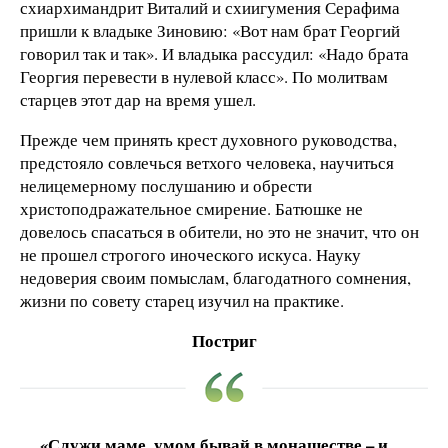
схиархимандрит Виталий и схиигумения Серафима
пришли к владыке Зиновию: «Вот нам брат Георгий
говорил так и так». И владыка рассудил: «Надо брата
Георгия перевести в нулевой класс». По молитвам
старцев этот дар на время ушел.
Прежде чем принять крест духовного руководства,
предстояло совлечься ветхого человека, научиться
нелицемерному послушанию и обрести
христоподражательное смирение. Батюшке не
довелось спасаться в обители, но это не значит, что он
не прошел строгого иноческого искуса. Науку
недоверия своим помыслам, благодатного сомнения,
жизни по совету старец изучил на практике.
Постриг
«Служи маме, умом бывай в монашестве – и