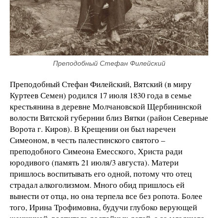
Преподобный Стефан Филейский
Преподобный Стефан Филейский, Вятский (в миру
Куртеев Семен) родился 17 июля 1830 года в семье
крестьянина в деревне Молчановской Щербининской
волости Вятской губернии близ Вятки (район Северные
Ворота г. Киров). В Крещении он был наречен
Симеоном, в честь палестинского святого –
преподобного Симеона Емесского, Христа ради
юродивого (память 21 июля/3 августа). Матери
пришлось воспитывать его одной, потому что отец
страдал алкоголизмом. Много обид пришлось ей
вынести от отца, но она терпела все без ропота. Более
того, Ирина Трофимовна, будучи глубоко верующей