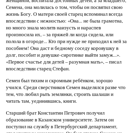
женщиной, воспитала достойных детей, а за младшего,
Семена, она молилась о том, чтобы он посвятил свою
жизнь Богу. О матери своей старец вспоминал всегда
впоследствии с нежностью: «Она... не была грамотна,
но много знала молитв наизусть и нараспев
произносила их, – за пряжей ли когда сидела, или
полола в огороде... Кто при нужде не приходил к ней за
пособием! Она даст и бедному соседу коровушку в
долг, пособит и девушке-сиротинке выйти замуж...».
«Первое счастье для детей – разумная мать», – писал
впоследствии старец Стефан.
Семен был тихим и скромным ребёнком, хорошо
учился. Среди сверстников Семен выделялся разве что
тем, что любил рыть землянки, строить шалаши и
читать там, уединившись, книги.
Старший брат Константин Петрович получил
образование в Казанском университете. Затем он
поступил на службу в Петербургский департамент,