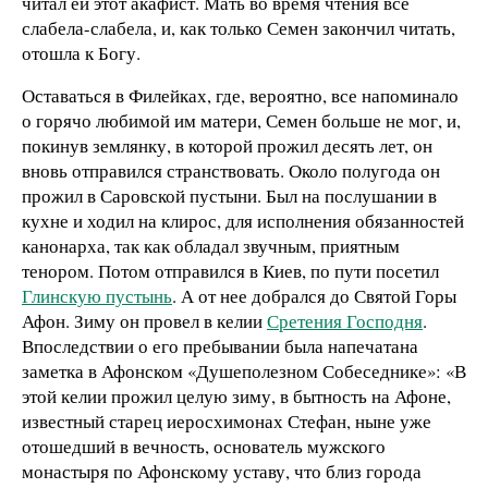
читал ей этот акафист. Мать во время чтения все
слабела-слабела, и, как только Семен закончил читать,
отошла к Богу.
Оставаться в Филейках, где, вероятно, все напоминало
о горячо любимой им матери, Семен больше не мог, и,
покинув землянку, в которой прожил десять лет, он
вновь отправился странствовать. Около полугода он
прожил в Саровской пустыни. Был на послушании в
кухне и ходил на клирос, для исполнения обязанностей
канонарха, так как обладал звучным, приятным
тенором. Потом отправился в Киев, по пути посетил
Глинскую пустынь
. А от нее добрался до Святой Горы
Афон. Зиму он провел в келии
Сретения Господня
.
Впоследствии о его пребывании была напечатана
заметка в Афонском «Душеполезном Собеседнике»: «В
этой келии прожил целую зиму, в бытность на Афоне,
известный старец иеросхимонах Стефан, ныне уже
отошедший в вечность, основатель мужского
монастыря по Афонскому уставу, что близ города