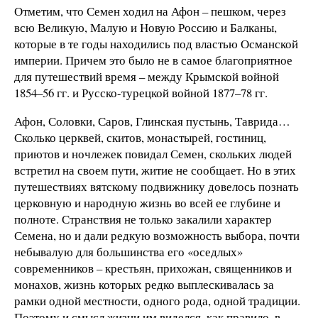
Отметим, что Семен ходил на Афон – пешком, через
всю Великую, Малую и Новую Россию и Балканы,
которые в те годы находились под властью Османской
империи. Причем это было не в самое благоприятное
для путешествий время – между Крымской войной
1854–56 гг. и Русско-турецкой войной 1877–78 гг.
Афон, Соловки, Саров, Глинская пустынь, Таврида…
Сколько церквей, скитов, монастырей, гостиниц,
приютов и ночлежек повидал Семен, скольких людей
встретил на своем пути, житие не сообщает. Но в этих
путешествиях вятскому подвижнику довелось познать
церковную и народную жизнь во всей ее глубине и
полноте. Странствия не только закалили характер
Семена, но и дали редкую возможность выбора, почти
небывалую для большинства его «оседлых»
современников – крестьян, прихожан, священников и
монахов, жизнь которых редко выплескивалась за
рамки одной местности, одного рода, одной традиции.
Поэтому и смысл жизни им виделся, как правило, в