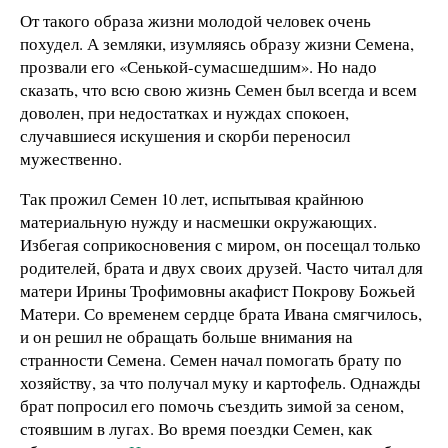
От такого образа жизни молодой человек очень
похудел. А земляки, изумляясь образу жизни Семена,
прозвали его «Сенькой-сумасшедшим». Но надо
сказать, что всю свою жизнь Семен был всегда и всем
доволен, при недостатках и нуждах спокоен,
случавшиеся искушения и скорби переносил
мужественно.
Так прожил Семен 10 лет, испытывая крайнюю
материальную нужду и насмешки окружающих.
Избегая соприкосновения с миром, он посещал только
родителей, брата и двух своих друзей. Часто читал для
матери Ирины Трофимовны акафист Покрову Божьей
Матери. Со временем сердце брата Ивана смягчилось,
и он решил не обращать больше внимания на
странности Семена. Семен начал помогать брату по
хозяйству, за что получал муку и картофель. Однажды
брат попросил его помочь съездить зимой за сеном,
стоявшим в лугах. Во время поездки Семен, как