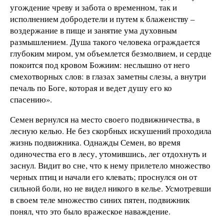
угождение чреву и забота о временном, так и
исполнением добродетели и путем к блаженству –
воздержание в пище и занятие ума духовным
размышлением. Душа такого человека ограждается
глубоким миром, ум объемлется безмолвием, и сердце
покоится под кровом Божиим: неслышно от него
смехотворных слов: в глазах заметны слезы, а внутри
печаль по Боге, которая и ведет душу его ко
спасению».
Семен вернулся на место своего подвижничества, в
лесную келью. Не без скорбных искушений проходила
жизнь подвижника. Однажды Семен, во время
одиночества его в лесу, утомившись, лег отдохнуть и
заснул. Видит во сне, что к нему прилетело множество
черных птиц и начали его клевать; проснулся он от
сильной боли, но не видел никого в келье. Усмотревши
в своем теле множество синих пятен, подвижник
понял, что это было вражеское наваждение.