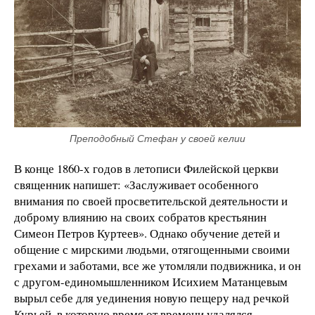
Преподобный Стефан у своей келии
В конце 1860-х годов в летописи Филейской церкви
священник напишет: «Заслуживает особенного
внимания по своей просветительской деятельности и
доброму влиянию на своих собратов крестьянин
Симеон Петров Куртеев». Однако обучение детей и
общение с мирскими людьми, отягощенными своими
грехами и заботами, все же утомляли подвижника, и он
с другом-единомышленником Исихием Матанцевым
вырыл себе для уединения новую пещеру над речкой
Курьей, в которую время от времени удалялся.