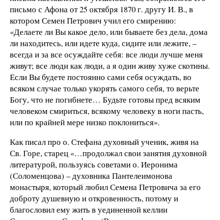
письмо с Афона от 25 октября 1870 г. другу И. В., в
котором Семен Петрович учил его смирению:
«Делаете ли Вы какое дело, или бываете без дела, дома
ли находитесь, или идете куда, сидите или лежите, –
всегда и за все осуждайте себя: все люди лучше меня
живут; все люди как люди, а я один живу хуже скотины.
Если Вы будете постоянно сами себя осуждать, во
всяком случае только укорять самого себя, то верьте
Богу, что не погибнете… Будьте готовы пред всяким
человеком смириться, всякому человеку в ноги пасть,
или по крайней мере низко поклониться».
Как писал про о. Стефана духовный ученик, живя на
Св. Горе, старец «…продолжал свои занятия духовной
литературой, пользуясь советами о. Иеронима
(Соломенцова) – духовника Пантелеимонова
монастыря, который любил Семена Петровича за его
доброту душевную и откровенность, потому и
благословил ему жить в уединенной келлии