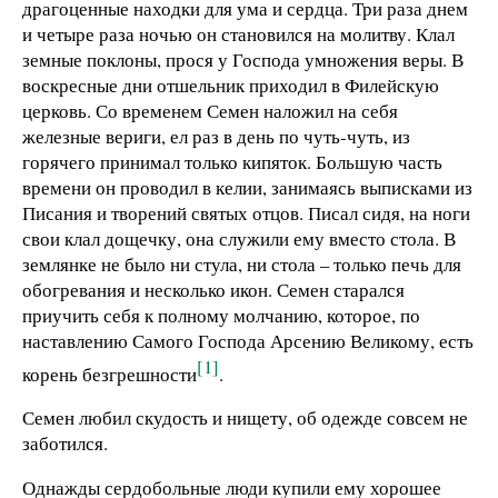
драгоценные находки для ума и сердца. Три раза днем
и четыре раза ночью он становился на молитву. Клал
земные поклоны, прося у Господа умножения веры. В
воскресные дни отшельник приходил в Филейскую
церковь. Со временем Семен наложил на себя
железные вериги, ел раз в день по чуть-чуть, из
горячего принимал только кипяток. Большую часть
времени он проводил в келии, занимаясь выписками из
Писания и творений святых отцов. Писал сидя, на ноги
свои клал дощечку, она служили ему вместо стола. В
землянке не было ни стула, ни стола – только печь для
обогревания и несколько икон. Семен старался
приучить себя к полному молчанию, которое, по
наставлению Самого Господа Арсению Великому, есть
[1]
корень безгрешности
.
Семен любил скудость и нищету, об одежде совсем не
заботился.
Однажды сердобольные люди купили ему хорошее