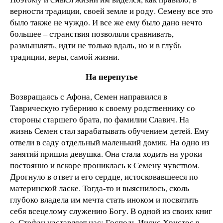
верности традиции, своей земле и роду. Семену все это
было также не чуждо. И все же ему было дано нечто
большее – странствия позволяли сравнивать,
размышлять, идти не только вдаль, но и в глубь
традиции, веры, самой жизни.
На перепутье
Возвращаясь с Афона, Семен направился в
Таврическую губернию к своему родственнику со
стороны старшего брата, по фамилии Славич. На
жизнь Семен стал зарабатывать обучением детей. Ему
отвели в саду отдельный маленький домик. На одно из
занятий пришла девушка. Она стала ходить на уроки
постоянно и вскоре прониклась к Семену чувством.
Дрогнуло в ответ и его сердце, истосковавшееся по
материнской ласке. Тогда-то и выяснилось, сколь
глубоко владела им мечта стать иноком и посвятить
себя всецелому служению Богу. В одной из своих книг
о. Стефан наставляет нас: Господь Иисус Христос в