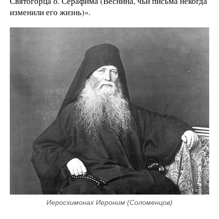
Святогорца о. Серафима (Веснина, чьи письма некогда
изменили его жизнь)».
Иеросхимонах Иероним (Соломенцов)