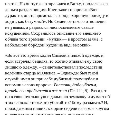
платье. Но он тут же отправился в Вятку, продал его, а
деньги раздал нищим. Крестьяне говорили: «Вот
дурак-то, опять промотал в городе хорошую одежду и
ходит, как безумный». Но Семен от такого отношения
не унывал, а радовался ниспосылаемым свыше
искушениям. Сохранилось описание его внешнего
облика того времени: «мужик — в простом азяме, с
небольшою бородой, худой на вид, высокий».
«Во все это время ходил Симеон в плохой одежде, и
если встречал бедняка, то охотно отдавал ему свою
лишнюю одежду, – свидетельствовал впоследствии
келейник старца М.Оленев. – Однажды был такой
случай: имел он при себе дубленый полушубок и
вспомнил слова пророка:
Расточи, даде убогим,
правда его пребывает в век века
(Пс. 111, 9). Раз идет
он в свою пустынную и дальнюю землянку и думает об
этих словах: кто же это убогий-то? Кому раздавать? И,
проходя мимо нищих, которые сидели на земле кругом
и пели какие-то духовные песни, при виде этих