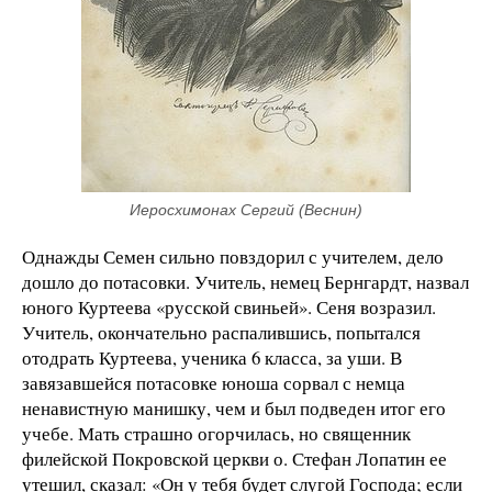
Иеросхимонах Сергий (Веснин)
Однажды Семен сильно повздорил с учителем, дело
дошло до потасовки. Учитель, немец Бернгардт, назвал
юного Куртеева «русской свиньей». Сеня возразил.
Учитель, окончательно распалившись, попытался
отодрать Куртеева, ученика 6 класса, за уши. В
завязавшейся потасовке юноша сорвал с немца
ненавистную манишку, чем и был подведен итог его
учебе. Мать страшно огорчилась, но священник
филейской Покровской церкви о. Стефан Лопатин ее
утешил, сказал: «Он у тебя будет слугой Господа; если