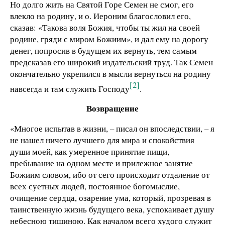
Но долго жить на Святой Горе Семен не смог, его
влекло на родину, и о. Иероним благословил его,
сказав: «Такова воля Божия, чтобы ты жил на своей
родине, гряди с миром Божиим», и дал ему на дорогу
денег, попросив в будущем их вернуть, тем самым
предсказав его широкий издательский труд. Так Семен
окончательно укрепился в мысли вернуться на родину
[2]
навсегда и там служить Господу
.
Возвращение
«Многое испытав в жизни, – писал он впоследствии, – я
не нашел ничего лучшего для мира и спокойствия
души моей, как умеренное принятие пищи,
пребывание на одном месте и прилежное занятие
Божиим словом, ибо от сего происходит отдаление от
всех суетных людей, постоянное богомыслие,
очищение сердца, озарение ума, который, прозревая в
таинственную жизнь будущего века, успокаивает душу
небесною тишиною. Как началом всего худого служит