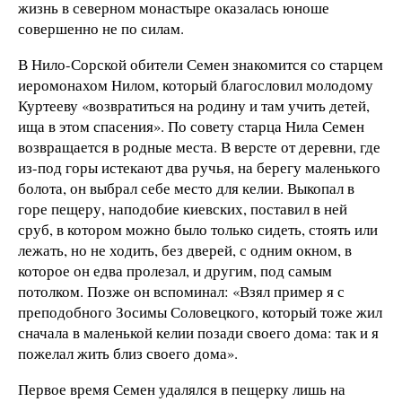
жизнь в северном монастыре оказалась юноше
совершенно не по силам.
В Нило-Сорской обители Семен знакомится со старцем
иеромонахом Нилом, который благословил молодому
Куртееву «возвратиться на родину и там учить детей,
ища в этом спасения». По совету старца Нила Семен
возвращается в родные места. В версте от деревни, где
из-под горы истекают два ручья, на берегу маленького
болота, он выбрал себе место для келии. Выкопал в
горе пещеру, наподобие киевских, поставил в ней
сруб, в котором можно было только сидеть, стоять или
лежать, но не ходить, без дверей, с одним окном, в
которое он едва пролезал, и другим, под самым
потолком. Позже он вспоминал: «Взял пример я с
преподобного Зосимы Соловецкого, который тоже жил
сначала в маленькой келии позади своего дома: так и я
пожелал жить близ своего дома».
Первое время Семен удалялся в пещерку лишь на