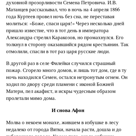
духовной прозорливости Семена Петровича. И.В.
Матанцев рассказывал, что в ночь на 4 апреля 1866
года Куртеев провел ночь без сна, не переставая
молиться: «Боже, спаси царя!» Через несколько дней
пришло известие, что в тот день в императора
Александра стрелял Каракозов, но промахнулся. Его
толкнул в сторону оказавшийся рядом крестьянин. Так
отмолили, спасли в тот раз царя русские люди.
В другой раз в селе Филейки случился страшный
пожар. Сгорело много домов, и лишь тот дом, где в ту
ночь находился Семен, остался нетронутым огнем. Он
ходил по двору среди пламени с иконой Божией
Матери, пел акафист, и искры чудесным образом
пролетали мимо дома.
И снова Афон
Молва о некоем монахе, жившем в избушке в лесу
недалеко от города Вятки, начала расти, дошла и до