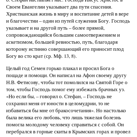
Своем Евангелии указывает два пути спасения.
Христианская жизнь в миру и воспитание детей в вере
и благочестии – один из путей служения Богу. Господь
указывает и на другой путь – более прямой,
сопровождающийся большим самоотвержением и
аскетизмом, большей ревностью, путь, благодаря
которому истинно совершающий его приносит плод
Богу во сто крат (ср. Мф. 13, 8).
Целый год Семен горько плакал и просил Бога о
пощаде и помощи. Он написал на Афон своему другу
Н.В. Фетисову, чтобы тот помолился на Святой Горе о
том, чтобы Господь помог ему избежать брачных уз.
«Но если бы, – говорил о. Стефан, – Господь не
сохранил меня от юности в целомудрии, то не
избавиться бы мне от бракосочетания». Но настолько
была велика его любовь, что лишь тяжелая болезнь
помогла молодому человеку справиться с собой. Он
перебрался в горные скиты в Крымских горах и провел