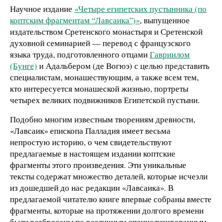
Научное издание
«Четыре египетских пустынника (по
коптским фрагментам “Лавсаика”)»
, выпущенное
издательством Сретенского монастыря и Сретенской
духовной семинарией — перевод с французского
языка труда, подготовленного отцами
Гавриилом
(Бунге)
и Адальбером (де Вогюэ) с целью представить
специалистам, монашествующим, а также всем тем,
кто интересуется монашеской жизнью, портреты
четырех великих подвижников Египетской пустыни.
Подобно многим известным творениям древности,
«Лавсаик» епископа Палладия имеет весьма
непростую историю, о чем свидетельствуют
предлагаемые в настоящем издании коптские
фрагменты этого произведения. Эти уникальные
тексты содержат множество деталей, которые исчезли
из дошедшей до нас редакции «Лавсаика». В
предлагаемой читателю книге впервые собраны вместе
фрагменты, которые на протяжении долгого времени
были разбросаны по различным специализированным