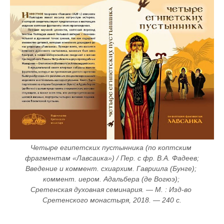
Четыре египетских пустынника (по коптским 
фрагментам «Лавсаика») / Пер. с фр. В.А. Фадеев; 
Введение и коммент. схиархим. Гавриила (Бунге); 
коммент. иером. Адальбера (де Вогюэ); 
Сретенская духовная семинария. — М. : Изд-во 
Сретенского монастыря, 2018. — 240 с.