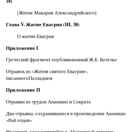
18)
[Житие Макария Александрийского]
Глава V. Житие Евагрия (HL 38)
О житии Евагрия
Приложение I
Греческий фрагмент опубликованный Ж.Б. Котелье
Отрывок из «Жития святого Евагрия»,
писанногоПалладием
Приложение II
Отрывки из трудов Ананишо и Сократа
Два отрывка, сохранившиеся в произведении Ананишо
«Рай отцов»
Фрагмент, сохранившийся в «Церковной истории»