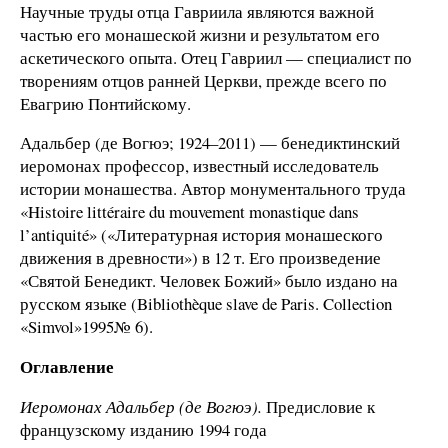
Научные труды отца Гавриила являются важной
частью его монашеской жизни и результатом его
аскетического опыта. Отец Гавриил — специалист по
творениям отцов ранней Церкви, прежде всего по
Евагрию Понтийскому.
Адальбер (де Вогюэ; 1924–2011) — бенедиктинский
иеромонах профессор, известный исследователь
истории монашества. Автор монументального труда
«Histoire littéraire du mouvement monastique dans
l’antiquité» («Литературная история монашеского
движения в древности») в 12 т. Его произведение
«Святой Бенедикт. Человек Божий» было издано на
русском языке (Bibliothèque slave de Paris. Collection
«Simvol»1995№ 6).
Оглавление
Иеромонах Адальбер (де Вогюэ).
Предисловие к
французскому изданию 1994 года