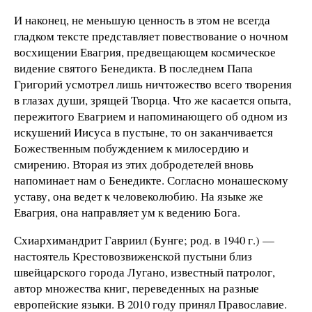
И наконец, не меньшую ценность в этом не всегда
гладком тексте представляет повествование о ночном
восхищении Евагрия, предвещающем космическое
видение святого Бенедикта. В последнем Папа
Григорий усмотрел лишь ничтожество всего творения
в глазах души, зрящей Творца. Что же касается опыта,
пережитого Евагрием и напоминающего об одном из
искушений Иисуса в пустыне, то он заканчивается
Божественным побуждением к милосердию и
смирению. Вторая из этих добродетелей вновь
напоминает нам о Бенедикте. Согласно монашескому
уставу, она ведет к человеколюбию. На языке же
Евагрия, она направляет ум к ведению Бога.
Схиархимандрит Гавриил (Бунге; род. в 1940 г.) —
настоятель Крестовозвиженской пустыни близ
швейцарского города Лугано, известный патролог,
автор множества книг, переведенных на разные
европейские языки. В 2010 году принял Православие.