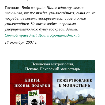
Господи!
Видя во граде Наине вдовицу, зельне
плачущую, якоже тогда, умилосердився, сына ее, на
погребение несома воскресил еси; сице и о мне
умилосердися, Человеколюбче, и грехами
умерщвленную мою душу воскреси. Аминь.
Святой праведный Иоанн Кронштадтский
18 октября 2003 г.
Псковская митрополия,
Псково-Печерский монастырь