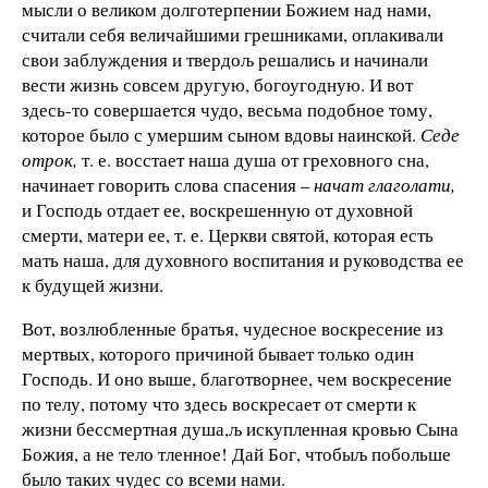
мысли о великом долготерпении Божием над на­ми,
считали себя величайшими грешниками, оплакивали
свои заблуждения и твердољ решались и начинали
вести жизнь сов­сем другую, богоугодную. И вот
здесь-то совершается чудо, весьма подобное тому,
которое было с умершим сыном вдовы наинской.
Седе
отрок,
т. е. восстает наша душа от греховного сна,
начинает говорить слова спасения –
начат глаголати,
и Господь отдает ее, воскрешенную от духовной
смерти, матери ее, т. е. Церкви святой, которая есть
мать наша, для духовного воспитания и руководства ее
к будущей жизни.
Вот, возлюбленные братья, чудесное воскресение из
мерт­вых, которого причиной бывает только один
Господь. И оно выше, благотворнее, чем воскресение
по телу, потому что здесь воскресает от смерти к
жизни бессмертная душа,љ искуп­ленная кровью Сына
Божия, а не тело тленное! Дай Бог, что­быљ побольше
было таких чудес со всеми нами.