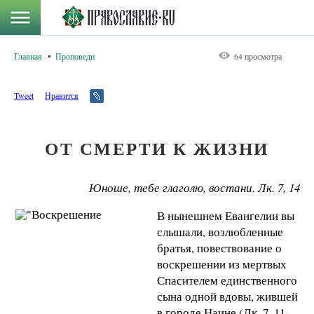
Главная
Проповеди
64 просмотра
Tweet
Нравится
ОТ СМЕРТИ К ЖИЗНИ
Юноше, тебе глаголю, востани. Лк. 7, 14
В нынешнем Евангелии вы
слышали, возлюбленные
бра­тья, повествование о
воскрешении из мертвых
Спасите­лем единственного
сына одной вдовы, жившей
в городе Наи­не (Лк. 7, 11-