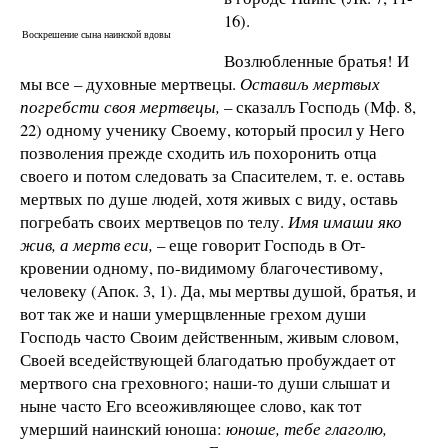
16).
Воскрешение сына наинской вдовы
Возлюбленные братья! И
мы все – духовные мертвецы.
Оставиљ мертвых
погребсти своя мертвецы,
– сказалљ Господь (Мф. 8,
22) одному ученику Своему, который просил у Него
позволения прежде сходить иљ похоронить отца
своего и потом следовать за Спасителем, т. е. оставь
мертвых по душе людей, хотя живых с виду, оставь
погребать своих мертвецов по телу.
Имя имаши яко
жив, а мертв еси,
– еще говорит Господь в От­
кровении одному, по-видимому благочестивому,
человеку (Апок. 3, 1). Да, мы мертвы душой, братья, и
вот так же и на­ши умерщвленные грехом души
Господь часто Своим дейст­венным, живым словом,
Своей вседействующей благодатью пробуждает от
мертвого сна греховного; наши-то души слы­шат и
ныне часто Его всеоживляющее слово, как тот
умерший наинский юноша:
юноше, тебе глаголю,