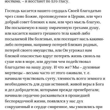
востани,
– и восстают по Его гласу.
Господь касается нашего сердцаљ Своей благодатью
чрез слово Божие, проповедуемое в Церкви, или чрез
добрый совет близких к нам, или чрез мысль благую,
Им посылаемую в на­шу омраченную грехами душу,
или касается нашего грешного тела какой-либо
посылаемой Им болезнью, или посещает насљ какими-
либо потерями, например потерей близких родных,
потерей своего имущества, или Он угрожал нам
близкой опас­ностью вдруг потерять жизнь своюљ на
суше или в море, или другим чем подействовал
благодатно на нашу душу. И что же? Мы – духовные
мертвецы – весьма часто от этого ожива­ли, т. е.
начинали чувствовать суету, тленность всего земного и
необходимость для души истинной, живой веры в Бога
и дел добродетели, которыми прежде пренебрегали;
начинали сер­дечно раскаиваться в прошедшей
беспорядочной жизни, по­являлся у нас дух
сокрушенный и сердце смиренное, мы уми­лялись при