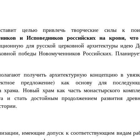
 ставит целью привлечь творческие силы к пои
ников и Исповедников российских на крови, что
иционную для русской церковной архитектуры идею Д
уховной победы Новомученников Российских. Планирует
полагают получить архитектурную концепцию в увязк
ектное предложение) как основу для последующ
ва храма. Новый храм как часть монастырского компле
та и стать достойным продолжением развития древн
стории.
низации, имеющие допуск к соответствующим видам раб