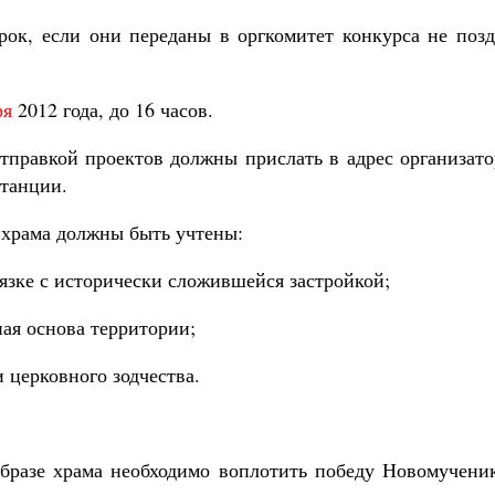
ок, если они переданы в оргкомитет конкурса не позд
ря
2012 года, до 16 часов.
тправкой проектов должны прислать в адрес организато
итанции.
 храма должны быть учтены:
язке с исторически сложившейся застройкой;
ная основа территории;
 церковного зодчества.
образе храма необходимо воплотить победу Новомученик