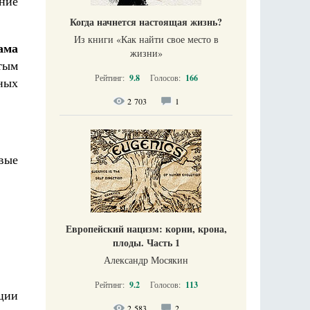
ние
Когда начнется настоящая жизнь?
Из книги «Как найти свое место в
ама
жизни​»
тым
Рейтинг:
9.8
Голосов:
166
ных
2 703
1
овые
Европейский нацизм: корни, крона,
плоды. Часть 1
Александр Мосякин
Рейтинг:
9.2
Голосов:
113
ции
2 583
2