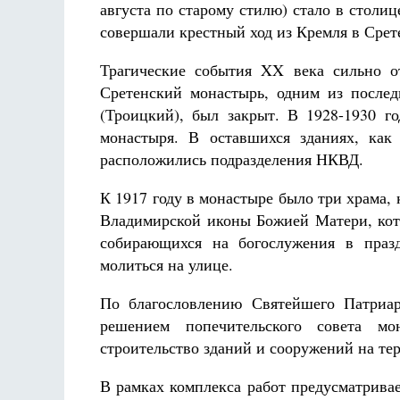
августа по старому стилю) стало в столиц
Разлуки не будет
Фредерика де Грааф
совершали крестный ход из Кремля в Срет
Трагические события XX века сильно о
Сретенский монастырь, одним из после
(Троицкий), был закрыт. В 1928-1930 г
монастыря. В оставшихся зданиях, как
расположились подразделения НКВД.
К 1917 году в монастыре было три храма,
Владимирской иконы Божией Матери, кото
собирающихся на богослужения в праз
молиться на улице.
По благословлению Святейшего Патриар
решением попечительского совета мо
строительство зданий и сооружений на те
В рамках комплекса работ предусматрива