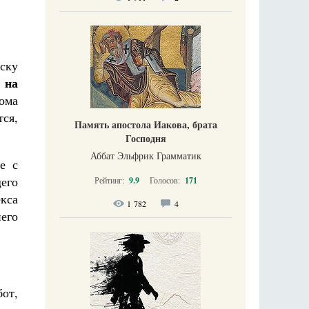
ску
 на
ома
ся,
Память апостола Иакова, брата
Господня
Аббат Эльфрик Грамматик
е с
его
Рейтинг:
9.9
Голосов:
171
кса
1 782
4
его
от,