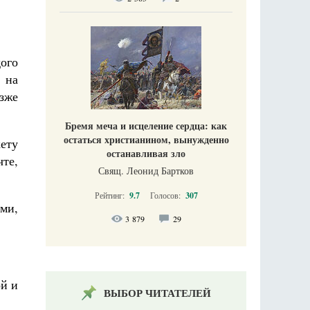
ого
 на
зже
Бремя меча и исцеление сердца: как
остаться христианином, вынужденно
ету
останавливая зло
чте,
Свящ. Леонид Бартков
Рейтинг:
9.7
Голосов:
307
ми,
3 879
29
ой и
ВЫБОР ЧИТАТЕЛЕЙ