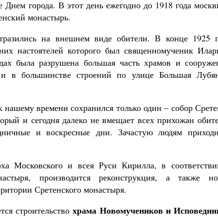
е Днем города. В этот день ежегодно до 1918 года моск
енский монастырь.
тразились на внешнем виде обители. В конце 1925 г
дних настоятелей которого был священномученик Илар
одах была разрушена большая часть храмов и сооруже
 и в большинстве строений по улице Большая Лубян
 к нашему времени сохранился только один – собор Срет
рый и сегодня далеко не вмещает всех прихожан обите
дничные и воскресные дни. Зачастую людям приходи
ха Московского и всея Руси Кирилла, в соответстви
настыря, производится реконструкция, а также но
рритории Сретенского монастыря.
храма Новомучеников и Исповедни
ется строительство