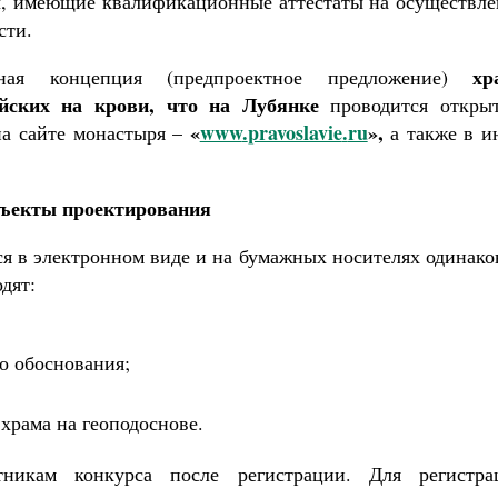
ы, имеющие квалификационные аттестаты на осуществле
сти.
хр
рная концепция (предпроектное предложение)
йских на крови, что на Лубянке
проводится откры
«
www
.
pravoslavie
.
ru
»,
на сайте монастыря –
а также в и
бъекты проектирования
ся в электронном виде и на бумажных носителях одинак
дят:
о обоснования;
храма на геоподоснове.
тникам конкурса после регистрации. Для регистра