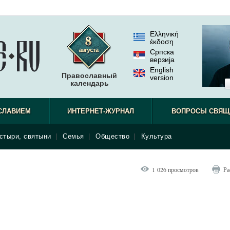
Ελληνική
έκδοση
Српска
верзиjа
English
Православный
version
календарь
СЛАВИЕМ
ИНТЕРНЕТ-ЖУРНАЛ
ВОПРОСЫ СВЯЩ
стыри, святыни
|
Семья
|
Общество
|
Культура
1 026 просмотров
Ра