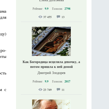
Рейтинг:
9.9
Голосов:
2798
рама
для
37 455
13
ищу)
ро-
нты
Как Богородица исцелила девочку, а
потом пришла к ней домой
сть
Дмитрий Злодорев
Рейтинг:
9.9
Голосов:
2017
м с
23 749
11