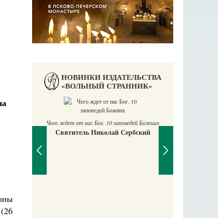
НОВИНКИ ИЗДАТЕЛЬСТВА
«ВОЛЬНЫЙ СТРАННИК»
на
Чего ждет от нас Бог. 10 заповедей Божиих
Святитель Николай Сербский
аучись у
П
оны
Е
(26