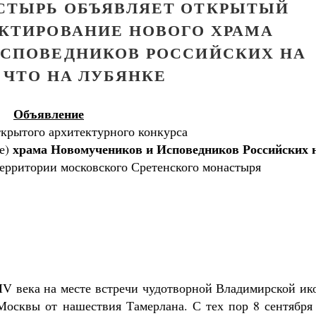
СТЫРЬ ОБЪЯВЛЯЕТ ОТКРЫТЫЙ
ЕКТИРОВАНИЕ НОВОГО ХРАМА
СПОВЕДНИКОВ РОССИЙСКИХ НА
 ЧТО НА ЛУБЯНКЕ
Объявление
ткрытого архитектурного конкурса
храма Новомучеников и Исповедников Российских 
е)
территории московского Сретенского монастыря
Как найти своё место в жизни
Кирилл Мурышев
Великомученик Георгий Победоносец. Н
святого
Роман Котов
IV века на месте встречи чудотворной Владимирской ик
осквы от нашествия Тамерлана. С тех пор 8 сентября 