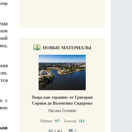
вичи
ода
ион
ний
ка,
НОВЫЕ МАТЕРИАЛЫ
ения
ли,
тся
Тверь как терапия: от Григория
и с
Сороки до Валентина Сидорова
вое
Оксана Головко
Рейтинг:
9.7
Голосов:
113
ков
1 911
2