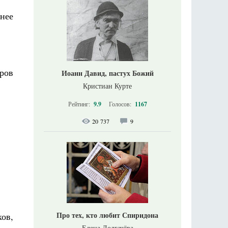
нее
ров
Иоанн Давид, пастух Божий
Кристиан Курте
Рейтинг:
9.9
Голосов:
1167
20 737
9
Про тех, кто любит Спиридона
ов,
Елена Долгачёва