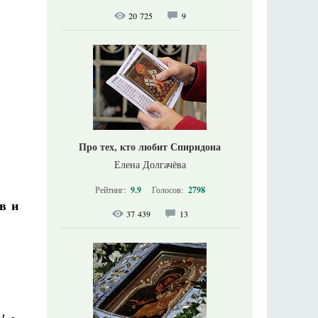
20 725
9
Про тех, кто любит Спиридона
Елена Долгачёва
Рейтинг:
9.9
Голосов:
2798
в и
37 439
13