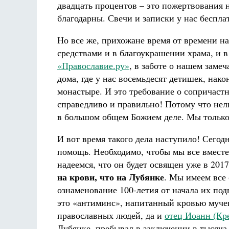
двадцать процентов – это пожертвования 
благодарны. Свечи и записки у нас беспла
Но все же, прихожане время от времени 
средствами и в благоукрашении храма, и 
«Православие.ру»
, в заботе о нашем заме
дома, где у нас восемьдесят детишек, нако
монастыре. И это требование о сопричаст
н
справедливо и правильно! Потому что нел
в большом общем Божием деле. Мы только
И вот время такого дела наступило! Сего
помощь. Необходимо, чтобы мы все вмест
надеемся, что он будет освящен уже в 2017
на крови, что на Лубянке
. Мы имеем все
ознаменование 100-летия от начала их под
это «антиминс», напитанный кровью мучен
православных людей, да и
отец Иоанн (Кр
Лубянке, пребывал в заключении в тысяча 