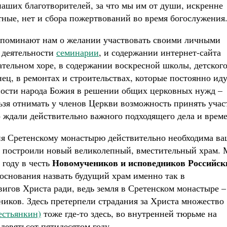
наших благотворителей, за что мы им от души, искренне
тные, нет и сбора пожертвований во время богослужения
напоминают нам о желании участвовать своими личными
в деятельности
семинарии
, и содержании интернет-сайта
чательном хоре, в содержании воскресной школы, детског
нец, в ремонтах и строительствах, которые постоянно иду
ости народа Божия в решении общих церковных нужд –
ьзя отнимать у членов Церкви возможность принять учас
 ждали действительно важного подходящего дела и врем
дня Сретенскому монастырю действительно необходима ва
е построили новый великолепный, вместительный храм.
Новомучеников и исповедников Российск
 году в честь
 основания назвать будущий храм именно так в
вигов Христа ради, ведь земля в Сретенском монастыре –
иков. Здесь претерпели страдания за Христа множество
естьянкин)
тоже где-то здесь, во внутренней тюрьме на
девятьсот пятидесятом году...