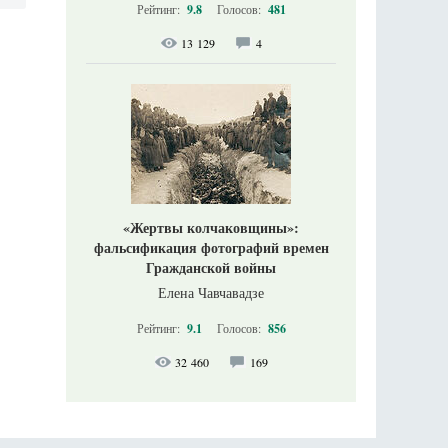
Рейтинг:
9.8
Голосов:
481
13 129
4
«Жертвы колчаковщины»:
фальсификация фотографий времен
Гражданской войны
Елена Чавчавадзе
Рейтинг:
9.1
Голосов:
856
32 460
169