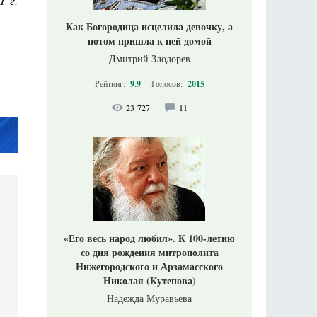
1 г.
Как Богородица исцелила девочку, а
потом пришла к ней домой
Дмитрий Злодорев
Рейтинг:
9.9
Голосов:
2015
23 727
11
«Его весь народ любил». К 100-летию
со дня рождения митрополита
Нижегородского и Арзамасского
Николая (Кутепова)
Надежда Муравьева