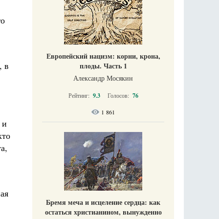
го
Европейский нацизм: корни, крона,
, в
плоды. Часть 1
Александр Мосякин
Рейтинг:
9.3
Голосов:
76
1 861
 и
кто
а,
ая
Бремя меча и исцеление сердца: как
остаться христианином, вынужденно