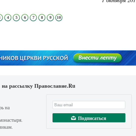
1 октября 201
3
4
5
6
7
8
9
10
 на рассылку Православие.Ru
рь на
монастыря.
никам.