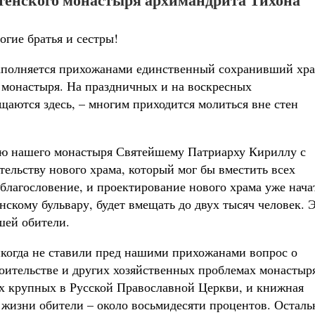
огие братья и
сестры!
аполняется прихожанами единственный сохранивший хр
 монастыря. На праздничных и на воскресных
аются здесь, – многим приходится молиться вне стен
елю нашего монастыря Святейшему Патриарху Кириллу с
тельству нового храма, который мог бы вместить всех
лагословение, и проектирование нового храма уже нача
нскому бульвару, будет вмещать до двух тысяч человек. 
шей обители.
никогда не ставили пред нашими прихожанами вопрос о
оительстве и других хозяйственных проблемах монастыр
ых крупных в Русской Православной Церкви, и книжная
я жизни обители – около восьмидесяти процентов. Остал