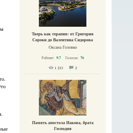
ам
Тверь как терапия: от Григория
Сороки до Валентина Сидорова
Оксана Головко
Рейтинг:
9.7
Голосов:
76
1 213
2
то.
Это
я.
Память апостола Иакова, брата
ьные
Господня