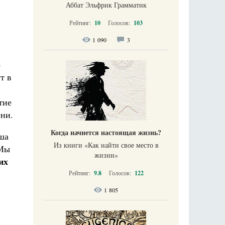
Аббат Эльфрик Грамматик
.
Рейтинг:
10
Голосов:
103
1 090
3
о
т в
тие
ени.
Когда начнется настоящая жизнь?
ша
Из книги «Как найти свое место в
 Мы
жизни​»
их
Рейтинг:
9.8
Голосов:
122
1 805