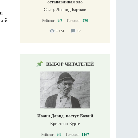
останавливая зло
Свящ. Леонид Бартков
ли
кой
Рейтинг:
9.7
Голосов:
270
3 161
12
,
ВЫБОР ЧИТАТЕЛЕЙ
Иоанн Давид, пастух Божий
Кристиан Курте
Рейтинг:
9.9
Голосов:
1167