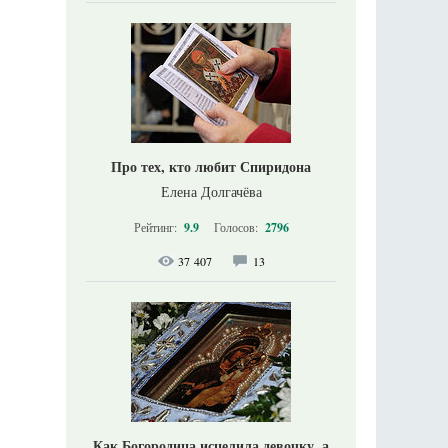
Про тех, кто любит Спиридона
Елена Долгачёва
Рейтинг:
9.9
Голосов:
2796
37 407
13
Как Богородица исцелила девочку, а