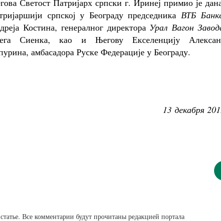
гова Светост Патријарх српски г. Иринеј примио је дан
тријаршији српској у Београду председника
ВТБ Банк
дреја Костина, генералног директора
Урал Вагон Завод
ега Сиенка, као и Његову Екселенцију Алексан
пурина, амбасадора Руске Федерације у Београду.
13 декабря 201
статье. Все комментарии будут прочитаны редакцией портала