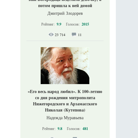
потом пришла к ней домой
Дмитрий Злодорев
Рейтинг:
9.9
Голосов:
2015
23 714
11
«Его весь народ любил». К 100-летию
со дня рождения митрополита
Нижегородского и Арзамасского
Николая (Кутепова)
Надежда Муравьева
Рейтинг:
9.8
Голосов:
481