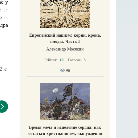
ас у
е
г.
а
г.
дра
Европейский нацизм: корни, крона,
плоды. Часть 1
Александр Мосякин
Рейтинг:
10
Голосов:
3
2 г.
90
Бремя меча и исцеление сердца: как
остаться христианином, вынужденно