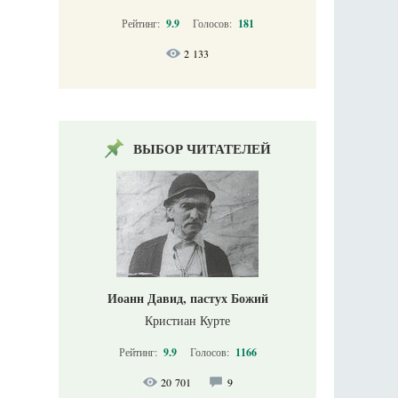
Рейтинг:
9.9
Голосов:
181
2 133
ВЫБОР ЧИТАТЕЛЕЙ
Иоанн Давид, пастух Божий
Кристиан Курте
Рейтинг:
9.9
Голосов:
1166
20 701
9