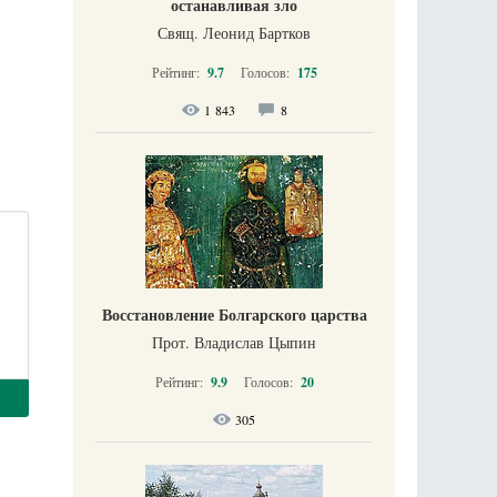
останавливая зло
Свящ. Леонид Бартков
Рейтинг:
9.7
Голосов:
175
1 843
8
Восстановление Болгарского царства
Прот. Владислав Цыпин
Рейтинг:
9.9
Голосов:
20
305