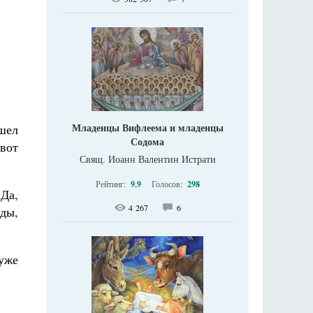
Младенцы Вифлеема и младенцы
шел
Содома
 вот
Свящ. Иоанн Валентин Истрати
Рейтинг:
9.9
Голосов:
298
Да,
4 267
6
ды,
уже