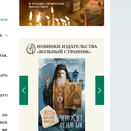
чев
х –
НОВИНКИ ИЗДАТЕЛЬСТВА
«ВОЛЬНЫЙ СТРАННИК»
тья,
ать
его
 не
П
овек
Е
аучись у
 же