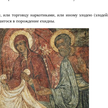
Роман Котов
Как найти своё место в жизни
Кирилл Мурышев
 или торговцу наркотиками, или иному злодею (злодейк
вшегося в порождение ехидны.