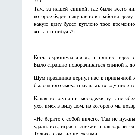
***
Там, за нашей спиной, где были всего ли
которое будет выкуплено из рабства греху
какую цену будет куплено твое временн
хоть что-нибудь?»
Когда скрипнула дверь, и пришел черед 
Было страшно поворачиваться спиной к дом
Шум праздника вернул нас к привычной ж
было много смеха и музыки, всюду пили гл
Какая-то компания молодежи чуть не сби
ухо, имея в виду дом, из которого мы воз
«Не берите с собой ничего. Там не нужн
удалились, играя в снежки и так заразите
Только ртом, но не глазами.