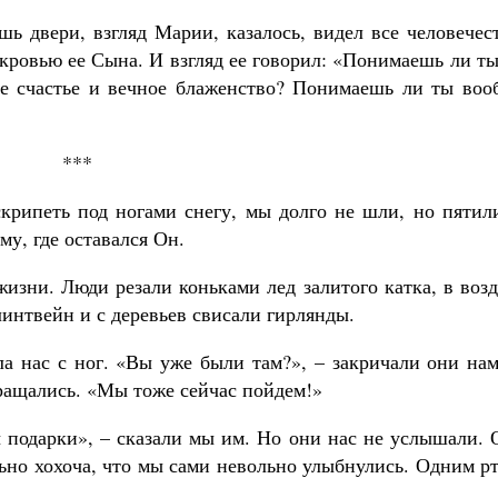
шь двери, взгляд Марии, казалось, видел все человечес
 кровью ее Сына. И взгляд ее говорил: «Понимаешь ли ты
ое счастье и вечное блаженство? Понимаешь ли ты воо
***
скрипеть под ногами снегу, мы долго не шли, но пятил
у, где оставался Он.
изни. Люди резали коньками лед залитого катка, в воз
интвейн и с деревьев свисали гирлянды.
ла нас с ног. «Вы уже были там?», – закричали они на
вращались. «Мы тоже сейчас пойдем!»
ы подарки», – сказали мы им. Но они нас не услышали.
льно хохоча, что мы сами невольно улыбнулись. Одним р