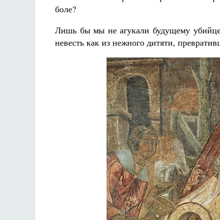
Разлуки не будет
боле?
Фредерика де Грааф
Лишь бы мы не агукали будущему убийце,
невесть как из нежного дитяти, преврати