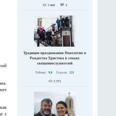
3 860
2
Традиции празднования Новолетия и
Рождества Христова в семьях
священнослужителей
иной
Рейтинг:
9.8
Голосов:
121
2 573
ына.
анет
 как
р с