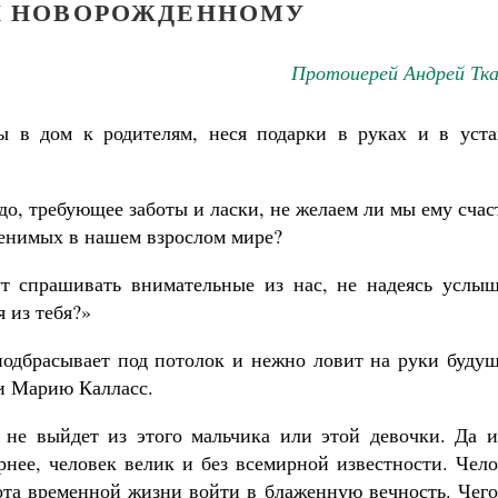
К НОВОРОЖДЕННОМУ
Протоиерей Андрей Тка
ы в дом к родителям, неся подарки в руках и в уста
до, требующее заботы и ласки, не желаем ли мы ему счас
 ценимых в нашем взрослом мире?
ут спрашивать внимательные из нас, не надеясь услыш
я из тебя?»
подбрасывает под потолок и нежно ловит на руки будущ
и Марию Калласс.
 не выйдет из этого мальчика или этой девочки. Да и
рнее, человек велик и без всемирной известности. Чел
Великомученик Георгий Победоносец. Н
ота временной жизни войти в блаженную вечность. Чего
святого