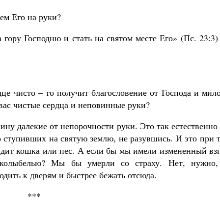
ем Его на руки?
 гору Господню и стать на святом месте Его» (Пс. 23:3
дце чисто – то получит благословение от Господа и мил
У вас чистые сердца и неповинные руки?
ину далекие от непорочности руки. Это так естественно
 ступивших на святую землю, не разувшись. И это при 
видит кошка или пес. А если бы мы имели измененный вз
 колыбелью? Мы бы умерли со страху. Нет, нужно,
одить к дверям и быстрее бежать отсюда.
***