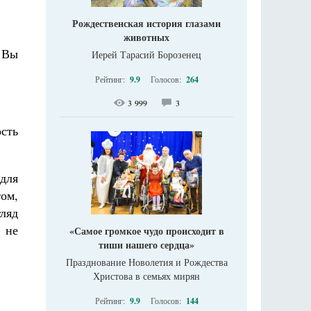
Рождественская история глазами
животных
) Вы
Иерей Тарасий Борозенец
Рейтинг:
9.9
Голосов:
264
3 999
3
ость
 для
том,
гляд
 не
«Самое громкое чудо происходит в
тиши нашего сердца»
Празднование Новолетия и Рождества
Христова в семьях мирян
Рейтинг:
9.9
Голосов:
144