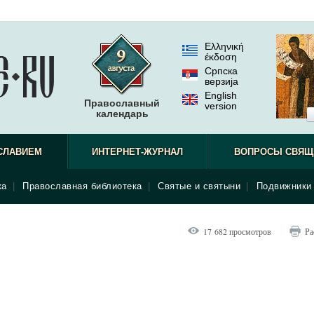
Ελληνική
έκδοση
Српска
верзиjа
English
Православный
version
календарь
СЛАВИЕМ
ИНТЕРНЕТ-ЖУРНАЛ
ВОПРОСЫ СВЯЩ
ка
|
Православная библиотека
|
Святые и святыни
|
Подвижники 
17 682 просмотров
Ра