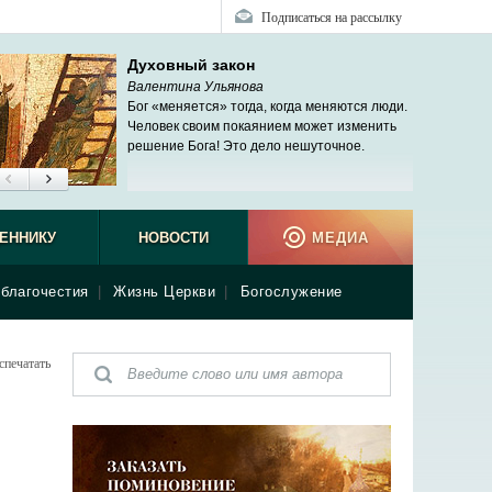
Подписаться на рассылку
Духовный закон
Валентина Ульянова
Бог «меняется» тогда, когда меняются люди.
Человек своим покаянием может изменить
решение Бога! Это дело нешуточное.
ЕННИКУ
НОВОСТИ
МЕДИА
благочестия
|
Жизнь Церкви
|
Богослужение
спечатать