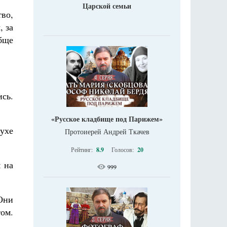
Царской семьи
тво,
, за
бще
ись.
«Русское кладбище под Парижем»
духе
Протоиерей Андрей Ткачев
Рейтинг:
8.9
Голосов:
20
м на
999
 Они
том.