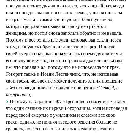
послушник этого духовника видел, что каждый раз, когда
она исповедовала один из своих грехов, у нее выползала
изо рта змея, а в самом конце увидел большую змею,
которая три раза высовывала голову изо рта этой
женщины, но потом снова заползла обратно и не вышла.
Поэтому и все остальные змеи, которые выползли перед
этим, вернулись обратно и заползли в ее рот. И после
своей смерти оная окаянная явилась своему духовнику и
его послушнику сидящей на страшном драконе и сказала
им, что попала в ад, потому что не исповедала тот грех.
Говорит также и Иоанн Лествичник, что, не исповедав
свои грехи, человек не может получить за них прощение:
«Без исповеди никто не получит прощения»
(Слово 4, о
послушании)
.
5
Поэтому на странице 307 «Грешников спасения» читаем,
что один священник церкви Богородицы, хотя и исповедал
перед своей смертью с умилением и слезами все свои
грехи, однако, не принял твердого решения больше не
грешить, но его воля склонилась к желанию, если он