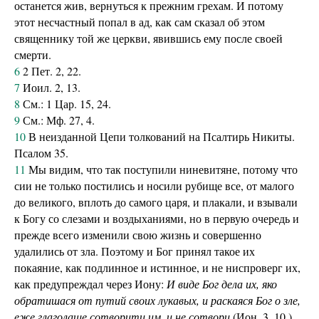
останется жив, вернуться к прежним грехам. И потому
этот несчастный попал в ад, как сам сказал об этом
священнику той же церкви, явившись ему после своей
смерти.
6
2 Пет. 2, 22.
7
Иоил. 2, 13.
8
См.: 1 Цар. 15, 24.
9
См.: Мф. 27, 4.
10
В неизданной Цепи толкований на Псалтирь Никиты.
Псалом 35.
11
Мы видим, что так поступили ниневитяне, потому что
сии не только постились и носили рубище все, от малого
до великого, вплоть до самого царя, и плакали, и взывали
к Богу со слезами и воздыханиями, но в первую очередь и
прежде всего изменили свою жизнь и совершенно
удалились от зла. Поэтому и Бог принял такое их
покаяние, как подлинное и истинное, и не ниспроверг их,
как предупреждал через Иону:
И виде Бог дела их, яко
обратишася от путий своих лукавых, и раскаяся Бог о зле,
еже глаголаше сотворити им, и не сотвори
(Ион. 3, 10.).