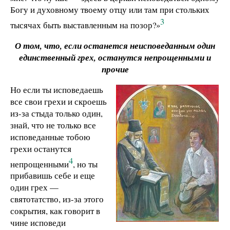
Богу и духовному твоему отцу или там при стольких
3
тысячах быть выставленным на позор?»
О том, что, если останется неисповеданным один
единственный грех,
останутся непрощенными и
прочие
Но если ты исповедаешь
все свои грехи и скроешь
из-за стыда только один,
знай, что не только все
исповеданные тобою
грехи останутся
4
непрощенными
, но ты
прибавишь себе и еще
один грех —
святотатство, из-за этого
сокрытия, как говорит в
чине исповеди