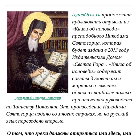
AgionOros.ru
продолжает
публиковать отрывки из
«Книги об исповеди»
преподобного Никодима
Святогорца, которая
будет издана в 2013 году
Издательским Домом
«Святая Гора». «Книга об
исповеди» содержит
советы духовникам и
мирянам и является
одним из наиболее полных
Преподобный Никодим Святогорец
практических руководств
по Таинству Покаяния. Это произведение Никодима
Святогорца издано во многих странах, но на русский
язык переведено впервые.
О том, что грехи должны открыться или здесь, или