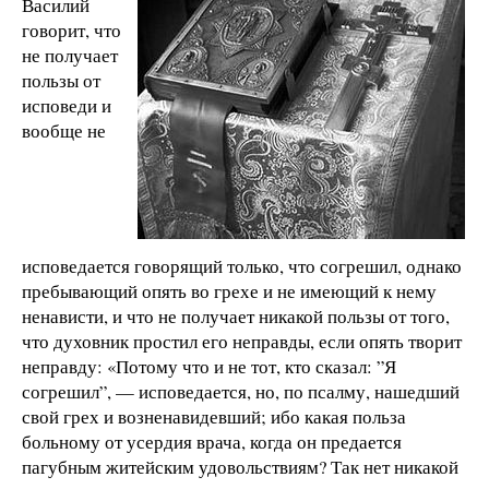
Василий
говорит, что
не получает
пользы от
исповеди и
вообще не
исповедается говорящий только, что согрешил, однако
пребывающий опять во грехе и не имеющий к нему
ненависти, и что не получает никакой пользы от того,
что духовник простил его неправды, если опять творит
неправду: «Потому что и не тот, кто сказал: ”Я
согрешил”, — исповедается, но, по псалму, нашедший
свой грех и возненавидевший; ибо какая польза
больному от усердия врача, когда он предается
пагубным житейским удовольствиям? Так нет никакой