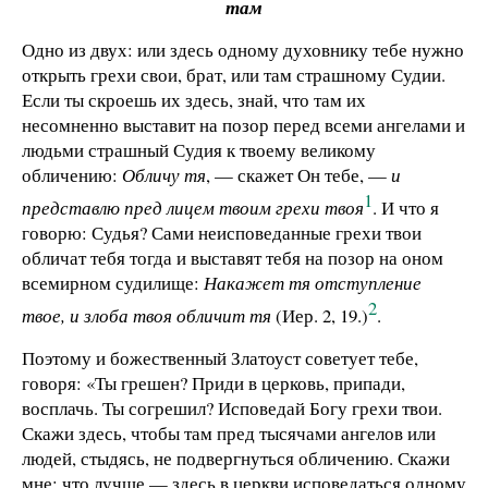
там
Одно из двух: или здесь одному духовнику тебе нужно
открыть грехи свои, брат, или там страшному Судии.
Если ты скроешь их здесь, знай, что там их
несомненно выставит на позор перед всеми ангелами и
людьми страшный Судия к твоему великому
обличению:
Обличу тя
, — скажет Он тебе, —
и
1
представлю пред лицем твоим грехи твоя
. И что я
говорю: Судья? Сами неисповеданные грехи твои
обличат тебя тогда и выставят тебя на позор на оном
всемирном судилище:
Накажет тя отступление
2
твое, и злоба твоя обличит тя
(Иер. 2, 19.)
.
Поэтому и божественный Златоуст советует тебе,
говоря: «Ты грешен? Приди в церковь, припади,
восплачь. Ты согрешил? Исповедай Богу грехи твои.
Скажи здесь, чтобы там пред тысячами ангелов или
людей, стыдясь, не подвергнуться обличению. Скажи
мне: что лучше — здесь в церкви исповедаться одному