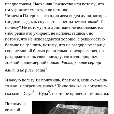
предположим, Пасха или Рождество или потому, что
им угрожает смерть, а не истинно.
Читаем в Патерике, что один авва видел души, которые
сходили в ад, как спускается снег на землю зимой. И
почему? Не потому, что христиане не исповедаются
(ибо редко кто умирает, не исповедавшись), но
потому, что не исповедаются хорошо, с решимостью
больше не грешить, потому, что не раздирают сердце
свое истинной болью решительного исправления, но
раздирают лишь свою одежду, согласно пророку,
ложной и лицемерной болью:
Расторгните сердца
7
ваша, а не ризы ваша
.
И какую пользу ты получишь, брат мой, если скажешь
только: я согрешил, каюсь? Точно так же «я согрешил»
8
9
сказали и Саул
и Иуда
, но это не принесло им пользы.
Поэтому и
великий