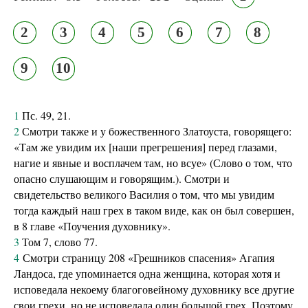
2
3
4
5
6
7
8
9
10
1
Пс. 49, 21.
2
Смотри также и у божественного Златоуста, говорящего:
«Там же увидим их [наши прегрешения] перед глазами,
нагие и явные и восплачем там, но всуе» (Слово о том, что
опасно слушающим и говорящим.). Смотри и
свидетельство великого Василия о том, что мы увидим
тогда каждый наш грех в таком виде, как он был совершен,
в 8 главе «Поучения духовнику».
3
Том 7, слово 77.
4
Смотри страницу 208 «Грешников спасения» Агапия
Ландоса, где упоминается одна женщина, которая хотя и
исповедала некоему благоговейному духовнику все другие
свои грехи, но не исповедала один большой грех. Поэтому