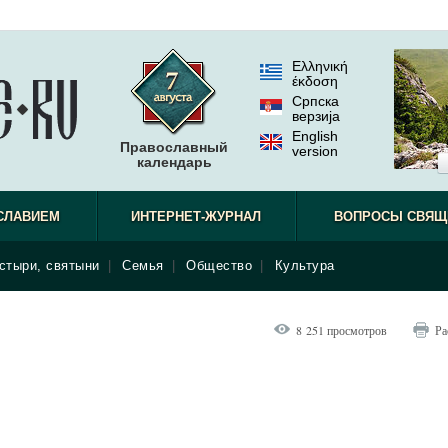
Ελληνική
έκδοση
Српска
верзиjа
English
Православный
version
календарь
СЛАВИЕМ
ИНТЕРНЕТ-ЖУРНАЛ
ВОПРОСЫ СВЯЩ
стыри, святыни
|
Семья
|
Общество
|
Культура
8 251 просмотров
Ра