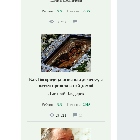
Рейтинг:
9.9
Голосов:
2797
37 427
13
Как Богородица исцелила девочку, а
потом пришла к ней домой
Дмитрий Злодорев
Рейтинг:
9.9
Голосов:
2015
23 721
11