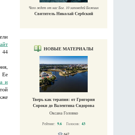
ог. 10 заповедей Божиих
иколай Сербский
ели
сайт
НОВЫЕ МАТЕРИАЛЫ
 44
рия,
 Ее
а и
этой
кже
Тверь как терапия: от Григория
Сороки до Валентина Сидорова
Оксана Головко
Рейтинг:
9.6
Голосов:
43
647