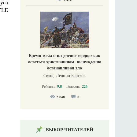
уса
YLE
Бремя меча и исцеление сердца: как
остаться христианином, вынужденно
останавливая зло
Свящ. Леонид Бартков
Рейтинг:
9.8
Голосов:
226
2 648
8
ВЫБОР ЧИТАТЕЛЕЙ