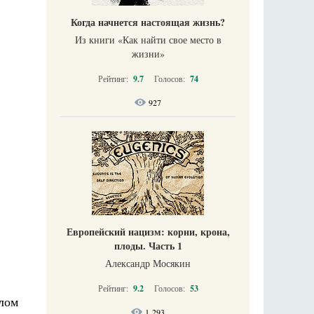
Когда начнется настоящая жизнь?
Из книги «Как найти свое место в
жизни​»
Рейтинг:
9.7
Голосов:
74
927
Европейский нацизм: корни, крона,
плоды. Часть 1
Александр Мосякин
Рейтинг:
9.2
Голосов:
53
шлом
1 293