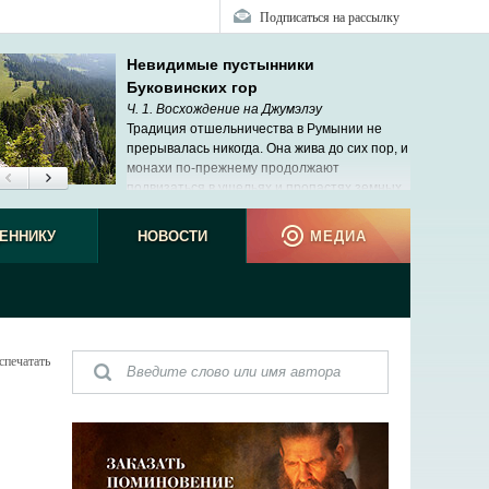
Подписаться на рассылку
Невидимые пустынники
Буковинских гор
Ч. 1. Восхождение на Джумэлэу
Традиция отшельничества в Румынии не
прерывалась никогда. Она жива до сих пор, и
монахи по-прежнему продолжают
подвизаться в ущельях и пропастях земных.
ЕННИКУ
НОВОСТИ
МЕДИА
спечатать