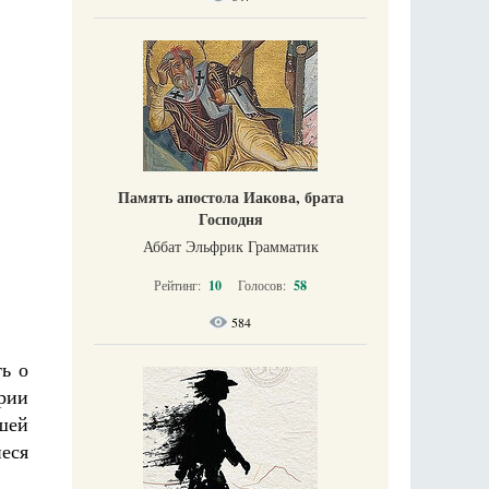
Память апостола Иакова, брата
Господня
Аббат Эльфрик Грамматик
Рейтинг:
10
Голосов:
58
584
ь о
рии
чшей
еся