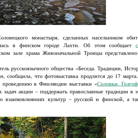
Роман Котов
Чего ждет от нас Б
Святитель Н
оловецкого монастыря, сделанных насельником обит
лась в финском городе Лахти. Об этом сообщает
дском зале храма Живоначальной Троицы представлено
тель русскоязычного общества «Беседа. Традиции, Исто
н, сообщила, что фотовыставка продлится до 17 марта.
у проведению в Финляндии выставки «
Соловки. Голгоф
ых задач акции – поддержать православные традиции в 
 о взаимовлияниях культур – русской и финской, а та