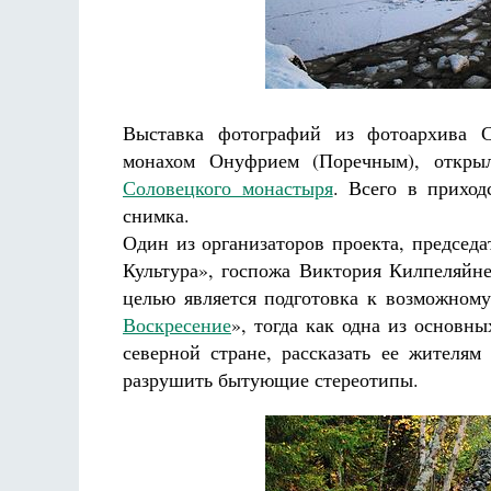
Разлуки не будет
дерика де Грааф
Как найти своё место в жизни
Кирилл Мурышев
Выставка фотографий из фотоархива С
монахом Онуфрием (Поречным), откры
Соловецкого монастыря
. Всего в прихо
снимка.
Один из организаторов проекта, председа
Культура», госпожа Виктория Килпеляйне
целью является подготовка к возможном
Воскресение
», тогда как одна из основн
северной стране, рассказать ее жителям
разрушить бытующие стереотипы.