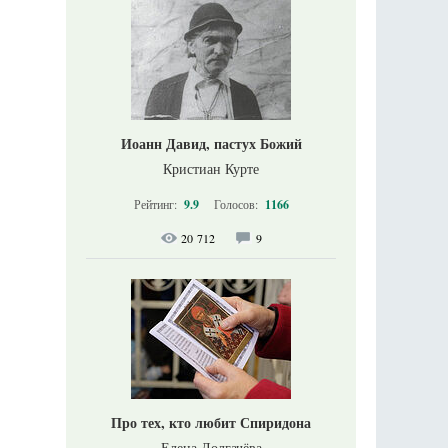
Иоанн Давид, пастух Божий
Кристиан Курте
Рейтинг:
9.9
Голосов:
1166
20 712
9
Про тех, кто любит Спиридона
Елена Долгачёва