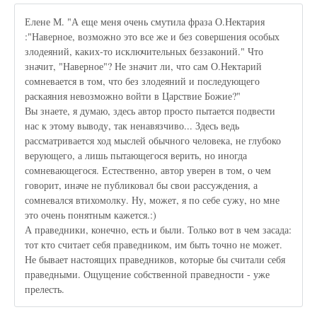
Елене М. "А еще меня очень смутила фраза О.Нектария
:"Наверное, возможно это все же и без совершения особых
злодеяний, каких-то исключительных беззаконий." Что
значит, "Наверное"? Не значит ли, что сам О.Нектарий
сомневается в том, что без злодеяний и последующего
раскаяния невозможно войти в Царствие Божие?"
Вы знаете, я думаю, здесь автор просто пытается подвести
нас к этому выводу, так ненавязчиво... Здесь ведь
рассматривается ход мыслей обычного человека, не глубоко
верующего, а лишь пытающегося верить, но иногда
сомневающегося. Естественно, автор уверен в том, о чем
говорит, иначе не публиковал бы свои рассуждения, а
сомневался втихомолку. Ну, может, я по себе сужу, но мне
это очень понятным кажется.:)
А праведники, конечно, есть и были. Только вот в чем засада:
тот кто считает себя праведником, им быть точно не может.
Не бывает настоящих праведников, которые бы считали себя
праведными. Ощущение собственной праведности - уже
прелесть.