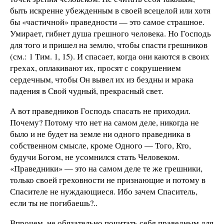
быть искренне убежденным в своей всецелой или хотя
бы «частичной» праведности — это самое страшное.
Умирает, гибнет душа грешного человека. Но Господь
для того и пришел на землю, чтобы спасти грешников
(см.: 1 Тим. 1, 15). И спасает, когда они каются в своих
грехах, оплакивают их, просят с сокрушением
сердечным, чтобы Он вывел их из бездны и мрака
падения в Свой чудный, прекрасный свет.
А вот праведников Господь спасать не приходил.
Почему? Потому что нет на самом деле, никогда не
было и не будет на земле ни одного праведника в
собственном смысле, кроме Одного — Того, Кто,
будучи Богом, не усомнился стать Человеком.
«Праведники» — это на самом деле те же грешники,
только своей греховности не признающие и потому в
Спасителе не нуждающиеся. Ибо зачем Спаситель,
если ты не погибаешь?..
Впрочем, не обязательно почитать себя праведным для