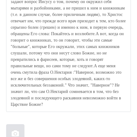
задают вопрос Иисусу о том, почему он окружил себя
мытарями и разбойниками, а не пришел к ним и книжникам
(т.е. в данном случае, более приличным людям), то Христос
отвечает им, что прежде всего врач приходит к тем, кто более
серьезно болен (грешен) и именно к ним, в первую очередь,
обращены Его слова: Покайтесь и возлюбите.А вот, когда он
говорит о книжниках, то он говорит, чтобы эти самые
"больные", которые Его окружали, этих самых книжников
слушали, потому что они несут слово Божие, но не
превратились в фарисеев, которые, хоть и говорят
правильные вещи, но сами тому не следуют.А еще меня
очень смутила фраза О.Нектария :"Наверное, возможно это
все же и без совершения особых злодеяний, каких-то
исключительных беззаконий." Что значит, "Наверное"? Не
значит ли, что сам О.Нектарий сомневается в том, что без
злодеяний и последующего раскаяния невозможно войти в
Царствие Божие?