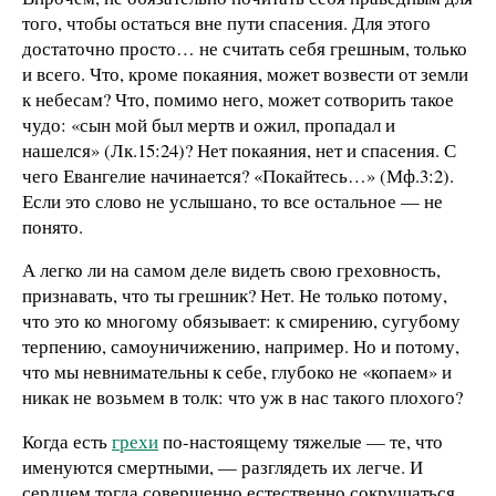
того, чтобы остаться вне пути спасения. Для этого
достаточно просто… не считать себя грешным, только
и всего. Что, кроме покаяния, может возвести от земли
к небесам? Что, помимо него, может сотворить такое
чудо: «сын мой был мертв и ожил, пропадал и
нашелся» (Лк.15:24)? Нет покаяния, нет и спасения. С
чего Евангелие начинается? «Покайтесь…» (Мф.3:2).
Если это слово не услышано, то все остальное — не
понято.
А легко ли на самом деле видеть свою греховность,
признавать, что ты грешник? Нет. Не только потому,
что это ко многому обязывает: к смирению, сугубому
терпению, самоуничижению, например. Но и потому,
что мы невнимательны к себе, глубоко не «копаем» и
никак не возьмем в толк: что уж в нас такого плохого?
Когда есть
грехи
по-настоящему тяжелые — те, что
именуются смертными, — разглядеть их легче. И
сердцем тогда совершенно естественно сокрушаться.