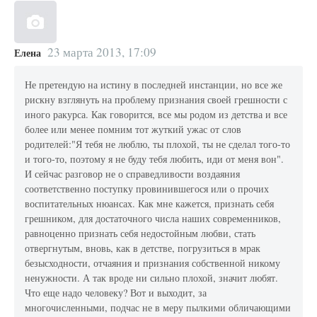
23 марта 2013, 17:09
Елена
Не претендую на истину в последней инстанции, но все же
рискну взглянуть на проблему признания своей грешности с
иного ракурса. Как говорится, все мы родом из детства и все
более или менее помним тот жуткий ужас от слов
родителей:"Я тебя не люблю, ты плохой, ты не сделал того-то
и того-то, поэтому я не буду тебя любить, иди от меня вон".
И сейчас разговор не о справедливости воздаяния
соответственно поступку провинившегося или о прочих
воспитательных нюансах. Как мне кажется, признать себя
грешником, для достаточного числа наших современников,
равноценно признать себя недостойным любви, стать
отвергнутым, вновь, как в детстве, погрузиться в мрак
безысходности, отчаяния и признания собственной никому
ненужности. А так вроде ни сильно плохой, значит любят.
Что еще надо человеку? Вот и выходит, за
многочисленными, подчас не в меру пылкими обличающими