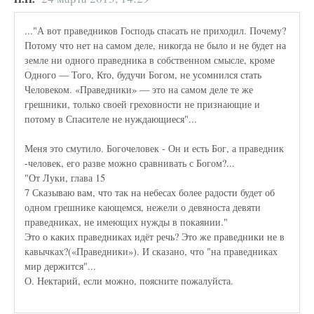
..."А вот праведников Господь спасать не приходил. Почему?
Потому что нет на самом деле, никогда не было и не будет на
земле ни одного праведника в собственном смысле, кроме
Одного — Того, Кто, будучи Богом, не усомнился стать
Человеком. «Праведники» — это на самом деле те же
грешники, только своей греховности не признающие и
потому в Спасителе не нуждающиеся"...
Меня это смутило. Богочеловек - Он и есть Бог, а праведник
-человек, его разве можно сравнивать с Богом?...
"От Луки, глава 15
7 Сказываю вам, что так на небесах более радости будет об
одном грешнике кающемся, нежели о девяноста девяти
праведниках, не имеющих нужды в покаянии."
Это о каких праведниках идёт речь? Это же праведники не в
кавычках?(«Праведники»). И сказано, что "на праведниках
мир держится"...
О. Нектарий, если можно, поясните пожалуйста.