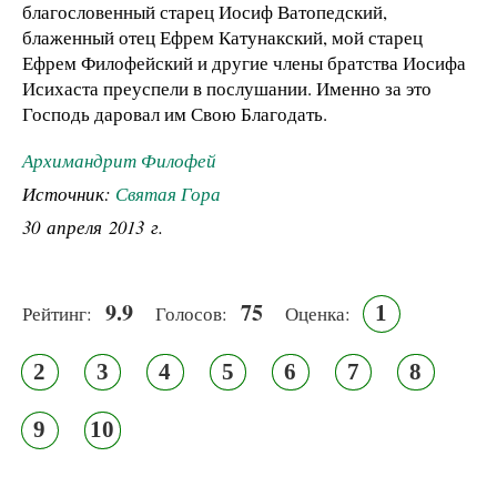
благословенный старец Иосиф Ватопедский,
блаженный отец Ефрем Катунакский, мой старец
Ефрем Филофейский и другие члены братства Иосифа
Исихаста преуспели в послушании. Именно за это
Господь даровал им Свою Благодать.
Архимандрит Филофей
Источник:
Святая Гора
30 апреля 2013 г.
9.9
75
1
Рейтинг:
Голосов:
Оценка:
2
3
4
5
6
7
8
9
10