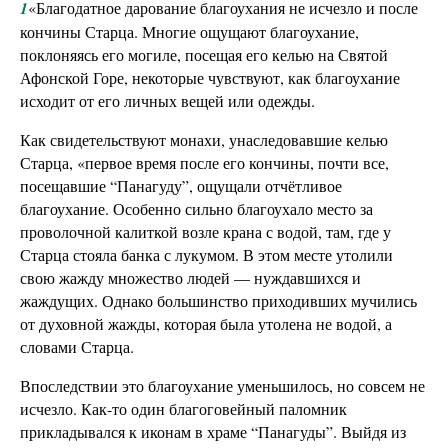
1
«Благодатное дарование благоухания не исчезло и после
кончины Старца. Многие ощущают благоухание,
поклоняясь его могиле, посещая его келью на Святой
Афонской Горе, некоторые чувствуют, как благоухание
исходит от его личных вещей или одежды.
Как свидетельствуют монахи, унаследовавшие келью
Старца, «первое время после его кончины, почти все,
посещавшие “Панагуду”, ощущали отчётливое
благоухание. Особенно сильно благоухало место за
проволочной калиткой возле крана с водой, там, где у
Старца стояла банка с лукумом. В этом месте утолили
свою жажду множество людей — нуждавшихся и
жаждущих. Однако большинство приходивших мучились
от духовной жажды, которая была утолена не водой, а
словами Старца.
Впоследствии это благоухание уменьшилось, но совсем не
исчезло. Как-то один благоговейный паломник
прикладывался к иконам в храме “Панагуды”. Выйдя из