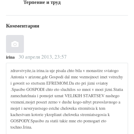
Терпение и труд
Комментарии
30 апреля 2013, 23:57
irina
zdravstvyite,ia irina.ia uje pisala chto bila v monastire sviatogo
Antonia v arizone,gde Gospodi dal mne vozmojnoct imet vstrechy
i govorit so stsrtsem EFREMOM.Da eto pri jizni sviatoy
.Spasibo GOSPODI chto eto sluchilos so mnoi v moei jizni.Statia
zamechatelnaia i pomojet uznat VELIKIH STARTSEV nashego
vremeni,mojet poseet zerno v dushe kogo-nibyt pravoslavnogo a
mojet i neveryustsego estche cheloveka stremitsia k tem
kachestvam kotorie ykrepliaut cheloveka stremiatsegosia k
GOSPODY.Spasibo za statii takie mne eto pomogaet eto
tochno.Irina.