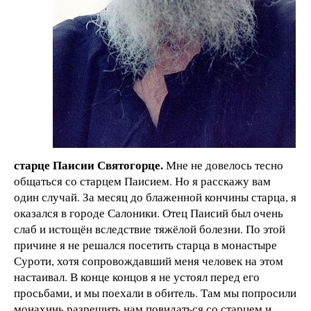
старце Паисии Святогорце.
Мне не довелось тесно
общаться со старцем Паисием. Но я расскажу вам
один случай. За месяц до блаженной кончины старца, я
оказался в городе Салоники. Отец Паисий был очень
слаб и истощён вследствие тяжёлой болезни. По этой
причине я не решался посетить старца в монастыре
Суроти, хотя сопровождавший меня человек на этом
настаивал. В конце концов я не устоял перед его
просьбами, и мы поехали в обитель. Там мы попросили
монахинь разрешить нам повидаться со старцем и