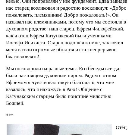
келью. Они поправляли у неё фундамент. Едва завидев
нас старец возликовал и радостно воскликнул: «Добро
пожаловать, племянники! Добро пожаловать!». Он
называл нас племянниками, потому что мы состояли в
духовном родстве: наш старец, Ефрем Филофейский,
как и отец Ефрем Катунакский были учениками
Иосифа Исихаста. Старец подошёл ко мне, заключил
меня в свои огромные объятия и стал непрерывно
благословлять!
Мы поговорили на разные темы. Его беседы всегда
были настоящим духовным пиром. Рядом с отцом
Ефремом я чувствовал такую благодать, что мне
казалось, что я нахожусь в Раю! Общение с
Катунакским старцем было поистине милостью
Божией.
***
Отец