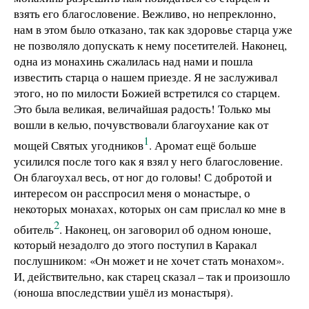
взять его благословение. Вежливо, но непреклонно,
нам в этом было отказано, так как здоровье старца уже
не позволяло допускать к нему посетителей. Наконец,
одна из монахинь сжалилась над нами и пошла
известить старца о нашем приезде. Я не заслуживал
этого, но по милости Божией встретился со старцем.
Это была великая, величайшая радость! Только мы
вошли в келью, почувствовали благоухание как от
1
мощей Святых угодников
. Аромат ещё больше
усилился после того как я взял у него благословение.
Он благоухал весь, от ног до головы! С добротой и
интересом он расспросил меня о монастыре, о
некоторых монахах, которых он сам прислал ко мне в
2
обитель
. Наконец, он заговорил об одном юноше,
который незадолго до этого поступил в Каракал
послушником: «Он может и не хочет стать монахом».
И, действительно, как старец сказал – так и произошло
(юноша впоследствии ушёл из монастыря).