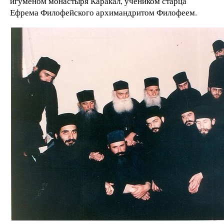
игуменом монастыря Каракал, учеником старца
Ефрема Филофейского архимандритом Филофеем.