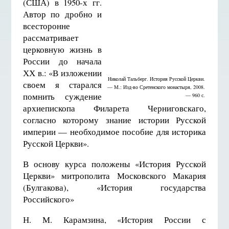
(США) в 1950-х гг.
Автор по дробно и
всесторонне
рассматривает
церковную жизнь в
России до начала
ХХ в.: «В изложении
Николай Тальберг. История Русской Церкви.
своем я старался
— М.: Изд-во Сретенского монастыря, 2008.
помнить суждение
— 960 с.
архиепископа Филарета Черниговскаго,
согласно которому знание истории Русской
империи — необходимое пособие для историка
Русской Церкви».
В основу курса положены «История Русской
Церкви» митрополита Московского Макария
(Булгакова), «История государства
Российского»
Н. М. Карамзина, «История России с