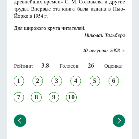
древнейших времен» С. М. Соловьева и другие
труды. Впервые эта книга была издана в Нью-
Йорке в
1954 г
.
Для широкого круга читателей.
Николай Тальберг
20 августа 2008 г.
3.8
26
Рейтинг:
Голосов:
Оценка:
1
2
3
4
5
6
7
8
9
10