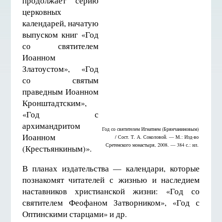
продолжает серию
церковных
календарей, начатую
выпуском книг «Год
со святителем
Иоанном
Златоустом», «Год
со святым
праведным Иоанном
Кронштадтским»,
«Год с
архимандритом
Год со святителем Игнатием (Брянчаниновым)
Иоанном
/ Сост. Т. А. Соколовой. — М.: Изд-во
Сретенского монастыря, 2008. — 384 с.: ил.
(Крестьянкиным)».
В планах издательства — календари, которые
познакомят читателей с жизнью и наследием
наставников христианской жизни: «Год со
святителем Феофаном Затворником», «Год с
Оптинскими старцами» и др.