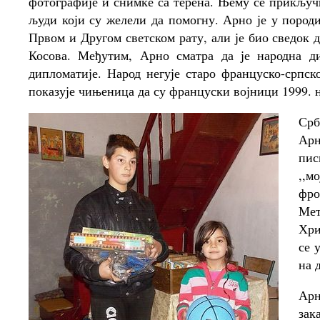
фотографије и снимке са терена. Њему се прикључ
људи који су желели да помогну. Арно је у пород
Првом и Другом светском рату, али је био сведок 
Косова. Међутим, Арно сматра да је народна ди
дипломатије. Народ негује старо француско-српск
показује чињеница да су француски војници 1999. 
Срб
Арн
пис
,,м
фро
Ме
Хри
се 
на 
Арн
зак