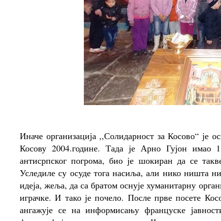
Иначе организација ,,Солидарност за Косово“ је о
Косову 2004.године. Тада је Арно Гујон имао 1
антисрпског погрома, био је шокиран да се такв
Уследиле су осуде тога насиља, али нико ништа н
идеја, жеља, да са братом оснује хуманитарну орган
играчке. И тако је почело. После прве посете Кос
ангажује се на информисању француске јавност