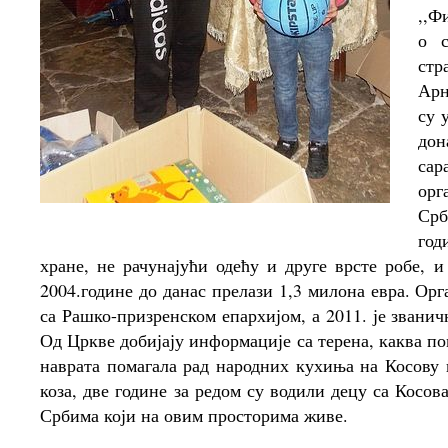
,,Ф
о 
стр
Арн
су 
дон
сар
орг
Срб
год
хране, не рачунајући одећу и друге врсте робе,
2004.године до данас прелази 1,3 милона евра. Орг
са Рашко-призренском епархијом, а 2011. је звани
Од Цркве добијају информације са терена, каква по
наврата помагала рад народних кухиња на Косову 
коза, две године за редом су водили децу са Косо
Србима који на овим просторима живе.