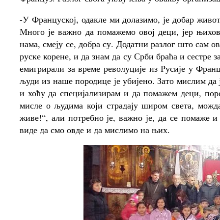
-У Француској, одакле ми долазимо, је добар живот
Много је важно да помажемо овој деци, јер њихов 
нама, смеју се, добра су. Додатни разлог што сам о
руске корене, и да знам да су Срби браћа и сестре з
емигрирали за време револуције из Русије у Франц
људи из наше породице је убијено. Зато мислим да 
и хоћу да специјализирам и да помажем деци, пор
мисле о људима који страдају широм света, можда 
живе!“, али потребно је, важно је, да се помаже 
виде да смо овде и да мислимо на њих.