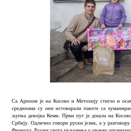
Са Арноом је на Косово и Метохију стигло и ос
срединама су они истоварали пакете са хуманир
љупка девојка Кеми. Први пут је дошла на Косово
Србију. Одлично говори руски језик, а у разговору 
Француз. Разлог свога укључења у овакву организаци