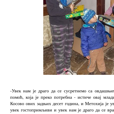
-Увек нам је драго да се сусретнемо са овдашњ
помоћ, која је преко потребна - истиче овај мла
Косово ових задњих десет година, и Метохија је у
увек гостопримљиви и увек нам је драго да се вра