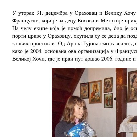
У уторак 31. децембра у Ораховац и Велику Хочу
Француске, који је за децу Косова и Метохије при
На челу екипе која је помоћ допремила, био је о
порти цркве у Ораховцу, окупила су се деца да поз
за њих пристигли. Од Арноа Гујона смо сазнали да
како је 2004. основана ова организација у Францус
Великој Хочи, где је први пут дошао 2006. године и