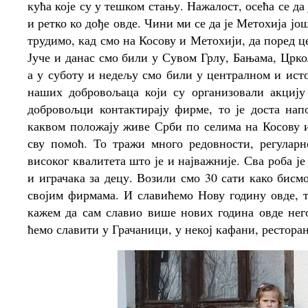
кућа које су у тешком стању. Нажалост, осећа се да
и ретко ко дође овде. Чини ми се да је Метохија јо
трудимо, кад смо на Косову и Метохији, да поред 
Јуче и данас смо били у Сувом Грлу, Бањама, Црк
а у суботу и недељу смо били у централном и ист
наших добровољаца који су организовали акциј
добровољци контактирају фирме, то је доста нап
каквом положају живе Срби по селима на Косову 
сву помоћ. То тражи много редовности, регуларн
високог квалитета што је и најважније. Сва роба је
и играчака за децу. Возили смо 30 сати како бис
својим фирмама. И славићемо Нову годину овде, т
кажем да сам славио више нових година овде него
ћемо славити у Грачаници, у некој кафани, ресторан