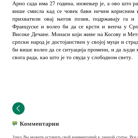
Арно сада има 27 година, инжењер је, а ово што р
више смисла кад се човек бави нечим корисним и
прихватили овај његов позив, подржавају га 
Француске и волео би да се крсти и венча у Срп
Високе Дечане. Монаси који живе на Косову и Мет
српски народ је достојанствен у својој муци и стр
би више волео да се ситуација промени, и да људи 
свога рада, као што је то свуда у слободном свету.
Комментарии
Здесь Вы можете оставить свой комментарий к данной статье. Все