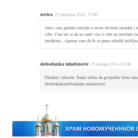
zorica
25 февраля 2014, 17:00
sinoc sam gledala emisiju o ovom divnom momku i 
srbe. Cini mi se da ni sami vise o sebi ne mislimo t
medijima , sigurna sam da bi se puno mladih priklju
slobodanka mladenovic
25 января 2014, 01:00
Gledam i placem .Samo zelim da gospodin Arno ima du
Slobodankaslobodanka mladenovic