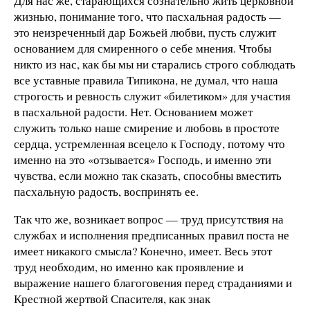
Для нас же, старающихся сознательно жить церковной
жизнью, понимание того, что пасхальная радость —
это неизреченный дар Божьей любви, пусть служит
основанием для смиренного о себе мнения. Чтобы
никто из нас, как бы мы ни старались строго соблюдать
все уставные правила Типикона, не думал, что наша
строгость и ревность служит «билетиком» для участия
в пасхальной радости. Нет. Основанием может
служить только наше смирение и любовь в простоте
сердца, устремленная всецело к Господу, потому что
именно на это «отзывается» Господь, и именно эти
чувства, если можно так сказать, способны вместить
пасхальную радость, воспринять ее.
Так что же, возникает вопрос — труд присутствия на
службах и исполнения предписанных правил поста не
имеет никакого смысла? Конечно, имеет. Весь этот
труд необходим, но именно как проявление и
выражение нашего благоговения перед страданиями и
Крестной жертвой Спасителя, как знак