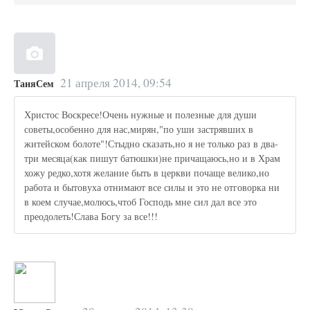
21 апреля 2014, 09:54
ТаняСем
Христос Воскресе!Очень нужные и полезные для души
советы,особенно для нас,мирян,"по уши застрявших в
житейском болоте"!Стыдно сказать,но я не только раз в два-
три месяца(как пишут батюшки)не причащаюсь,но и в Храм
хожу редко,хотя желание быть в церкви почаще велико,но
работа и бытовуха отнимают все силы и это не отговорка ни
в коем случае,молюсь,чтоб Господь мне сил дал все это
преодолеть!Слава Богу за все!!!