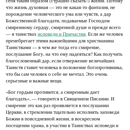
себя таким образом (страшно сказать!) жизни. Потому
что жизнь духовная — это не какая-то фантазия, не
порождение человеческого ума или чувств, а дар
Божественной благодати, подаваемые Господом
смиренному сердцу, смиренной душе и прежде всего
— в таинствах
исповеди и Причастия
. Если же человек
пренебрегает этими важнейшими для христианина
Таинствами — в чем же тогда его смирение,
послушание Богу, на что ему надеяться? Как получить
благословенный дар, если отвержение величайших
Таинств ставит человека в положение богопротивника,
что бы сам человек о себе не мечтал. Это очень
серьезные и важные вещи.
«Бог гордым противится, а смиренным дает
благодать», — говорится в Священном Писании. И
смирение это как раз проявляется в послушании
Церкви, в стремлении тщательно исполнять заповеди
Божии в повседневной жизни, в воскресном
посещении храма, в участии в Таинствах исповеди и