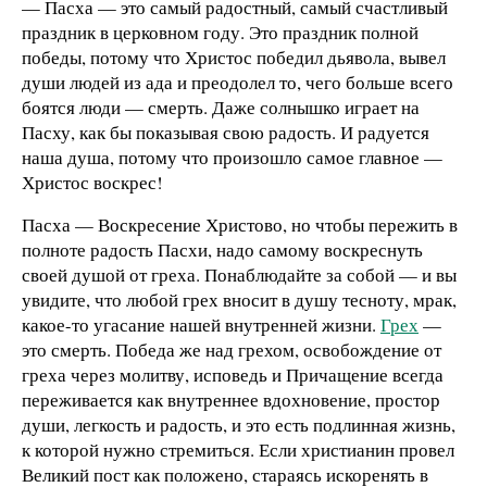
— Пасха — это самый радостный, самый счастливый
праздник в церковном году. Это праздник полной
победы, потому что Христос победил дьявола, вывел
души людей из ада и преодолел то, чего больше всего
боятся люди — смерть. Даже солнышко играет на
Пасху, как бы показывая свою радость. И радуется
наша душа, потому что произошло самое главное —
Христос воскрес!
Пасха — Воскресение Христово, но чтобы пережить в
полноте радость Пасхи, надо самому воскреснуть
своей душой от греха. Понаблюдайте за собой — и вы
увидите, что любой грех вносит в душу тесноту, мрак,
какое-то угасание нашей внутренней жизни.
Грех
—
это смерть. Победа же над грехом, освобождение от
греха через молитву, исповедь и Причащение всегда
переживается как внутреннее вдохновение, простор
души, легкость и радость, и это есть подлинная жизнь,
к которой нужно стремиться. Если христианин провел
Великий пост как положено, стараясь искоренять в