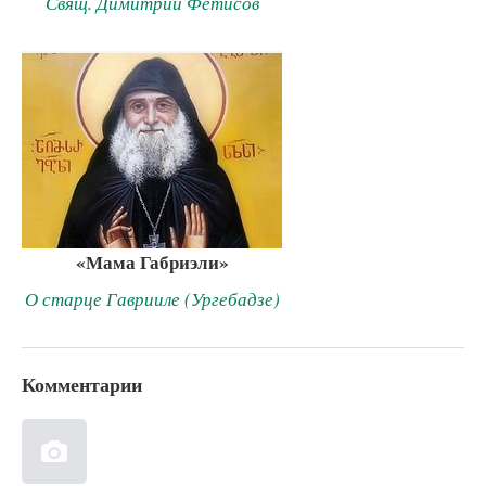
Свящ. Димитрий Фетисов
«Мама Габриэли»
О старце Гаврииле (Ургебадзе)
Комментарии