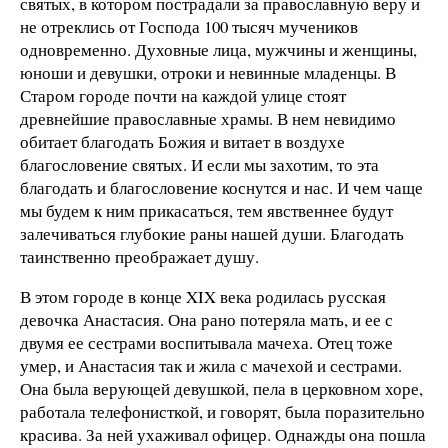
святых, в котором пострадали за православную веру и
не отреклись от Господа 100 тысяч мучеников
одновременно. Духовные лица, мужчины и женщины,
юноши и девушки, отроки и невинные младенцы. В
Старом городе почти на каждой улице стоят
древнейшие православные храмы. В нем невидимо
обитает благодать Божия и витает в воздухе
благословение святых. И если мы захотим, то эта
благодать и благословение коснутся и нас. И чем чаще
мы будем к ним прикасаться, тем явственнее будут
залечиваться глубокие раны нашей души. Благодать
таинственно преображает душу.
В этом городе в конце XIX века родилась русская
девочка Анастасия. Она рано потеряла мать, и ее с
двумя ее сестрами воспитывала мачеха. Отец тоже
умер, и Анастасия так и жила с мачехой и сестрами.
Она была верующей девушкой, пела в церковном хоре,
работала телефонисткой, и говорят, была поразительно
красива. За ней ухаживал офицер. Однажды она пошла