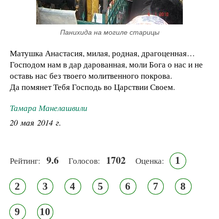
Панихида на могиле старицы
Матушка Анастасия, милая, родная, драгоценная…
Господом нам в дар дарованная, моли Бога о нас и не
оставь нас без твоего молитвенного покрова.
Да помянет Тебя Господь во Царствии Своем.
Тамара Манелашвили
20 мая 2014 г.
9.6
1702
1
Рейтинг:
Голосов:
Оценка:
2
3
4
5
6
7
8
9
10