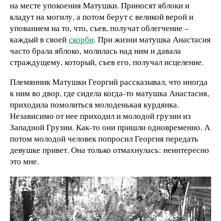
на месте упокоения Матушки. Приносят яблоки и
кладут на могилу, а потом берут с великой верой и
упованием на то, что, съев, получат облегчение –
каждый в своей
скорби
. При жизни матушка Анастасия
часто брала яблоко, молилась над ним и давала
страждущему, который, съев его, получал исцеление.
Племянник Матушки Георгий рассказывал, что иногда
к ним во двор, где сидела когда-то матушка Анастасия,
приходила помолиться молоденькая курдянка.
Независимо от нее приходил и молодой грузин из
Западной Грузии. Как-то они пришли одновременно. А
потом молодой человек попросил Георгия передать
девушке привет. Она только отмахнулась: неинтересно
это мне.