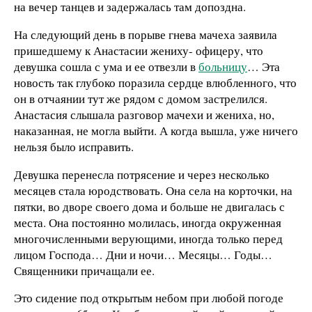
на вечер танцев и задержалась там допоздна.
На следующий день в порыве гнева мачеха заявила
пришедшему к Анастасии жениху- офицеру, что
девушка сошла с ума и ее отвезли в
больницу
… Эта
новость так глубоко поразила сердце влюбленного, что
он в отчаянии тут же рядом с домом застрелился.
Анастасия слышала разговор мачехи и жениха, но,
наказанная, не могла выйти. А когда вышла, уже ничего
нельзя было исправить.
Девушка перенесла потрясение и через несколько
месяцев стала юродствовать. Она села на корточки, на
пятки, во дворе своего дома и больше не двигалась с
места. Она постоянно молилась, иногда окруженная
многочисленными верующими, иногда только перед
лицом Господа… Дни и ночи… Месяцы… Годы…
Священники причащали ее.
Это сидение под открытым небом при любой погоде