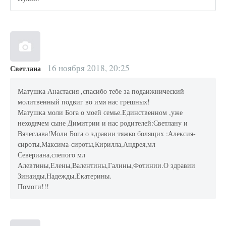
16 ноября 2018, 20:25
Светлана
Матушка Анастасия ,спасибо тебе за подаижнический
молитвенный подвиг во имя нас грешных!
Матушка моли Бога о моей семье.Единственном ,уже
неходячем сыне Димитрии и нас родителей:Светлану и
Вячеслава!Моли Бога о здравии тяжко болящих :Алексия-
сироты,Максима-сироты,Кирилла,Андрея,мл
Севериана,слепого мл
Алевтины,Елены,Валентины,Галины,Фотинии.О здравии
Зинаиды,Надежды,Екатерины.
Помоги!!!