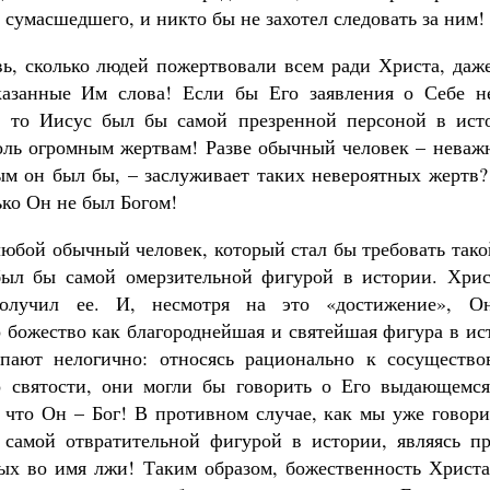
 сумасшедшего, и никто бы не захотел следовать за ним!
вь, сколько людей пожертвовали всем ради Христа, даж
казанные Им слова! Если бы Его заявления о Себе не
, то Иисус был бы самой презренной персоной в ист
оль огромным жертвам! Разве обычный человек – неважн
м он был бы, – заслуживает таких невероятных жертв
ько Он не был Богом!
юбой обычный человек, который стал бы требовать тако
был бы самой омерзительной фигурой в истории. Хрис
получил ее. И, несмотря на это «достижение», О
божество как благороднейшая и святейшая фигура в ист
упают нелогично: относясь рационально к сосуществ
о святости, они могли бы говорить о Его выдающемся
, что Он – Бог! В противном случае, как мы уже говор
 самой отвратительной фигурой в истории, являясь 
ых во имя лжи! Таким образом, божественность Христа