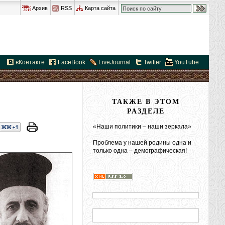
Архив
RSS
Карта сайта
вКонтакте
FaceBook
LiveJournal
Twitter
YouTube
ТАКЖЕ В ЭТОМ
РАЗДЕЛЕ
«Наши политики – наши зеркала»
Проблема у нашей родины одна и
только одна – демографическая!