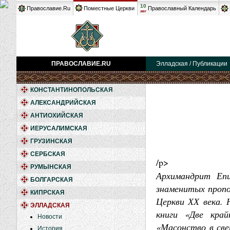
10
Православие.Ru
Поместные Церкви
Православный Календарь
авг
ПРАВОСЛАВИЕ.RU
Элладская / Публикации
КОНСТАНТИНОПОЛЬСКАЯ
АЛЕКСАНДРИЙСКАЯ
АНТИОХИЙСКАЯ
ИЕРУСАЛИМСКАЯ
ГРУЗИНСКАЯ
СЕРБСКАЯ
/p>
РУМЫНСКАЯ
Архимандрит Епи
БОЛГАРСКАЯ
знаменитых пропо
КИПРСКАЯ
Церкви ХХ века. 
ЭЛЛАДСКАЯ
книги «Две край
Новости
«Масонство в све
История