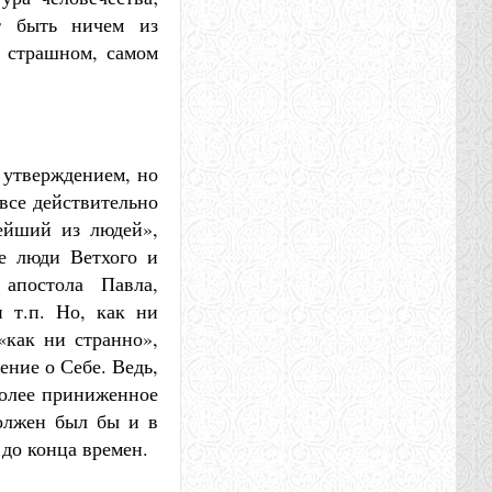
т быть ничем из
м страшном, самом
 утверждением, но
 все действительно
ейший из людей»,
ые люди Ветхого и
апостола Павла,
и т.п. Но, как ни
«как ни странно»,
ение о Себе. Ведь,
более приниженное
олжен был бы и в
до конца времен.