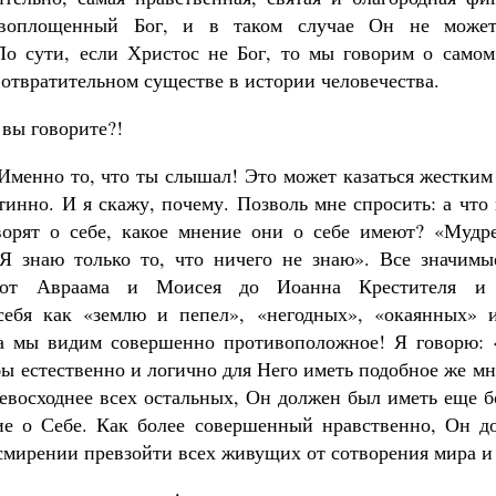
оплощенный Бог, и в таком случае Он не може
По сути, если Христос не Бог, то мы говорим о само
отвратительном существе в истории человечества.
 вы говорите?!
 Именно то, что ты слышал! Это может казаться жестким
инно. И я скажу, почему. Позволь мне спросить: а что
ворят о себе, какое мнение они о себе имеют? «Мудр
«Я знаю только то, что ничего не знаю». Все значим
 от Авраама и Моисея до Иоанна Крестителя и 
себя как «землю и пепел», «негодных», «окаянных» 
а мы видим совершенно противоположное! Я говорю: 
ы естественно и логично для Него иметь подобное же мн
евосходнее всех остальных, Он должен был иметь еще 
ие о Себе. Как более совершенный нравственно, Он д
смирении превзойти всех живущих от сотворения мира и 