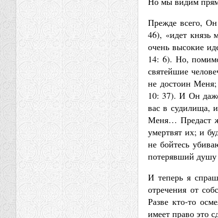
Но мы видим пря
Прежде всего, Он 
46), «идет князь 
очень высокие иде
14: 6). Но, помим
святейшие челове
не достоин Меня;
10: 37). И Он даж
вас в судилища, и
Меня… Предаст же
умертвят их; и б
не бойтесь убива
потерявший душу с
И теперь я спраш
отречения от соб
Разве кто-то осм
имеет право это 