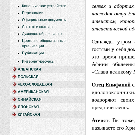
связях и абортах
Каноническое устройство
наследия отца Еп
Персоналии
атеистом, котор
Официальные документы
Святые и святыни
атеистической ид
Духовное образование
Однажды утром а
Церковно-общественные
организации
гостями у себя до
Публикации
это время прише
Интернет-ресурсы
Афины обклеены
АЛБАНСКАЯ
«Слава великому М
ПОЛЬСКАЯ
Отец Епифаний
с
ЧЕХО-СЛОВАЦКАЯ
идолопоклонники
АМЕРИКАНСКАЯ
водворяют свои
СИНАЙСКАЯ
предпочитаешь.
ЯПОНСКАЯ
КИТАЙСКАЯ
Атеист
: Вы тоже,
называете его Хри