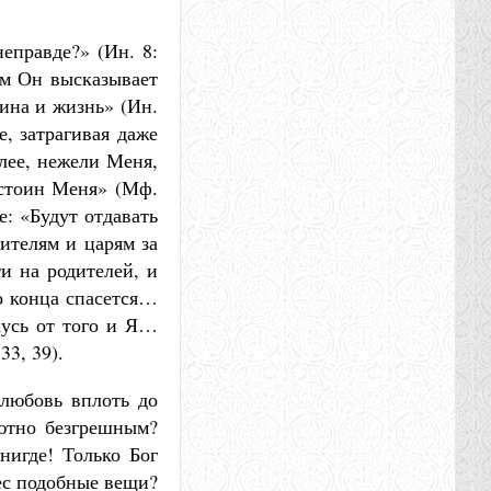
неправде?» (Ин. 8:
тем Он высказывает
тина и жизнь» (Ин.
е, затрагивая даже
лее, нежели Меня,
остоин Меня» (Мф.
е: «Будут отдавать
вителям и царям за
и на родителей, и
о конца спасется…
кусь от того и Я…
33, 39).
 любовь вплоть до
лютно безгрешным?
нигде! Только Бог
ес подобные вещи?