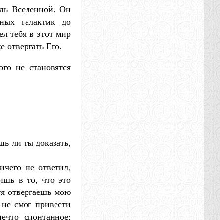
ель Вселенной. Он
ьных галактик до
л тебя в этот мир
е отвергать Его.
ого не становятся
шь ли ты доказать,
ичего не ответил,
ишь в то, что это
отя отвергаешь мою
 не смог привести
нечто спонтанное;