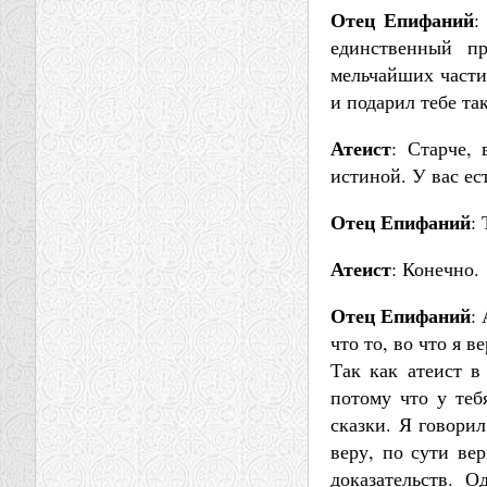
Отец Епифаний
:
единственный пр
мельчайших части
и подарил тебе та
Атеист
: Старче,
истиной. У вас ес
Отец Епифаний
:
Атеист
: Конечно.
Отец Епифаний
:
что то, во что я в
Так как атеист в
потому что у теб
сказки. Я говорил
веру, по сути ве
доказательств. О