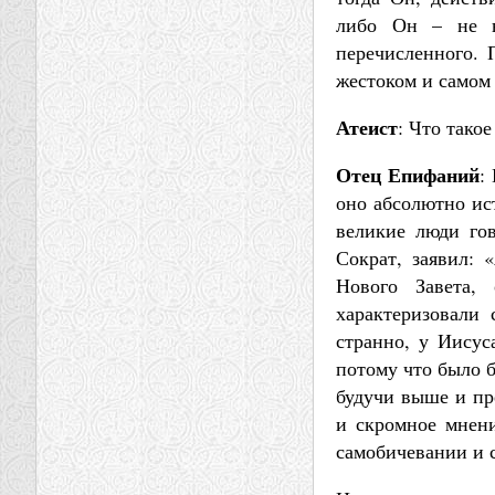
либо Он – не в
перечисленного. 
жестоком и самом 
Атеист
: Что такое
Отец Епифаний
:
оно абсолютно ист
великие люди го
Сократ, заявил: 
Нового Завета,
характеризовали 
странно, у Иисус
потому что было б
будучи выше и пр
и скромное мнен
самобичевании и 