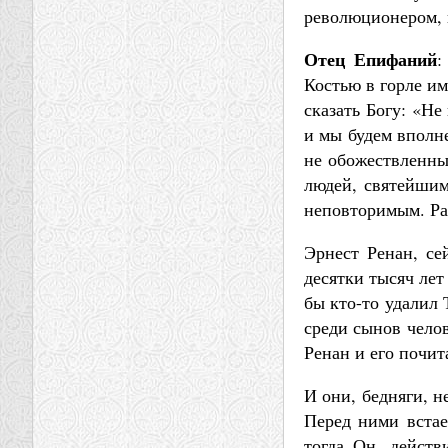
революционером, н
Отец Епифаний
:
Костью в горле им
сказать Богу: «Не
и мы будем вполн
не обожествленны
людей, святейшим
неповторимым. Раз
Эрнест Ренан, се
десятки тысяч лет
бы кто-то удалил 
среди сынов челов
Ренан и его почит
И они, бедняги, н
Перед ними встае
тогда Он, действ