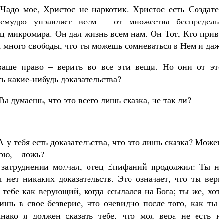
 Чадо мое, Христос не наркотик. Христос есть Создат
емудро управляет всем – от множества беспредел
ц микромира. Он дал жизнь всем нам. Он Тот, Кто приве
к много свободы, что ты можешь сомневаться в Нем и даж
 ваше право – верить во все эти вещи. Но они от эт
ть какие-нибудь доказательства?
 Ты думаешь, что это всего лишь сказка, не так ли?
 А у тебя есть доказательства, что это лишь сказка? Може
ерю, – ложь?
 затруднении молчал, отец Епифаний продолжил: Ты н
я нет никаких доказательств. Это означает, что ты вер
 тебе как верующий, когда ссылался на Бога; ты же, х
ришь в свое безверие, что очевидно после того, как ты
днако я должен сказать тебе, что моя вера не есть 