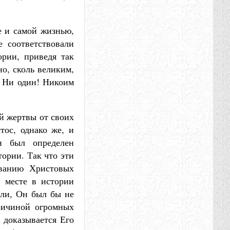
е и самой жизнью,
 соответствовали
ории, приведя так
о, сколь великим,
? Ни один! Никоим
й жертвы от своих
тос, однако же, и
н был определен
ории. Так что эти
ованию Христовых
 месте в истории
или, Он был бы не
причиной огромных
 доказывается Его