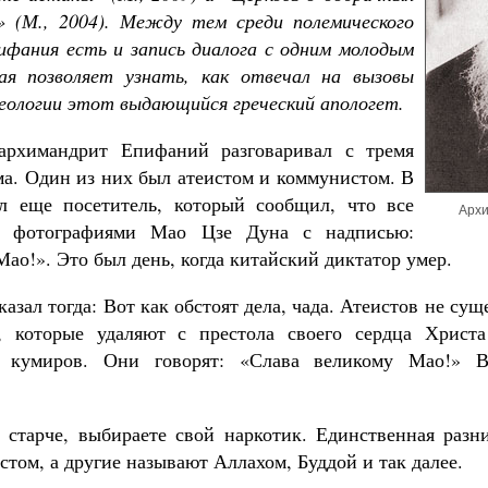
» (М., 2004). Между тем среди полемического
ифания есть и запись диалога с одним молодым
ая позволяет узнать, как отвечал на вызовы
еологии этот выдающийся греческий апологет.
рхимандрит Епифаний разговаривал с тремя
ма. Один из них был атеистом и коммунистом. В
л еще посетитель, который сообщил, что все
Арх
 фотографиями Мао Цзе Дуна с надписью:
ао!». Это был день, когда китайский диктатор умер.
казал тогда: Вот как обстоят дела, чада. Атеистов не сущ
, которые удаляют с престола своего сердца Христ
х кумиров. Они говорят: «Слава великому Мао!» В
 старче, выбираете свой наркотик. Единственная разн
стом, а другие называют Аллахом, Буддой и так далее.