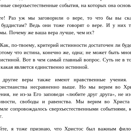
нные сверхъестественные события, на которых она основ
е! Раз уж мы заговорили о вере, то что бы вы ска
буддистам? Ведь они тоже говорят о вере. И у них 
мы. Почему же ваша вера лучше, чем их?
 Как, по-твоему, критерий истинности достаточен ли буд
тому что истина, конечно же, одна; не может быть мно
т истиной. Вот в чем самый главный вопрос. Суть не в т
, какая является единственно истинной.
 другие веры также имеют нравственные учения. 
христианства несравненно выше. Но мы верим во Хри
ния, не из-за Его заповеди «любите друг друга», не и
ивости, свободы и равенства. Мы верим во Христа
емле сопровождалось сверхъестественными событиями, 
г.
йте, я тоже признаю, что Христос был важным фил