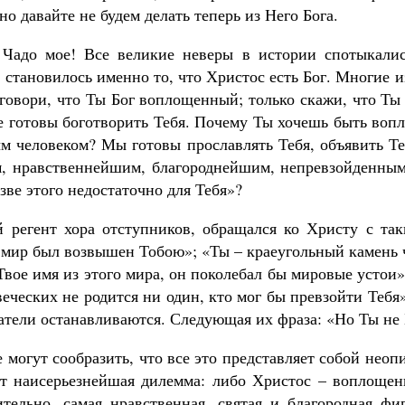
о давайте не будем делать теперь из Него Бога.
 Чадо мое! Все великие неверы в истории спотыкалис
 становилось именно то, что Христос есть Бог. Многие 
 говори, что Ты Бог воплощенный; только скажи, что Т
е готовы боготворить Тебя. Почему Ты хочешь быть воп
м человеком? Мы готовы прославлять Тебя, объявить Т
, нравственнейшим, благороднейшим, непревзойденны
ве этого недостаточно для Тебя»?
й регент хора отступников, обращался ко Христу с та
 мир был возвышен Тобою»; «Ты – краеугольный камень 
Твое имя из этого мира, он поколебал бы мировые устои»
еческих не родится ни один, кто мог бы превзойти Тебя
атели останавливаются. Следующая их фраза: «Но Ты не 
е могут сообразить, что все это представляет собой нео
т наисерьезнейшая дилемма: либо Христос – воплощен
ительно, самая нравственная, святая и благородная фиг