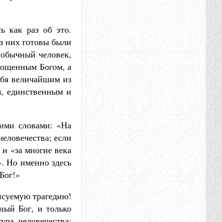
ь как раз об это.
из них готовы были
ы обычный человек,
лощенным Богом, а
ебя величайшим из
м, единственным и
кими словами: «На
человечества; если
 и «за многие века
». Но именно здесь
Бог!»
писуемую трагедию!
ный Бог, и только
ура человечества;