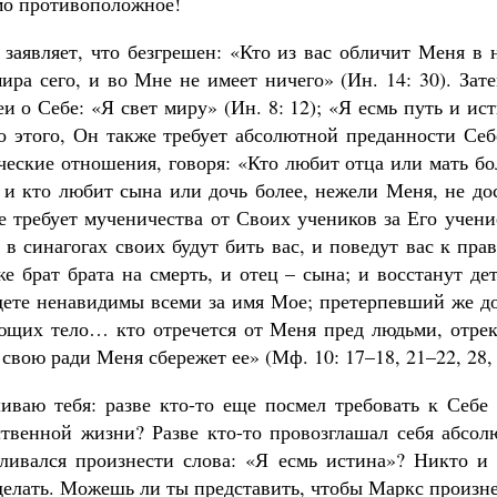
мо противоположное!
заявляет, что безгрешен: «Кто из вас обличит Меня в 
мира сего, и во Мне не имеет ничего» (Ин. 14: 30). За
и о Себе: «Я свет миру» (Ин. 8: 12); «Я есмь путь и ис
о этого, Он также требует абсолютной преданности Себ
ческие отношения, говоря: «Кто любит отца или мать бо
 и кто любит сына или дочь более, нежели Меня, не д
е требует мученичества от Своих учеников за Его учени
 в синагогах своих будут бить вас, и поведут вас к пра
 брат брата на смерть, и отец – сына; и восстанут дет
удете ненавидимы всеми за имя Мое; претерпевший же д
ющих тело… кто отречется от Меня пред людьми, отре
вою ради Меня сбережет ее» (Мф. 10: 17–18, 21–22, 28, 
иваю тебя: разве кто-то еще посмел требовать к Себе
ственной жизни? Разве кто-то провозглашал себя абсо
еливался произнести слова: «Я есмь истина»? Никто и 
сделать. Можешь ли ты представить, чтобы Маркс произн