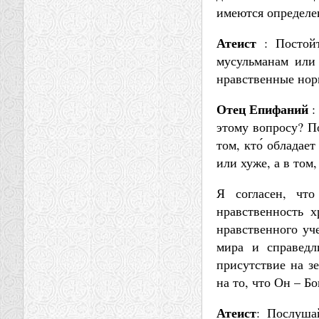
имеются определе
Атеист
: Постойт
мусульманам или 
нравственные нор
Отец Епифаний
:
этому вопросу? По
том, кто́ обладае
или хуже, а в том
Я согласен, что
нравственность 
нравственного уче
мира и справедл
присутствие на з
на то, что Он – Бо
Атеист
: Послуша