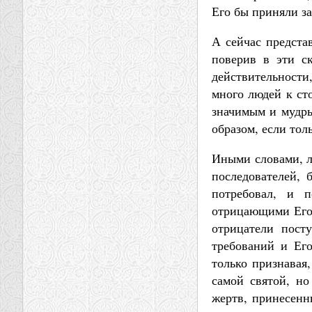
Его бы приняли за
А сейчас предста
поверив в эти с
действительности
много людей к ст
значимым и мудры
образом, если тол
Иными словами, л
последователей, 
потребовал, и 
отрицающими Его 
отрицатели пост
требований и Ег
только признавая
самой святой, но
жертв, принесенн