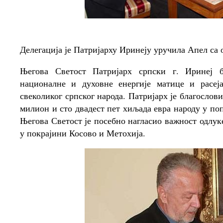
Делегација је Патријарху Иринеју уручила Апел са
Његова Светост Патријарх српски г. Иринеј 
националне и духовне енергије матице и расеја
свеколиког српског народа. Патријарх је благосло
милион и сто двадест пет хиљада евра народу у п
Његова Светост је посебно нагласио важност одлу
у покрајини Косово и Метохија.