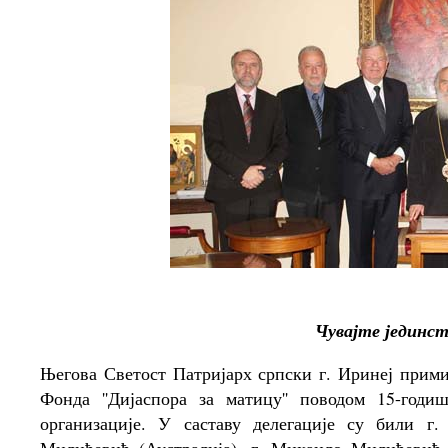
Чувајте јединств
Његова Светост Патријарх српски г. Иринеј примио
Фонда ''Дијаспора за матицу'' поводом 15-год
организације. У саставу делегације су били г