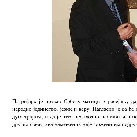
Патријарх је позвао Србе у матици и расејању да
народно јединство, језик и веру. Нагласио је да 
дуго трајати, и да је зато неопходно наставити и
других средстава намењених најугроженијим подру