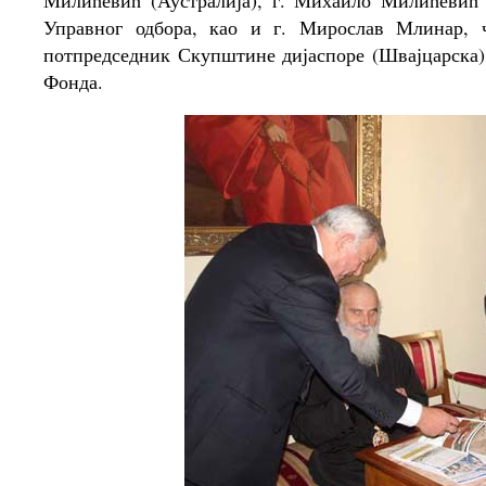
Милићевић (Аустралија), г. Михаило Милићевић 
Управног одбора, као и г. Мирослав Млинар, ч
потпредседник Скупштине дијаспоре (Швајцарска)
Фонда.