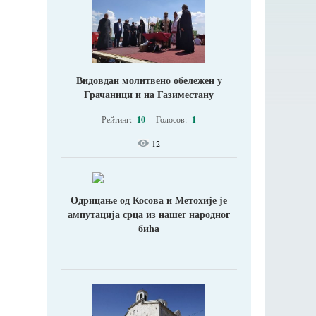
Видовдан молитвено обележен у
Грачаници и на Газиместану
Рейтинг:
10
Голосов:
1
12
Одрицање од Косова и Метохије jе
ампутација срца из нашег народног
бића