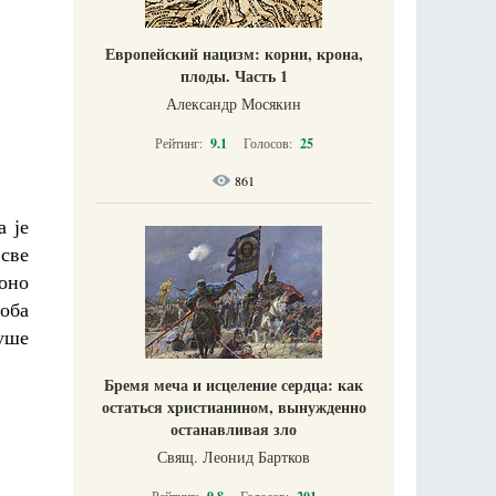
Европейский нацизм: корни, крона,
плоды. Часть 1
Александр Мосякин
Рейтинг:
9.1
Голосов:
25
861
а је
 све
 оно
оба
уше
Бремя меча и исцеление сердца: как
остаться христианином, вынужденно
останавливая зло
Свящ. Леонид Бартков
Рейтинг:
Голосов: