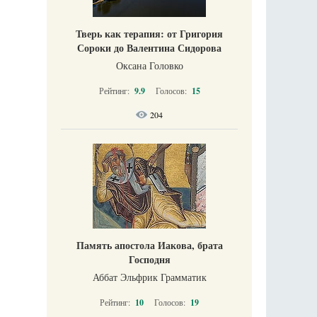
Тверь как терапия: от Григория
Сороки до Валентина Сидорова
Оксана Головко
Рейтинг:
9.9
Голосов:
15
204
Память апостола Иакова, брата
Господня
Аббат Эльфрик Грамматик
Рейтинг:
10
Голосов:
19