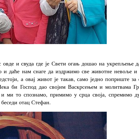
с овде и свуда где је Свети огањ дошао на укрепљење д
ао и даће нам снаге да издржимо све животне невоље и
дстоји, а овај живот је такав, само једно поприште за
Нека би Господ дао својим Васкрсењем и молитвама Гр
 и ми то спознамо, примимо у срца своја, спремимо д
у беседи отац Стефан.