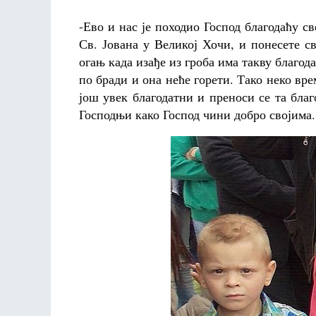
-Ево и нас је походио Господ благодаћу с
Св. Јована у Великој Хочи, и понесете с
огањ када изађе из гроба има такву благод
по бради и она неће горети. Тако неко вре
још увек благодатни и преноси се та бла
Господњи како Господ чини добро својима
.