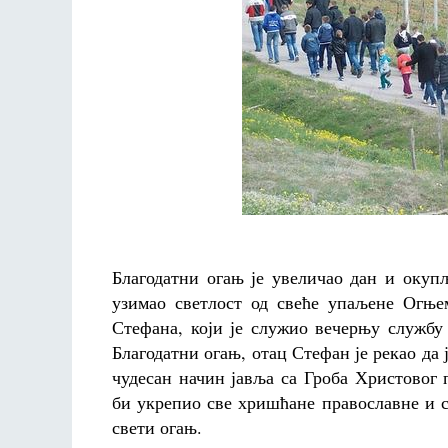
Благодатни огањ је увеличао дан и окуп
узимао светлост од свеће упаљене Огње
Стефана, који је служио вечерњу служб
Благодатни огањ, отац Стефан је рекао да 
чудесан начин јавља са Гроба Христовог 
би укрепио све хришћане православне и св
свети огањ.