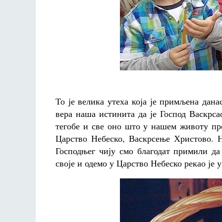
То је велика утеха која је примљена дана
вера наша истинита да је Господ Васкрс
тегобе и све оно што у нашем животу пре
Царство Небеско, Васкрсење Христово. 
Господњег чију смо благодат примили да
своје и одемо у Царство Небеско рекао је 