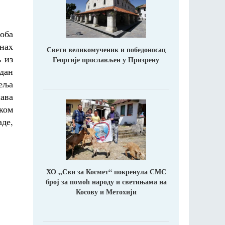
оба
нах
Свети великомученик и победоносац
њ из
Георгије прослављен у Призрену
 дан
еља
ава
ком
аде,
ХО ,,Сви за Космет“ покренула СМС
број за помоћ народу и светињама на
Косову и Метохији