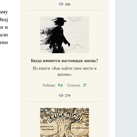
166
раму
Овај
си и
 али
теви
Когда начнется настоящая жизнь?
Из книги «Как найти свое место в
жизни​»
Рейтинг:
9.6
Голосов:
27
279