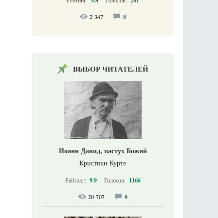
9.8
201
2 347
8
ВЫБОР ЧИТАТЕЛЕЙ
Иоанн Давид, пастух Божий
Кристиан Курте
Рейтинг:
9.9
Голосов:
1166
20 707
9