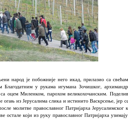
љени народ је побожније него икад, прилазио са свећа
м Благодатним у рукама игумана Зочишког, архимандр
у са оцем Миленком, парохом великохочанским. Подели
је огањ из Јерусалима слика и истинито Васкрсење, јер с
после молитве православног Патријарха Јерусалимског 
е остале који из руку православног Патријарха узимају