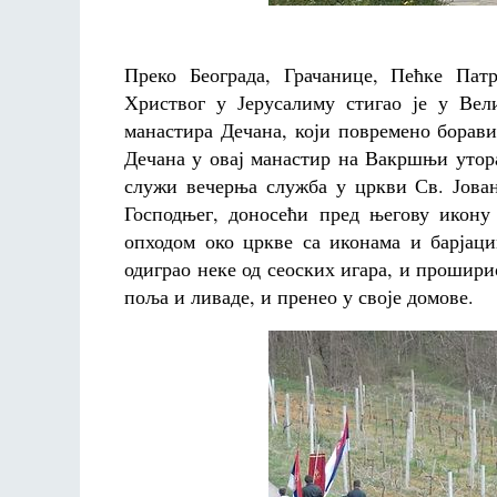
Преко Београда, Грачанице, Пећке Пат
Христвог у Јерусалиму стигао је у Ве
манастира Дечана, који повремено борави
Дечана у овај манастир на Вакршњи утора
служи вечерња служба у цркви Св. Јован
Господњег, доносећи пред његову икону
опходом око цркве са иконама и барјац
одиграо неке од сеоских игара, и прошири
поља и ливаде, и пренео у своје домове.