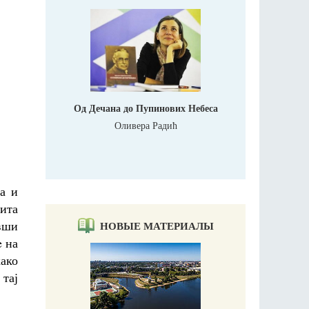
Од Дечана до Пупинових Небеса
Оливера Радић
ма и
ита
вши
НОВЫЕ МАТЕРИАЛЫ
e на
како
 тај