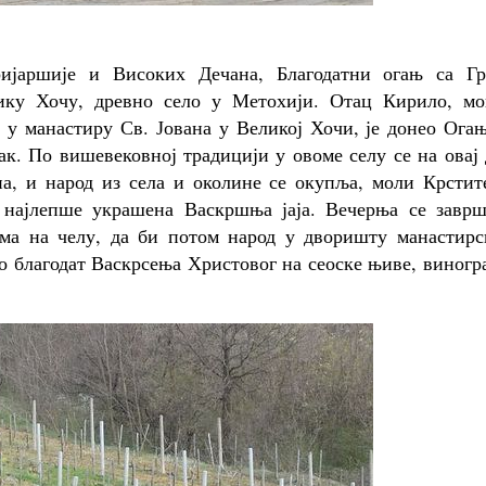
ријаршије и Високих Дечана, Благодатни огањ са Гр
лику Хочу, древно село у Метохији. Отац Кирило, мо
 у манастиру Св. Јована у Великој Хочи, је донео Ога
к. По вишевековној традицији у овоме селу се на овај
а, и народ из села и околине се окупља, моли Крстит
 најлепше украшена Васкршња јаја. Вечерња се заврш
има на челу, да би потом народ у дворишту манастирс
о благодат Васкрсења Христовог на сеоске њиве, виногр