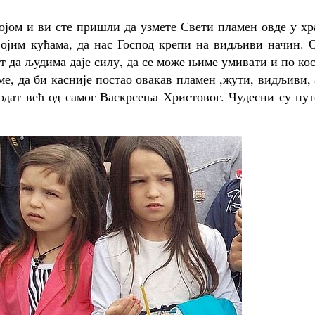
војом и ви сте пришли да узмете Свети пламен овде у х
војим кућама, да нас Господ крепи на видљиви начин. 
ат да људима даје силу, да се може њиме умивати и по ко
ме, да би касније постао овакав пламен ,жути, видљиви,
годат већ од самог Васкрсења Христовог. Чудесни су пу