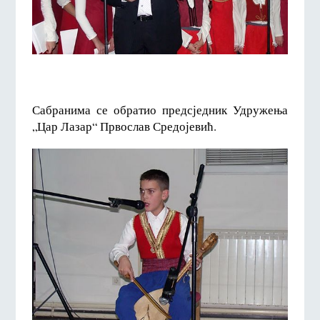
Сабранима се обратио предсједник Удружења
„Цар Лазар“ Првослав Средојевић.