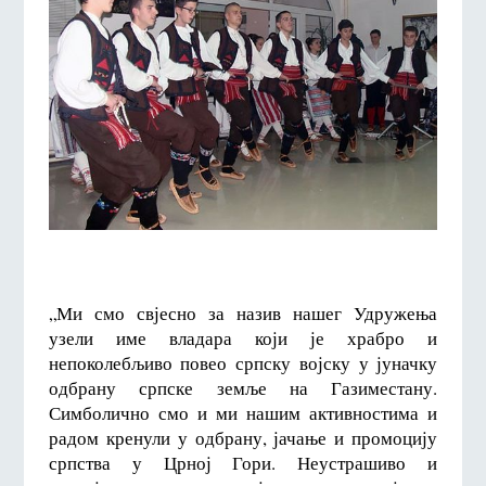
„Ми смо свјесно за назив нашег Удружења
узели име владара који је храбро и
непоколебљиво повео српску војску у јуначку
одбрану српске земље на Газиместану.
Симболично смо и ми нашим активностима и
радом кренули у одбрану, јачање и промоцију
српства у Црној Гори. Неустрашиво и