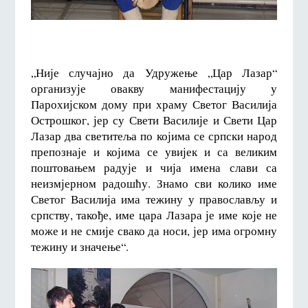
„Није случајно да Удружење „Цар Лазар“
организује овакву манифестацију у
Парохијском дому при храму Светог Василија
Острошког, јер су Свети Василије и Свети Цар
Лазар два светитеља по којима се српски народ
препознаје и којима се увијек и са великим
поштовањем радује и чија имена слави са
неизмјерном радошћу. Знамо сви колико име
Светог Василија има тежину у православљу и
српству, такође, име цара Лазара је име које не
може и не смије свако да носи, јер има огромну
тежину и значење“.