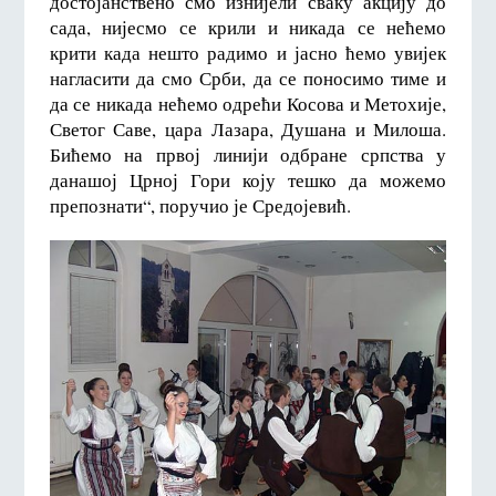
достојанствено смо изнијели сваку акцију до
сада, нијесмо се крили и никада се нећемо
крити када нешто радимо и јасно ћемо увијек
нагласити да смо Срби, да се поносимо тиме и
да се никада нећемо одрећи Косова и Метохије,
Светог Саве, цара Лазара, Душана и Милоша.
Бићемо на првој линији одбране српства у
данашој Црној Гори коју тешко да можемо
препознати“, поручио је Средојевић.