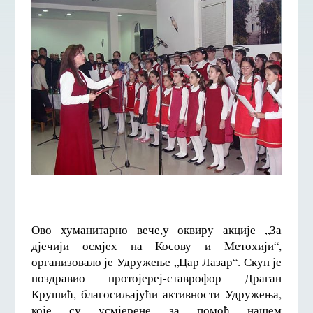
Ово хуманитарно вече,у оквиру акције „За
дјечији осмјех на Косову и Метохији“,
организовало је Удружење „Цар Лазар“. Скуп је
поздравио протојереј-ставрофор Драган
Крушић, благосиљајући активности Удружења,
које су усмјерене за помоћ нашем