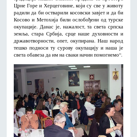
Црне Горе и Херцеговине, који су све у животу
радили да би остварили косовски завјет и да би
Косово и Метохија били ослобођени од турске
окупације. Данас је, нажалост, та света српска
земља, стара Србија, срце наше духовности и
државотворности, опет, окупирана. Наш народ
тешко подноси ту сурову окупацију и наша је
света обавеза да им на сваки начин помогнемо“.