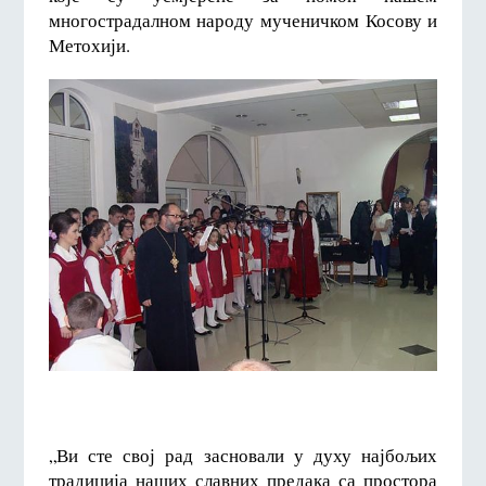
многострадалном народу мученичком Косову и
Метохији.
„Ви сте свој рад засновали у духу најбољих
традиција наших славних предака са простора