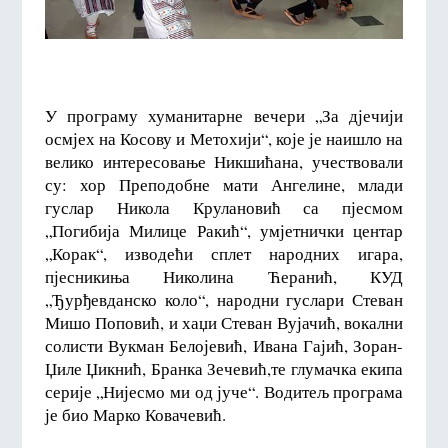
У програму хуманитарне вечери „За дјечији
осмјех на Косову и Метохији“, које је наишло на
велико интересовање Никшићана, учествовали
су: хор Преподобне мати Ангелине, млади
гуслар Никола Крулановић са пјесмом
„Погибија Милице Ракић“, умјетнички центар
„Корак“, изводећи сплет народних игара,
пјесникиња Николина Ћеранић, КУД
„Ђурђевданско коло“, народни гуслари Стеван
Мишо Поповић, и хаџи Стеван Вујачић, вокални
солисти Вукман Белојевић, Ивана Гајић, Зоран-
Џиле Џикнић, Бранка Зечевић,те глумачка екипа
серије „Нијесмо ми од јуче“. Водитељ програма
је био Марко Ковачевић.