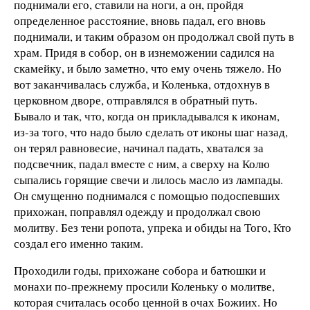
поднимали его, ставили на ноги, а он, пройдя
определенное расстояние, вновь падал, его вновь
поднимали, и таким образом он продолжал свой путь в
храм. Придя в собор, он в изнеможении садился на
скамейку, и было заметно, что ему очень тяжело. Но
вот заканчивалась служба, и Коленька, отдохнув в
церковном дворе, отправлялся в обратный путь.
Бывало и так, что, когда он прикладывался к иконам,
из-за того, что надо было сделать от иконы шаг назад,
он терял равновесие, начинал падать, хватался за
подсвечник, падал вместе с ним, а сверху на Колю
сыпались горящие свечи и лилось масло из лампады.
Он смущенно поднимался с помощью подоспевших
прихожан, поправлял одежду и продолжал свою
молитву. Без тени ропота, упрека и обиды на Того, Кто
создал его именно таким.
Проходили годы, прихожане собора и батюшки и
монахи по-прежнему просили Коленьку о молитве,
которая считалась особо ценной в очах Божиих. Но