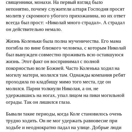
священники, монахи. На первый взгляд было
непонятно, почему служители алтаря Господня просят
молитв у скромного убогого прихожанина, но их ответ
всегда был прост: «Николай много страдал». А страдал
он действительно немало.
Жизнь Коленьки была полна мученичества. Его мама
погибла по вине близкого человека, с которым Николай
был вынужден совместно проживать всю оставшуюся
жизнь. Этот факт он воспринимал с полной
покорностью воле Божией. Часто Коленька ходил на
могилу матери, молился там. Однажды компания ребят
проходила по кладбищу мимо того места, где он
молился. Парни толкнули Николая, а он, не
удержавшись на ногах, упал лицом на пики могильной
ограды. Так он лишился глаза.
Бывали такие периоды, когда Коле становилось очень
трудно ходить. Он не мог удержать равновесие при
ходьбе и неоднократно падал на улице. Добрые люди