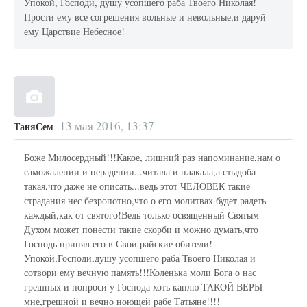
Упокой, Господи, душу усопшего раба Твоего Николая!
Прости ему все согрешения вольные и невольные,и даруй
ему Царствие Небесное!
13 мая 2016, 13:37
ТаняСем
Боже Милосердный!!!Какое, лишний раз напоминание,нам о
саможалении и нерадении...читала и плакала,а стыдоба
такая,что даже не описать...ведь этот ЧЕЛОВЕК такие
страдания нес безропотно,что о его молитвах будет радеть
каждый,как от святого!Ведь только освященный Святым
Духом может понести такие скорби и можно думать,что
Господь принял его в Свои райские обители!
Упокой,Господи,душу усопшего раба Твоего Николая и
сотвори ему вечную память!!!Коленька моли Бога о нас
грешных и попроси у Господа хоть каплю ТАКОЙ ВЕРЫ
мне,грешной и вечно ноющей рабе Татьяне!!!!