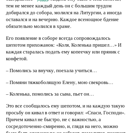
тем не менее каждый день он с большим трудом
добирался до собора, молился на Литургии, а иногда
оставался и на вечерню. Каждое всенощное бдение
обязательно молился в храме.
Его появление в соборе всегда сопровождалось
шепотом прихожанок: «Коля, Коленька пришел…» И
каждая старалась подать ему копеечку или пряник с
конфетой.
– Помолись за внучку, поехала учиться…
– Помяни тяжкоболящую Елену, мою свекровь…
– Коленька, помолись за сына, пьет он…
Это все сообщалось ему шепотом, и на каждую такую
просьбу он кивал в ответ и говорил: «Спаси, Господи».
Причем кивал не быстро, не с важностью, а
сосредоточенно-смиренно, и, глядя на него, можно
было быть уверенным: не забудет, помолится, помянет