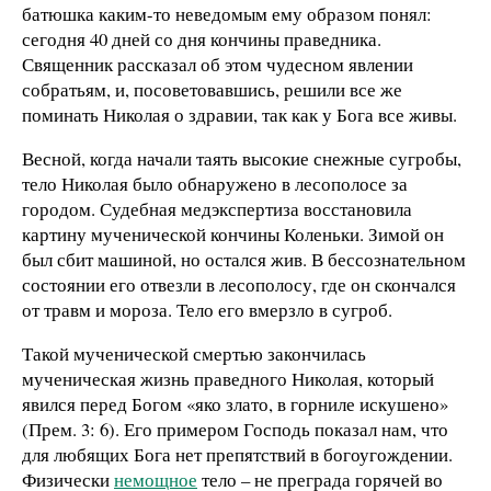
батюшка каким-то неведомым ему образом понял:
сегодня 40 дней со дня кончины праведника.
Священник рассказал об этом чудесном явлении
собратьям, и, посоветовавшись, решили все же
поминать Николая о здравии, так как у Бога все живы.
Весной, когда начали таять высокие снежные сугробы,
тело Николая было обнаружено в лесополосе за
городом. Судебная медэкспертиза восстановила
картину мученической кончины Коленьки. Зимой он
был сбит машиной, но остался жив. В бессознательном
состоянии его отвезли в лесополосу, где он скончался
от травм и мороза. Тело его вмерзло в сугроб.
Такой мученической смертью закончилась
мученическая жизнь праведного Николая, который
явился перед Богом «яко злато, в горниле искушено»
(Прем. 3: 6). Его примером Господь показал нам, что
для любящих Бога нет препятствий в богоугождении.
Физически
немощное
тело – не преграда горячей во