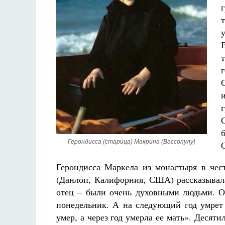
Разлуки не будет
Фредерика де Грааф
Герондисса (старица) Макрина (Вассопулу)
Герондисса Маркела из монастыря в че
(Данлоп, Калифорния, США) рассказывала
отец – были очень духовными людьми. Од
понедельник. А на следующий год умрет 
умер, а через год умерла ее мать». Десят