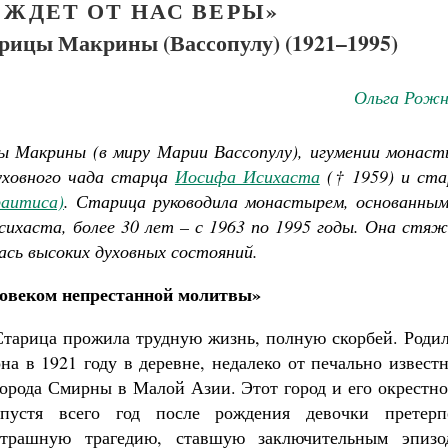
 ЖДЕТ ОТ НАС ВЕРЫ»
рицы Макрины (Вассопулу) (1921–1995)
Ольга Рожн
ы Макрины (в миру Марии Вассопулу), игумении монаст
уховного чада старца
Иосифа Исихаста
(† 1959) и ста
раитиса)
. Старица руководила монастырем, основанным
сихаста, более 30 лет – с 1963 по 1995 годы. Она стя
ась высоких духовных состояний.
овеком непрестанной молитвы»
Старица прожила трудную жизнь, полную скорбей. Родил
она в 1921 году в деревне, недалеко от печально извест
города Смирны в Малой Азии. Этот город и его окрестн
спустя всего год после рождения девочки претерп
страшную трагедию, ставшую заключительным эпизо