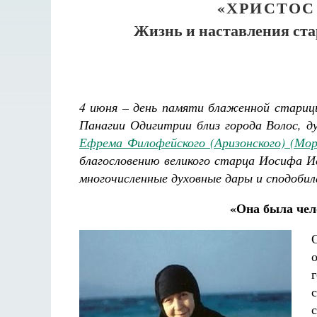
«ХРИСТОС
Жизнь и наставления ста
4 июня – день памяти блаженной стариц
Панагии Одигитрии близ города Волос, д
Ефрема Филофейского (Аризонского) (Мо
благословению великого старца Иосифа И
многочисленные духовные дары и сподобил
«Она была чел