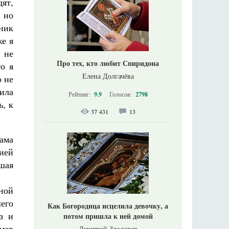
ят,
 но
вник
же я
 не
Про тех, кто любит Спиридона
то я
Елена Долгачёва
о не
ила
Рейтинг:
9.9
Голосов:
2798
ь, к
37 431
13
ама
ией
шая
ной
шего
Как Богородица исцелила девочку, а
з и
потом пришла к ней домой
мер
Дмитрий Злодорев