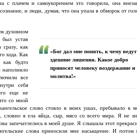
на с плачем и самоукорением это говорила, она внеза
ознание, и люди, думая, что она упала в обморок от гол
ем духовном
 был устав
 сразу, как
«Бог дал мне понять, к чему ведут
го хода. Как
здешние лишения. Какое добро
 как будто
приносят человеку воздержание и
и наполнило
молитва!»
ключили все
нутри себя
его еще не
что со мной
евангельское слово стояло в моих ушах, пребывало в м
 словно я ела яйца, сыр, мясо со всего мира. Я не зн
лова запечатлелись в моей душе. Я слышала этот прекра
ангельские слова приносили мне насыщение. И потом 