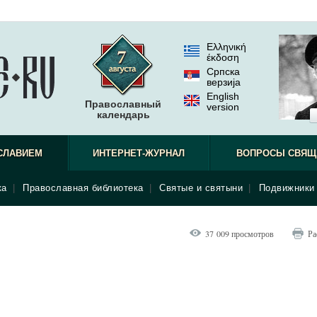
Ελληνική
έκδοση
Српска
верзиjа
English
Православный
version
календарь
СЛАВИЕМ
ИНТЕРНЕТ-ЖУРНАЛ
ВОПРОСЫ СВЯЩ
ка
|
Православная библиотека
|
Святые и святыни
|
Подвижники 
37 009 просмотров
Ра