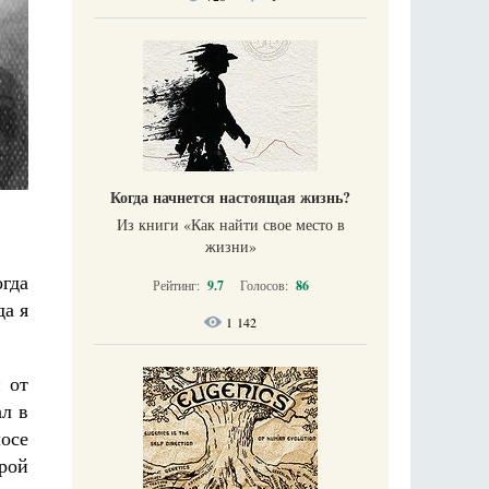
Когда начнется настоящая жизнь?
Из книги «Как найти свое место в
жизни​»
гда
Рейтинг:
9.7
Голосов:
86
да я
1 142
 от
ал в
лосе
орой