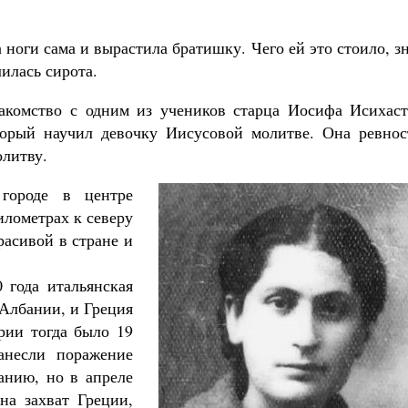
 ноги сама и вырастила братишку. Чего ей это стоило, з
илась сирота.
акомство с одним из учеников старца Иосифа Исихаст
торый научил девочку Иисусовой молитве. Она ревнос
олитву.
ороде в центре
илометрах к северу
расивой в стране и
 года итальянская
 Албании, и Греция
рии тогда было 19
анесли поражение
анию, но в апреле
на захват Греции,