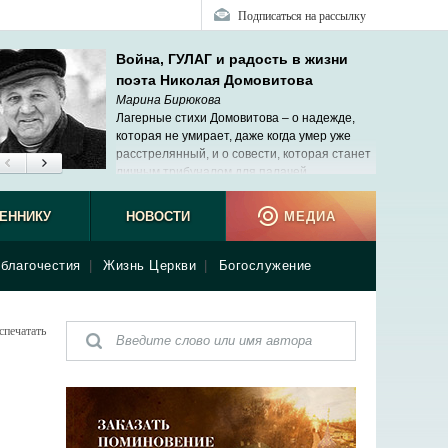
Подписаться на рассылку
Война, ГУЛАГ и радость в жизни
поэта Николая Домовитова
Марина Бирюкова
Лагерные стихи Домовитова – о надежде,
которая не умирает, даже когда умер уже
расстрелянный, и о совести, которая станет
личным трибуналом для палачей.
ЕННИКУ
НОВОСТИ
МЕДИА
благочестия
|
Жизнь Церкви
|
Богослужение
спечатать