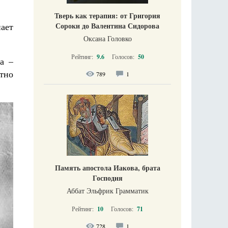
Тверь как терапия: от Григория
Сороки до Валентина Сидорова
нает
Оксана Головко
Рейтинг:
9.6
Голосов:
50
а –
тно
789
1
Память апостола Иакова, брата
Господня
Аббат Эльфрик Грамматик
Рейтинг:
10
Голосов:
71
728
1