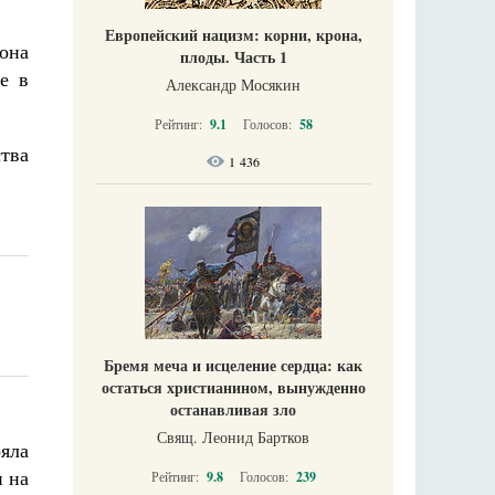
Европейский нацизм: корни, крона,
она
плоды. Часть 1
е в
Александр Мосякин
Рейтинг:
9.1
Голосов:
58
ства
1 436
Бремя меча и исцеление сердца: как
остаться христианином, вынужденно
останавливая зло
Свящ. Леонид Бартков
ояла
и на
Рейтинг:
9.8
Голосов:
239