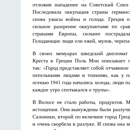
отложив нападение на Советский Союз 
Последовала оккупация страны герман
снова ужасы войны и голода. Греция п
сильное разорение оккупантами по сра
странами Европы, сильнее пострадал
Голодающие люди ели ежей, мулов, черепа
В своих мемуарах шведский дипломат
Креста в Греции Поль Мон описывает г
так: «Город представляет собой отчаянно
пепельными лицами и тонкими, как у па
осенью 1941 года начались холода, люди п
каждое утро спотыкался о трупы».
В Волосе не стало работы, продуктов. М
истощения. Они вынуждены были разлучить
Салоники, второй по величине город Грец
и очень скорбела в разлуке. И снова она 