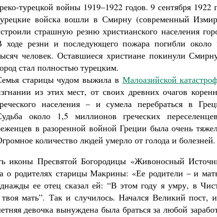
греко-турецкой войны 1919–1922 годов. 9 сентября 1922 
турецкие войска вошли в Смирну (современный Измир
устроили страшную резню христианского населения горо
В ходе резни и последующего пожара погибли около 
тысяч человек. Оставшиеся христиане покинули Смирну
Великомученик Георгий Победоносец. Н
город стал полностью турецким.
святого
Семья старицы чудом выжила в
Малоазийской катастро
Роман Котов
Как найти своё место в жизни
изгнании из этих мест, от своих древних очагов корен
Кирилл Мурышев
греческого населения – и сумела перебраться в Грец
Судьба около 1,5 миллионов греческих переселенце
беженцев в разоренной войной Греции была очень тяжел
Огромное количество людей умерло от голода и болезней.
сть иконы Пресвятой Богородицы «Живоносный Источн
 о родителях старицы Макрины: «Ее родители – и мать
нажды ее отец сказал ей: “В этом году я умру, в Чис
твоя мать”. Так и случилось. Начался Великий пост, и
илетняя девочка вынуждена была браться за любой зарабо