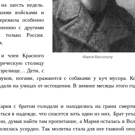
на шесть недель.
скими войсками и
ережила особенно
внению с другими
а только Россия.
х.
 и член Красного
Мария Вассопулу
реческую столицу
е зрелище… Дети, с
уков, ногами, сражаются с собаками у куч мусора. Ко
адали на улицах от истощения. В зимние месяцы этого го
ария с братом голодали и находились на грани смерти
ся в надежде, что спасется хоть один из них. Брат уех
ии, думая найти там пропитание, а Мария осталась в Во
молилась усердно. Так молитва стала для нее главной оп