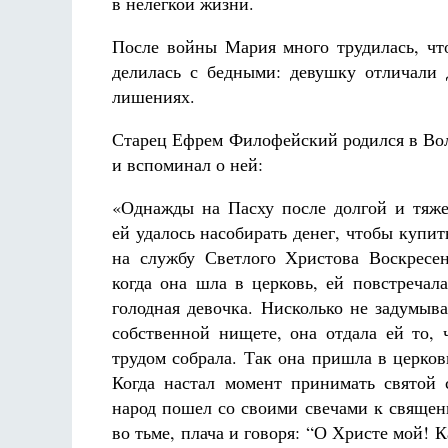
в нелегкой жизни.
После войны Мария много трудилась, чт
делилась с бедными: девушку отличали 
лишениях.
Старец Ефрем Филофейский родился в Воло
и вспоминал о ней:
«Однажды на Пасху после долгой и тяж
ей удалось насобирать денег, чтобы купит
на службу Светлого Христова Воскресе
когда она шла в церковь, ей повстречал
голодная девочка. Нисколько не задумыва
собственной нищете, она отдала ей то, 
трудом собрала. Так она пришла в церковь
Когда настал момент принимать святой 
народ пошел со своими свечами к священн
во тьме, плача и говоря: “О Христе мой! К