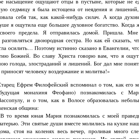
кое насыщение ощущают отцы в пустыне, которые не ед
ную седмицу я была истощена от неядения и лишений,
овала себя так, как какой-нибудь силач. А когда духо
душе я ощутила еще большее духовное богатство. Когда 
 своего предела. Я отправилась домой. Пришла. Мне
 разговляться двоюродная сестра. Но как ей сказать, ч
гла осилить… Поэтому истинно сказано в Евангелии, чт
тию Божией. Во славу Христа говорю вам, что я ощут
ою голода, злостраданий и лишений. Бог дал мне понят
 приносят человеку воздержание и молитва!»
Старец Ефрем Филофейский вспоминал о том, как его м
(будущая монахиня Феофано) познакомилась с Мар
Вассопулу, и о том, как в Волосе образовалась неболь
женская община:
«В то время юная Мария познакомилась с моей правед
матерью. Эти святые души вместе молились на кухне на
дома, стоя на коленях весь вечер, проливая много сле
совершая множество земных поклонов. Их святой при