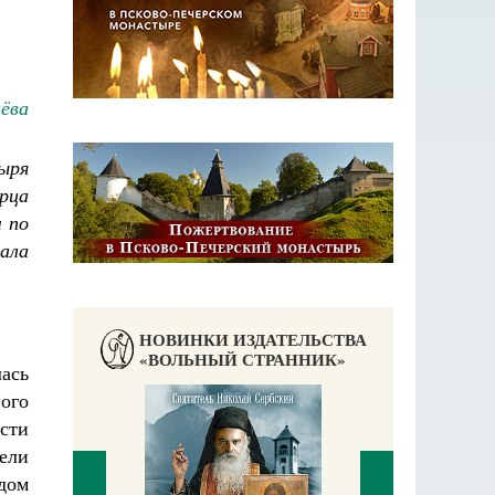
ёва
ыря
рца
 по
жала
НОВИНКИ ИЗДАТЕЛЬСТВА
«ВОЛЬНЫЙ СТРАННИК»
ась
ного
ости
ели
дом