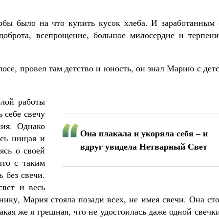
обы было на что купить кусок хлеба. И заработанным 
доброта, всепрощение, большое милосердие и терпени
се, провел там детство и юность, он знал Марию с дет
елой работы
ь себе свечу
ния. Однако
Она плакала и укоряла себя – и
ась нищая и
вдруг увидела Нетварный Свет
ясь о своей
что с таким
 без свечи.
свет и весь
ику, Мария стояла позади всех, не имея свечи. Она ст
акая же я грешная, что не удостоилась даже одной свечк