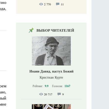
пно
2 770
11
ода,
ВЫБОР ЧИТАТЕЛЕЙ
Иоанн Давид, пастух Божий
Кристиан Курте
оем
Рейтинг:
9.9
Голосов:
1167
аю,
20 717
9
сный
мне