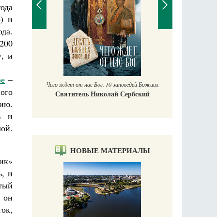
года
) и
да.
200
П
, и
Е
аучись у
фе
–
Чего ждет от нас Бог. 10 заповедей Божиих
ного
Святитель Николай Сербский
ию.
в и
ой.
НОВЫЕ МАТЕРИАЛЫ
ик»
, и
тый
 он
ток,