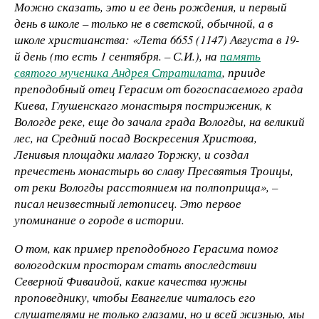
Можно сказать, это и ее день рождения, и первый
день в школе – только не в светской, обычной, а в
школе христианства: «Лета 6655 (1147) Августа в 19-
й день (то есть 1 сентября. – С.И.), на
память
святого мученика Андрея Стратилата
, прииде
преподобный отец Герасим от богоспасаемого града
Киева, Глушенскаго монастыря постриженик, к
Вологде реке, еще до зачала града Вологды, на великий
лес, на Средний посад Воскресения Христова,
Ленивыя площадки малаго Торжку, и создал
пречестень монастырь во славу Пресвятыя Троицы,
от реки Вологды расстоянием на полпоприща», –
писал неизвестный летописец. Это первое
упоминание о городе в истории.
О том, как пример преподобного Герасима помог
вологодским просторам стать впоследствии
Северной Фиваидой, какие качества нужны
проповеднику, чтобы Евангелие читалось его
слушателями не только глазами, но и всей жизнью, мы