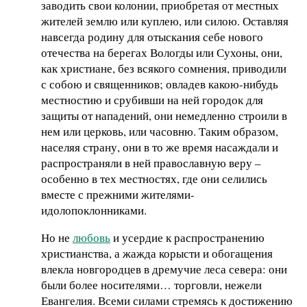
заводить свои колонии, приобретая от местных
жителей землю или куплею, или силою. Оставляя
навсегда родину для отыскания себе нового
отечества на берегах Вологды или Сухоны, они,
как христиане, без всякого сомнения, приводили
с собою и священников; овладев какою-нибудь
местностию и срубивши на ней городок для
защиты от нападений, они немедленно строили в
нем или церковь, или часовню. Таким образом,
населяя страну, они в то же время насаждали и
распространяли в ней православную веру –
особенно в тех местностях, где они селились
вместе с прежними жителями-
идолопоклонниками.
Но не
любовь
и усердие к распространению
христианства, а жажда корысти и обогащения
влекла новгородцев в дремучие леса севера: они
были более носителями… торговли, нежели
Евангелия. Всеми силами стремясь к достижению