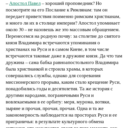
–
Апостол Павел
– хороший проповедник? Но
посмотрите на его Послание к Римлянам: там он
передает приветствия поименно римским христианам,
и много ли их в столице империи? Апостол упоминает
около 30 – не назовешь же это массовым обращением.
Перенесемся на родную почву: за столетие до святого
князя Владимира встречаются упоминания о
христианах на Руси и в самом Киеве, в том числе
встречаются таковые даже в дружине князя. Да что там
дружина – сама бабка равноапостольного Владимира
была христианкой и строила храмы, в которых
совершались службы, однако для созревания
миссионерского прорыва, каким стало крещение Руси,
понадобились годы и десятилетия. Та же история с
другими народами, пограничными Руси и
вовлекаемыми в ее орбиту: меря, мурома, вотяки,
зыряне и прочая, прочая, прочая. Одна и та же
закономерность наблюдается на просторах Руси и ее
приграничья: в результате культурного обмена
ситуация, что называется, зреет до того момента, как