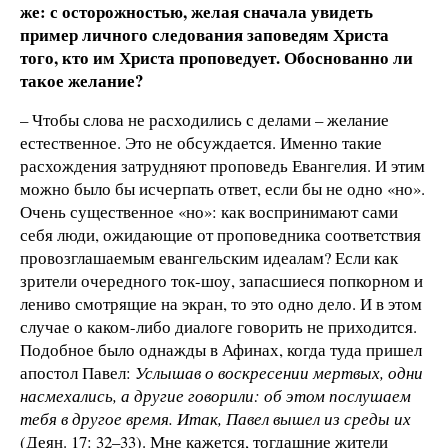
же: с осторожностью, желая сначала увидеть
пример личного следования заповедям Христа
того, кто им Христа проповедует. Обоснованно ли
такое желание?
– Чтобы слова не расходились с делами – желание
естественное. Это не обсуждается. Именно такие
расхождения затрудняют проповедь Евангелия. И этим
можно было бы исчерпать ответ, если бы не одно «но».
Очень существенное «но»: как воспринимают сами
себя люди, ожидающие от проповедника соответствия
провозглашаемым евангельским идеалам? Если как
зрители очередного ток-шоу, запасшиеся попкорном и
лениво смотрящие на экран, то это одно дело. И в этом
случае о каком-либо диалоге говорить не приходится.
Подобное было однажды в Афинах, когда туда пришел
апостол Павел:
Услышав о воскресении мертвых, одни
насмехались, а другие говорили: об этом послушаем
тебя в другое время. Итак, Павел вышел из среды их
(Деян. 17: 32–33). Мне кажется, тогдашние жители