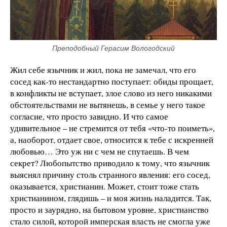
Преподобный Герасим Вологодский
Жил себе язычник и жил, пока не замечал, что его
сосед как-то нестандартно поступает: обиды прощает,
в конфликты не вступает, злое слово из него никакими
обстоятельствами не вытянешь, в семье у него такое
согласие, что просто завидно. И что самое
удивительное – не стремится от тебя «что-то поиметь»,
а, наоборот, отдает свое, относится к тебе с искренней
любовью… Это уж ни с чем не спутаешь. В чем
секрет? Любопытство приводило к тому, что язычник
выяснял причину столь странного явления: его сосед,
оказывается, христианин. Может, стоит тоже стать
христианином, глядишь – и моя жизнь наладится. Так,
просто и заурядно, на бытовом уровне, христианство
стало силой, которой имперская власть не смогла уже