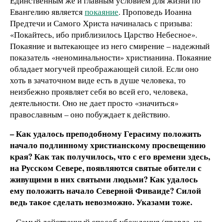
Единственным же и главным условием для жизни по
Евангелию является
покаяние
. Проповедь Иоанна
Предтечи и Самого Христа начиналась с призыва:
«Покайтесь, ибо приблизилось Царство Небесное».
Покаяние и вытекающее из него смирение – надежный
показатель «неноминальности» христианина. Покаяние
обладает могучей преображающей силой. Если оно
хоть в зачаточном виде есть в душе человека, то
неизбежно проявляет себя во всей его, человека,
деятельности. Оно не дает просто «значиться»
православным – оно побуждает к действию.
– Как удалось преподобному Герасиму положить
начало подлинному христианскому просвещению
края? Как так получилось, что с его времени здесь,
на Русском Севере, появляются святые обители с
живущими в них святыми людьми? Как удалось
ему положить начало Северной Фиваиде? Силой
ведь такое сделать невозможно. Указами тоже.
– Самый действенный способ убеждения (правда, не