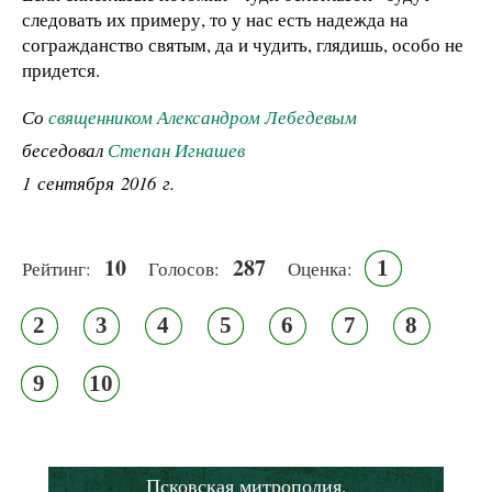
следовать их примеру, то у нас есть надежда на
согражданство святым, да и чудить, глядишь, особо не
придется.
Со
священником Александром Лебедевым
беседовал
Степан Игнашев
1 сентября 2016 г.
10
287
1
Рейтинг:
Голосов:
Оценка:
2
3
4
5
6
7
8
9
10
Псковская митрополия,