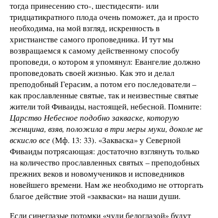
тогда принесению сто-, шестидесяти- или
тридцатикратного плода очень поможет, да и просто
необходима, на мой взгляд, искренность в
христианстве самого проповедника. И тут мы
возвращаемся к самому действенному способу
проповеди, о котором я упомянул: Евангелие должно
проповедовать своей жизнью. Как это и делал
преподобный Герасим, а потом его последователи –
как прославленные святые, так и неизвестные святые
жители той Фиваиды, настоящей, небесной. Помните:
Царство Небесное подобно закваске, которую
женщина, взяв, положила в три меры муки, доколе не
вскисло все
(Мф. 13: 33). «Закваска» у Северной
Фиваиды потрясающая: достаточно взглянуть только
на количество прославленных святых – преподобных
прежних веков и новомучеников и исповедников
новейшего времени. Нам же необходимо не отторгать
благое действие этой «закваски» на наши души.
Если синеглазые потомки «чуди белоглазой» будут