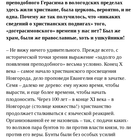
преподобного Герасима в вологодских пределах
здесь жили христиане, была церковь, вероятно, и не
одна. Почему же так получилось, что «никаких
сведений о христианских подвигах» того,
«догерасимовского» времени у нас нет? Был же
храм, были же православные, хоть и ушкуйники!
– Не вижу ничего удивительного. Прежде всего, с
исторической точки зрения выражение «задолго до
появления преподобного» весьма условно. Конец Х
века – самое начало христианского просвещения
Новгорода, дело проповеди Евангелия еще в зачатке.
Семя – далеко не дерево: ему нужно время, чтобы
вырасти, и еще более времени, чтобы начать
плодоносить. Через 100 лет – в конце XI века – в
Новгороде (столице княжества!) христианство
продолжает сталкиваться с языческой реакцией.
Организованной ее не назовешь – так, с подачи каких-
то волхвов пара бунтов то ли против власти князя, то ли
против его веры. Бунты были без особых усилий