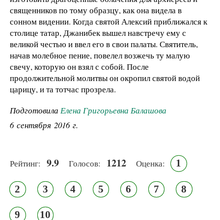
священников по тому образцу, как она видела в
сонном видении. Когда святой Алексий приближался к
столице татар, Джанибек вышел навстречу ему с
великой честью и ввел его в свои палаты. Святитель,
начав молебное пение, повелел возжечь ту малую
свечу, которую он взял с собой. После
продолжительной молитвы он окропил святой водой
царицу, и та тотчас прозрела.
Подготовила
Елена Григорьевна Балашова
6 сентября 2016 г.
9.9
1212
1
Рейтинг:
Голосов:
Оценка:
2
3
4
5
6
7
8
9
10