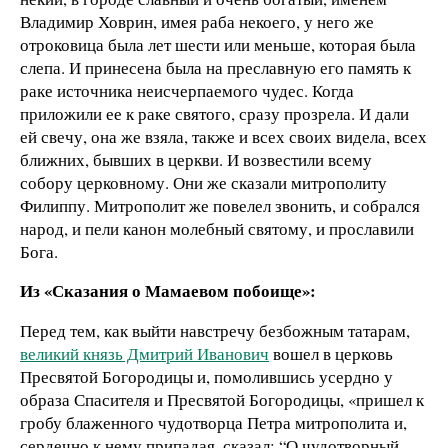
Владимир Ховрин, имея раба некоего, у него же
отроковица была лет шести или меньше, которая была
слепа. И принесена была на преславную его память к
раке источника неисчерпаемого чудес. Когда
приложили ее к раке святого, сразу прозрела. И дали
ей свечу, она же взяла, также и всех своих видела, всех
ближних, бывших в церкви. И возвестили всему
собору церковному. Они же сказали митрополиту
Филиппу. Митрополит же повелел звонить, и собрался
народ, и пели канон молебный святому, и прославили
Бога.
Из «Сказания о Мамаевом побоище»:
Перед тем, как выйти навстречу безбожным татарам,
великий князь Дмитрий Иванович
вошел в церковь
Пресвятой Богородицы и, помолившись усердно у
образа Спасителя и Пресвятой Богородицы, «пришел к
гробу блаженного чудотворца Петра митрополита и,
сердечно к нему припадая, сказал: “О чудотворный