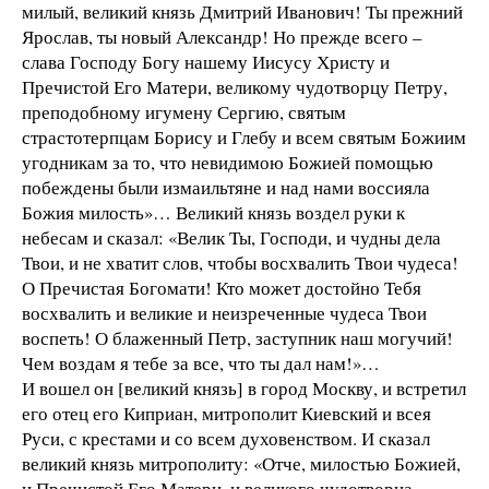
милый, великий князь Дмитрий Иванович! Ты прежний
Ярослав, ты новый Александр! Но прежде всего –
слава Господу Богу нашему Иисусу Христу и
Пречистой Его Матери, великому чудотворцу Петру,
преподобному игумену Сергию, святым
страстотерпцам Борису и Глебу и всем святым Божиим
угодникам за то, что невидимою Божией помощью
побеждены были измаильтяне и над нами воссияла
Божия милость»… Великий князь воздел руки к
небесам и сказал: «Велик Ты, Господи, и чудны дела
Твои, и не хватит слов, чтобы восхвалить Твои чудеса!
О Пречистая Богомати! Кто может достойно Тебя
восхвалить и великие и неизреченные чудеса Твои
воспеть! О блаженный Петр, заступник наш могучий!
Чем воздам я тебе за все, что ты дал нам!»…
И вошел он [великий князь] в город Москву, и встретил
его отец его Киприан, митрополит Киевский и всея
Руси, с крестами и со всем духовенством. И сказал
великий князь митрополиту: «Отче, милостью Божией,
и Пречистой Его Матери, и великого чудотворца