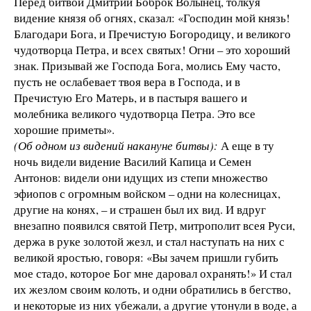
Перед битвой Дмитрий Боброк Волынец, толкуя
видение князя об огнях, сказал: «Господин мой князь!
Благодари Бога, и Пречистую Богородицу, и великого
чудотворца Петра, и всех святых! Огни – это хороший
знак. Призывай же Господа Бога, молись Ему часто,
пусть не ослабевает твоя вера в Господа, и в
Пречистую Его Матерь, и в пастыря вашего и
молебника великого чудотворца Петра. Это все
хорошие приметы».
(Об одном из видений накануне битвы):
А еще в ту
ночь видели видение Василий Капица и Семен
Антонов: видели они идущих из степи множество
эфиопов с огромным войском – одни на колесницах,
другие на конях, – и страшен был их вид. И вдруг
внезапно появился святой Петр, митрополит всея Руси,
держа в руке золотой жезл, и стал наступать на них с
великой яростью, говоря: «Вы зачем пришли губить
мое стадо, которое Бог мне даровал охранять!» И стал
их жезлом своим колоть, и одни обратились в бегство,
и некоторые из них убежали, а другие утонули в воде, а