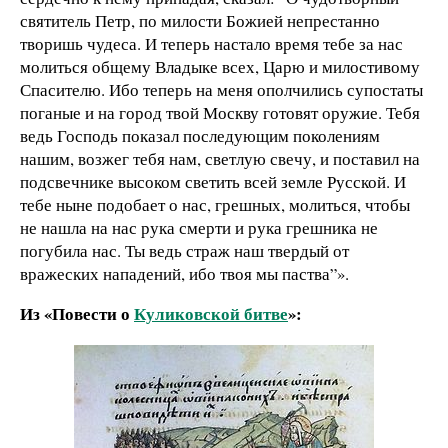
святитель Петр, по милости Божией непрестанно
творишь чудеса. И теперь настало время тебе за нас
молиться общему Владыке всех, Царю и милостивому
Спасителю. Ибо теперь на меня ополчились супостаты
поганые и на город твой Москву готовят оружие. Тебя
ведь Господь показал последующим поколениям
нашим, возжег тебя нам, светлую свечу, и поставил на
подсвечнике высоком светить всей земле Русской. И
тебе ныне подобает о нас, грешных, молиться, чтобы
не нашла на нас рука смерти и рука грешника не
погубила нас. Ты ведь страж наш твердый от
вражеских нападений, ибо твоя мы паства”».
Из «Повести о
Куликовской битве
»: