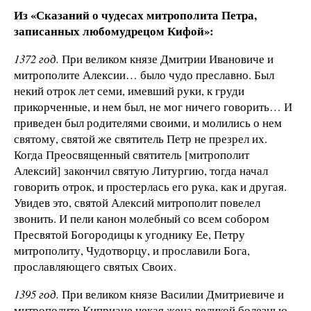
Из «Сказаний о чудесах митрополита Петра,
записанных любомудрецом Кифой»:
1372 год.
При великом князе Дмитрии Ивановиче и
митрополите Алексии… было чудо преславно. Был
некий отрок лет семи, имевший руки, к груди
прикорченные, и нем был, не мог ничего говорить… И
приведен был родителями своими, и молились о нем
святому, святой же святитель Петр не презрел их.
Когда Преосвященный святитель [митрополит
Алексий] закончил святую Литургию, тогда начал
говорить отрок, и простерлась его рука, как и другая.
Увидев это, святой Алексий митрополит повелел
звонить. И пели канон молебный со всем собором
Пресвятой Богородицы к угоднику Ее, Петру
митрополиту, Чудотворцу, и прославили Бога,
прославляющего святых Своих.
1395 год.
При великом князе Василии Дмитриевиче и
митрополите Киприане некая жена великой болезнью