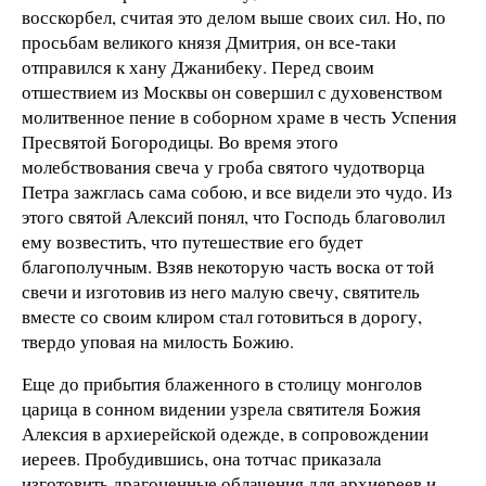
восскорбел, считая это делом выше своих сил. Но, по
просьбам великого князя Дмитрия, он все-таки
отправился к хану Джанибеку. Перед своим
отшествием из Москвы он совершил с духовенством
молитвенное пение в соборном храме в честь Успения
Пресвятой Богородицы. Во время этого
молебствования свеча у гроба святого чудотворца
Петра зажглась сама собою, и все видели это чудо. Из
этого святой Алексий понял, что Господь благоволил
ему возвестить, что путешествие его будет
благополучным. Взяв некоторую часть воска от той
свечи и изготовив из него малую свечу, святитель
вместе со своим клиром стал готовиться в дорогу,
твердо уповая на милость Божию.
Еще до прибытия блаженного в столицу монголов
царица в сонном видении узрела святителя Божия
Алексия в архиерейской одежде, в сопровождении
иереев. Пробудившись, она тотчас приказала
изготовить драгоценные облачения для архиереев и