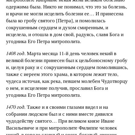
одержима была. Никто не понимал, что это за болезнь,
и врачи не могли исцелить болезни ее… И принесена
была ко гробу святого [Петра], и помолилась
сокрушенным сердцем и духом смиренным, и
исцелела, и отошла в дом свой, радуясь, славя Бога и
угодника Его Петра митрополита.
1408 год
. Марта месяца 11-й день человек некий в
великой болезни принесен был к цельбоносному гробу
и, целуя раку и с сокрушенным сердцем помолившись,
также с иереем этого храма, в котором лежит тело,
чудеса источая, как река, певшем молебен Чудотворцу
о нем, и исцеление получив, прославил Бога и
угодника Его Петра митрополита.
1470 год.
Также и я своими глазами видел и на
собрании людском был и с ними вместе дивился
чудодейству святого… При великом князе Иване
Васильевиче и при митрополите Филиппе человек
некий, в городе славный и очень богатый, именем