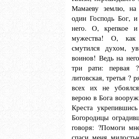
Мамаеву землю, на 
один Господь Бог, и
него. О, крепкое и
мужества! О, как
смутился духом, ув
воинов! Ведь на нег
три рати: первая ?
литовская, третья ? 
всех их не убоялся
верою в Бога вооруж
Креста укрепившись
Богородицы оградивш
говоря: ?Помоги мне
спаси меня милость