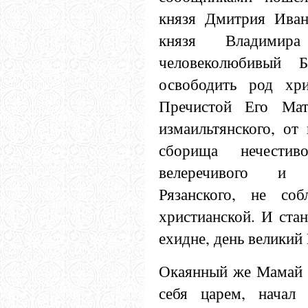
князя Дмитрия Иван
князя Владимир
человеколюбивый 
освободить род хри
Пречистой Его Мат
измаильтянского, от
сборища нечести
велеречивого и 
Рязанского, не со
христианской. И ста
ехидне, день великий
Окаянный же Мамай в
себя царем, начал 