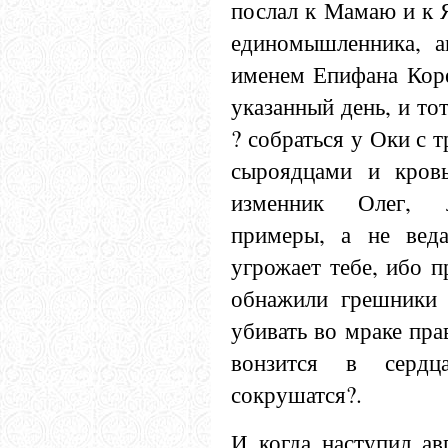
послал к Мамаю и к 
единомышленника, ан
именем Епифана Коре
указанный день, и то
? собраться у Оки с 
сыроядцами и кровь
изменник Олег, л
примеры, а не вед
угрожает тебе, ибо 
обнажили грешники 
убивать во мраке пр
вонзится в серд
сокрушатся?.
И когда наступил ав