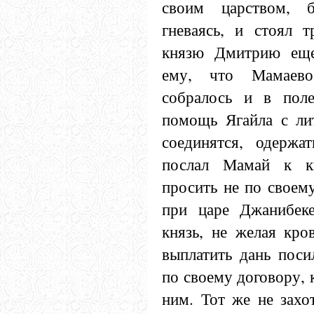
своим царством, 
гневаясь, и стоял 
князю Дмитрию еще 
ему, что Мамаев
собралось и в поле
помощь Ягайла с лит
соединятся, одержа
послал Мамай к к
просить не по своем
при царе Джанибек
князь, не желая кро
выплатить дань поси
по своему договору, 
ним. Тот же не захо