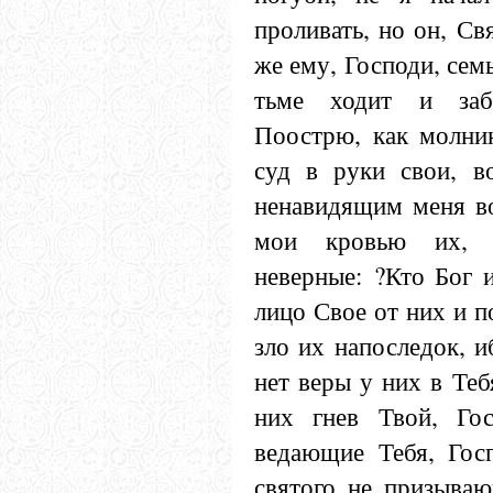
проливать, но он, С
же ему, Господи, сем
тьме ходит и заб
Поострю, как молни
суд в руки свои, в
ненавидящим меня во
мои кровью их, 
неверные: ?Кто Бог 
лицо Свое от них и п
зло их напоследок, 
нет веры у них в Теб
них гнев Твой, Гос
ведающие Тебя, Гос
святого не призываю