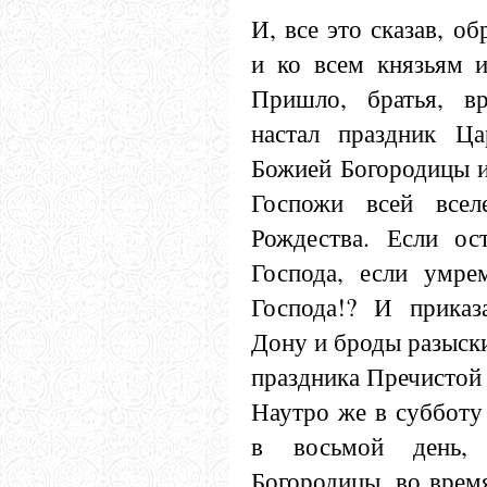
И, все это сказав, о
и ко всем князьям и
Пришло, братья, в
настал праздник Ц
Божией Богородицы и
Госпожи всей всел
Рождества. Если ос
Господа, если умре
Господа!? И приказ
Дону и броды разыски
праздника Пречистой
Наутро же в субботу
в восьмой день,
Богородицы, во врем