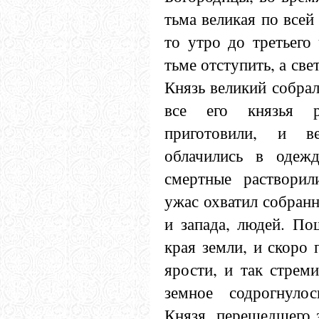
тьма великая по всей
то утро до третьего
тьме отступить, а св
Князь великий собрал
все его князья р
приготовили, и в
облачились в одеж
смертные растворил
ужас охватил собранн
и запада, людей. По
края земли, и скоро
ярости, и так стрем
земное содрогнуло
Князя, перешедшего 