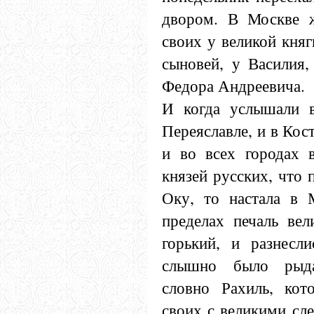
двором. В Москве ж
своих у великой кня
сыновей, у Василия
Федора Андреевича.
И когда услышали в
Переяславле, и в Кос
и во всех городах в
князей русских, что 
Оку, то настала в 
пределах печаль вел
горький, и разнесл
слышно было рыда
словно Рахиль, кото
своих с великими сл