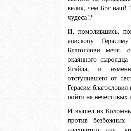
велик, чем Бог наш!
чудеса!?
И, помолившись, по
епископу Герасим
Благослови меня, о
окаянного сыроядца 
Ягайла, и изменн
отступившего от све
Герасим благословил 
пойти на нечестивых 
И вышел из Коломны
против безбожных т
двадцатого дня, у