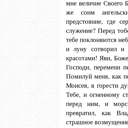
мне величие Своего 
же сонм ангельски
предстояние, где с
служение? Перед тоб
тебе поклоняются не
и луну сотворил и 
красотами! Яви, Боже
Господи, перемени п
Помилуй меня, как п
Моисея, в горести д
Тебе, и огненному с
перед ним, и морс
превратил, как Вл
страшное возмущение