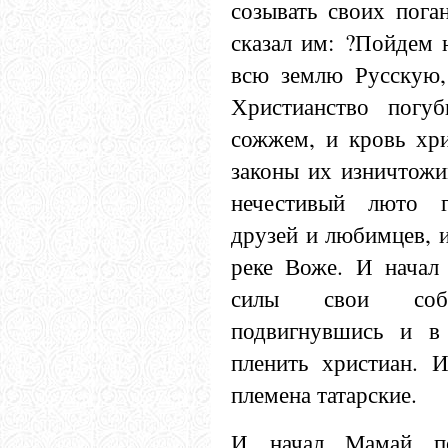
созывать своих пога
сказал им: ?Пойдем 
всю землю Русскую,
Христианство погу
сожжем, и кровь хри
законы их изничтожи
нечестивый люто г
друзей и любимцев, и
реке Воже. И начал
силы свои соб
подвигнувшись и в 
пленить христиан. И
племена татарские.
И начал Мамай по