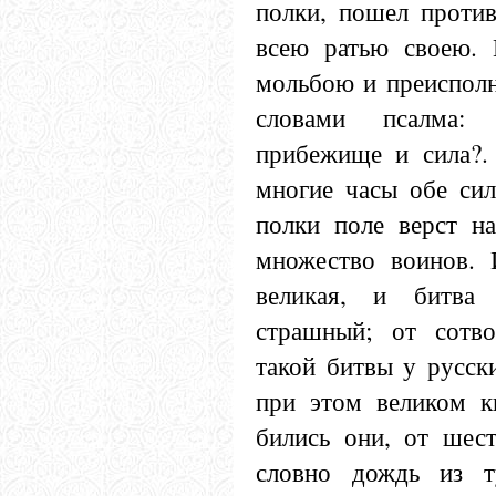
полки, пошел против
всею ратью своею. 
мольбою и преисполн
словами псалма:
прибежище и сила?.
многие часы обе сил
полки поле верст на
множество воинов. 
великая, и битва 
страшный; от сотв
такой битвы у русск
при этом великом кн
бились они, от шест
словно дождь из т