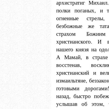
архистратиг Михаил
полки поганых, и т
огненные стрелы
безбожные же тата
страхом Божи
христианского. И 
нашего князя на одо
А Мамай, в страхе 
восстенав, воскл
христианский и вел
измаильтяне, беззако
готовыми дорогами
назад, быстро побеж
услышав об этом, 