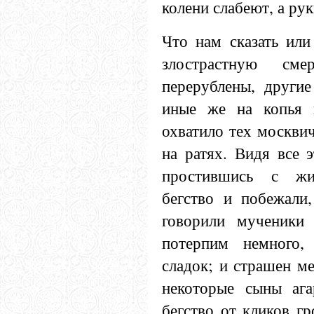
колени слабеют, а ру
Что нам сказать или
злострастную см
перерублены, другие
иные же на копья 
охватило тех москви
на ратях. Видя все э
простившись с жи
бегство и побежали,
говорили мученики 
потерпим немного,
сладок; и страшен ме
некоторые сыны ага
бегство от кликов г