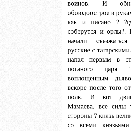
воинов. И обн
обоюдоострое в руках
как и писано ? ?г
соберутся и орлы?. 
начали съезжатьс
русские с татарскими
напал первым в ст
поганого царя Те
воплощенным дьяв
вскоре после того о
полк. И вот двин
Мамаева, все силы 
стороны ? князь вел
со всеми князьями 