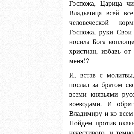
Госпожа, Царица чи
Владычица всей все
человеческой корм
Госпожа, руки Свои 
носила Бога воплоще
христиан, избавь от
меня!?
И, встав с молитвы
послал за братом св
всеми князьями рус
воеводами. И обрат
Владимиру и ко всем
Пойдем против окаян
нечестивого, и темн