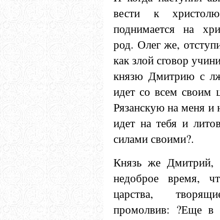
вести к христолю
поднимается на хри
род. Олег же, отступ
как злой сговор учин
князю Дмитрию с лж
идет со всем своим 
Рязанскую на меня и н
идет на тебя и лито
силами своими?.
Князь же Дмитрий, 
недоброе время, ч
царства, творящ
промолвив: ?Еще в 