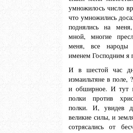
умножилось число вр
что умножились дос
поднялись на меня
мной, многие прес
меня, все народы 
именем Господним я 
И в шестой час дн
измаильтяне в поле, 
и обширное. И тут в
полки против хрис
полки. И, увидев д
великие силы, и земл
сотрясались от бес