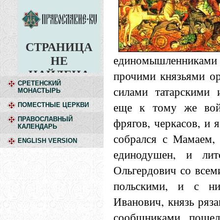
единомышленниками
прочими князьями ор
СРЕТЕНСКИЙ
силами татарскими 
МОНАСТЫРЬ
еще к тому же войс
ПОМЕСТНЫЕ ЦЕРКВИ
фрягов, черкасов, и 
ПРАВОСЛАВНЫЙ
КАЛЕНДАРЬ
собрался с Мамаем,
ENGLISH VERSION
единодушен, и лит
Ольгердович со всем
польскими, и с н
Иванович, князь ряз
сообщниками пошел