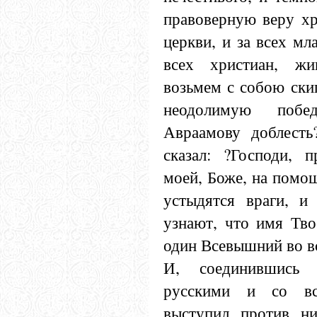
правоверную веру хр
церкви, и за всех мл
всех христиан, ж
возьмем с собою ски
неодолимую побе
Авраамову доблесть?
сказал: ?Господи, 
моей, Боже, на помо
устыдятся враги, и
узнают, что имя Тво
один Всевышний во вс
И, соединившись 
русскими и со вс
выступил против н