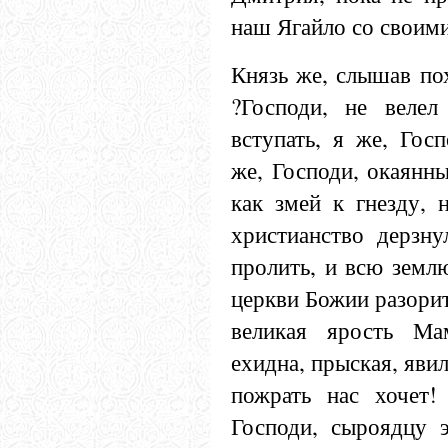
наш Ягайло со своими
Князь же, слышав по
?Господи, не веле
вступать, я же, Гос
же, Господи, окаянн
как змей к гнезду, 
христианство дерзну
пролить, и всю земл
церкви Божии разорит
великая ярость Ма
ехидна, прыская, яви
пожрать нас хочет!
Господи, сыроядцу 