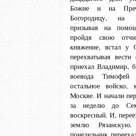
Божие и на Преч
Богородицу, на 
призывая на помощ
пройдя свою отчи
княжение, встал у 
перехватывая вести
приехал Владимир, б
воевода Тимофей 
остальное войско, 
Москве. И начали пе
за неделю до Сем
воскресный. И, перее
землю Рязанску
понедельник перееха