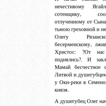
нечестивому Яга
сотенщику, соо
отлученному от Сына
тьмою греховной и н
Олегу Рязанск
бесерменскому, лжив
Христос: ?От на
поднялись?. И зак
Мамай бесчестное с
Литвой и душегубцем
у Оки-реки в Семено
князя.
А душегубец Олег нач