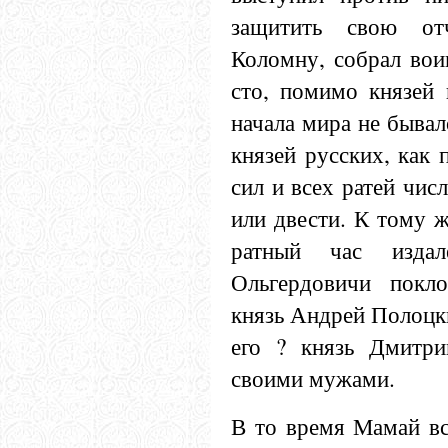
защитить свою о
Коломну, собрал вои
сто, помимо князей 
начала мира не бывал
князей русских, как 
сил и всех ратей чис
или двести. К тому 
ратный час издал
Ольгердовичи покло
князь Андрей Полоцк
его ? князь Дмитри
своими мужами.
В то время Мамай вс