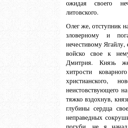
ожидая своего неч
литовского.
Олег же, отступник 
зловерному и по
нечестивому Ягайлу, 
войско свое к нем
Дмитрия. Князь ж
хитрости коварног
христианского, нов
неистовствующего на
тяжко вздохнув, кня
глубины сердца свое
неправедных сокруши
погуби, не я начал