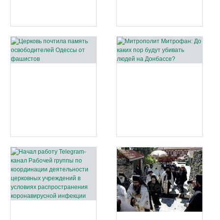
бог
на
Стр
сед
и
Церковь
Мит
в
почтила
Мит
Пас
память
До
пер
освободителей
как
Одессы
пор
от
буд
фашистов
уби
люд
на
Дон
Начал
В
работу
сто
Telegram-
Аф
канал
сов
Рабочей
Кре
группы
ход
по
с
координации
мол