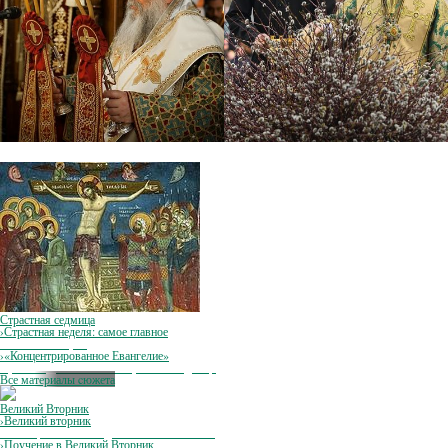
Страстная седмица
›
Страстная неделя: самое главное
Советы пастырей
›
«Концентрированное Евангелие»
Прот. Андрей Ткачёв о Страстной седмице
Все материалы cюжета
Великий Вторник
›
Великий вторник
Библия, изложенная для семейного чтения
›
Поучение в Великий Вторник