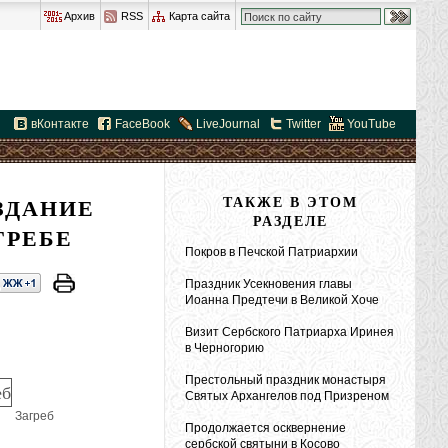
Архив
RSS
Карта сайта
вКонтакте
FaceBook
LiveJournal
Twitter
YouTube
ЗДАНИЕ
ТАКЖЕ В ЭТОМ
РАЗДЕЛЕ
ГРЕБЕ
Покров в Печской Патриархии
Праздник Усекновения главы
Иоанна Предтечи в Великой Хоче
Визит Сербского Патриарха Иринея
в Черногорию
Престольный праздник монастыря
Святых Архангелов под Призреном
Загреб
Продолжается осквернение
сербской святыни в Косово