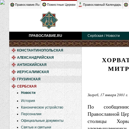
8
Православие.Ru
Поместные Церкви
Православный Календарь
авг
ПРАВОСЛАВИЕ.RU
Сербская / Новости
КОНСТАНТИНОПОЛЬСКАЯ
ХОРВА
АЛЕКСАНДРИЙСКАЯ
АНТИОХИЙСКАЯ
МИТР
ИЕРУСАЛИМСКАЯ
ГРУЗИНСКАЯ
СЕРБСКАЯ
Новости
Загреб, 17 января 2001 г.
История
По сообщению
Каноническое устройство
Православной Церк
Персоналии
столицы Хорв
Официальные документы
злоумышленник
Святые и святыни