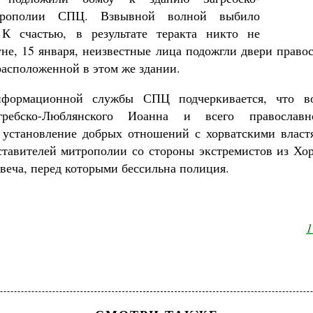
трополии СПЦ. Взвывной волной выбило
 К счастью, в результате теракта никто не
уне, 15 января, неизвестные лица подожгли двери право
расположенной в этом же здании.
формационной службы СПЦ подчеркивается, что во
гребско-Люблянского Иоанна и всего православно
установление добрых отношений с хорватскими власт
ставителей митрополии со стороны экстремистов из Хор
веча, перед которыми бессильна полиция.
1