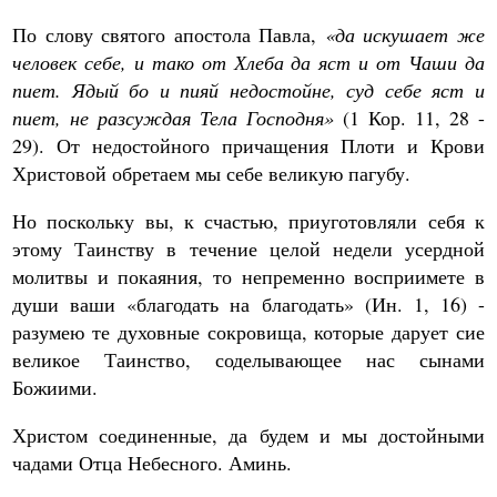
По слову святого апостола Павла,
«да искушает же
человек себе, и тако от Хлеба да яст и от Чаши да
пиет. Ядый бо и пияй недостойне, суд себе яст и
пиет, не разсуждая Тела Господня»
(1 Кор. 11, 28 -
29). От недостойного причащения Плоти и Крови
Христовой обретаем мы себе великую пагубу.
Но поскольку вы, к счастью, приуготовляли себя к
этому Таинству в течение целой недели усердной
молитвы и покаяния, то непременно восприимете в
души ваши «благодать на благодать» (Ин. 1, 16) -
разумею те духовные сокровища, которые дарует сие
великое Таинство, соделывающее нас сынами
Божиими.
Христом соединенные, да будем и мы достойными
чадами Отца Небесного. Аминь.