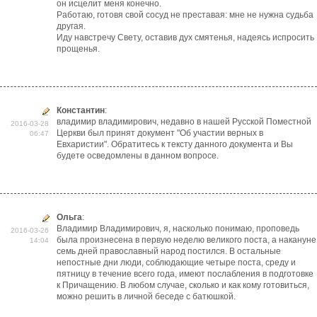
он исцелит меня конечно.
Работаю, готовя свой сосуд не преставая: мне не нужна судьба
другая.
Иду навстречу Свету, оставив дух смятенья, надеясь испросить
прощенья.
Константин
:
владимир владимирович, недавно в нашей Русской Поместной
2016-03-28
Церкви был принят документ "Об участии верных в
06:47
Евхаристии". Обратитесь к тексту данного документа и Вы
будете осведомлены в данном вопросе.
Ольга
:
Владимир Владимирович, я, насколько понимаю, проповедь
2016-03-26
была произнесена в первую неделю великого поста, а накануне
14:04
семь дней православный народ постился. В остальные
непостные дни люди, соблюдающие четыре поста, среду и
пятницу в течение всего года, имеют послабления в подготовке
к Причащению. В любом случае, сколько и как кому готовиться,
можно решить в личной беседе с батюшкой.