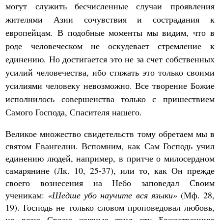
могут служить бесчисленные случаи проявления
жителями Азии сочувствия и сострадания к
европейцам. В подобные моменты мы видим, что в
роде человеческом не оскудевает стремление к
единению. Но достигается это не за счет собственных
усилий человечества, ибо стяжать это только своими
усилиями человеку невозможно. Все творение Божие
исполнилось совершенства только с пришествием
Самого Господа, Спасителя нашего.
Великое множество свидетельств тому обретаем мы в
святом Евангелии. Вспомним, как Сам Господь учил
единению людей, например, в притче о милосердном
самарянине (Лк. 10, 25-37), или то, как Он прежде
своего вознесения на Небо заповедал Своим
ученикам:
«Шедше убо научите вся языки»
(Мф. 28,
19). Господь не только словом проповедовал любовь,
но всею Своею жизнью явил эту Божественную