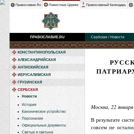
8
Православие.Ru
Поместные Церкви
Православный Календарь
авг
ПРАВОСЛАВИЕ.RU
Сербская / Новости
КОНСТАНТИНОПОЛЬСКАЯ
РУСС
АЛЕКСАНДРИЙСКАЯ
АНТИОХИЙСКАЯ
ПАТРИАР
ИЕРУСАЛИМСКАЯ
ГРУЗИНСКАЯ
СЕРБСКАЯ
Новости
История
Москва, 22 января 
Каноническое устройство
В результате сист
Персоналии
Официальные документы
совсем не остало
Святые и святыни