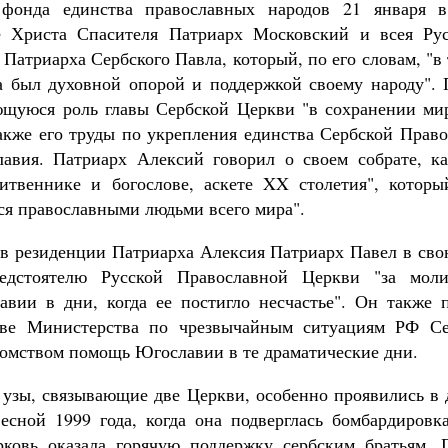
фонда единства православных народов 21 января 
 Христа Спасителя Патриарх Московский и всея Ру
Патриарха Сербского Павла, который, по его словам, "в
а был духовной опорой и поддержкой своему народу".
щуюся роль главы Сербской Церкви "в сохранении ми
также его труды по укрепления единства Сербской Прав
лавия. Патриарх Алексий говорил о своем собрате, к
итвеннике и богослове, аскете XX столетия", которы
тся православными людьми всего мира".
 в резиденции Патриарха Алексия Патриарх Павел в сво
редстоятелю Русской Православной Церкви "за мо
вии в дни, когда ее постигло несчастье". Он также 
лаве Министерства по чрезвычайным ситуациям РФ С
домством помощь Югославии в те драматические дни.
 узы, связывающие две Церкви, особенно проявились в 
сной 1999 года, когда она подверглась бомбардиров
рковь оказала горячую поддержку сербским братьям. 