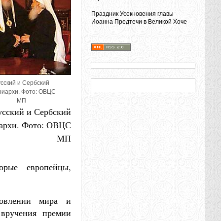
Праздник Усекновения главы
Иоанна Предтечи в Великой Хоче
сский и Сербский
иархи. Фото: ОВЦС
МП
усский и Сербский
архи. Фото: ОВЦС
МП
орые европейцы,
новлении мира и
 вручения премии