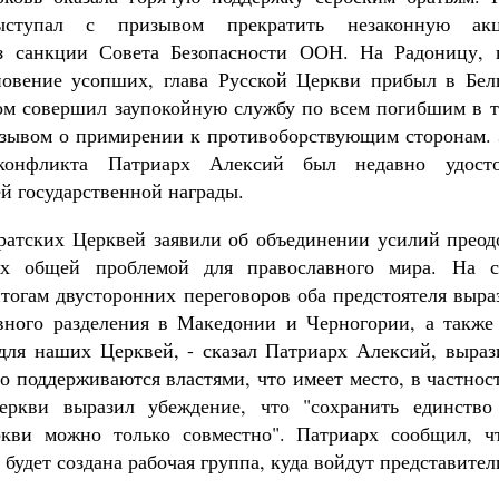
ыступал с призывом прекратить незаконную ак
з санкции Совета Безопасности ООН. На Радоницу, к
овение усопших, глава Русской Церкви прибыл в Белг
м совершил заупокойную службу по всем погибшим в т
изывом о примирении к противоборствующим сторонам. 
 конфликта Патриарх Алексий был недавно удосто
 государственной награды.
ратских Церквей заявили об объединении усилий прео
их общей проблемой для православного мира. На с
тогам двусторонних переговоров оба предстоятеля выра
ного разделения в Македонии и Черногории, а также
для наших Церквей, - сказал Патриарх Алексий, выраз
о поддерживаются властями, что имеет место, в частнос
еркви выразил убеждение, что "сохранить единство
ркви можно только совместно". Патриарх сообщил, ч
будет создана рабочая группа, куда войдут представител