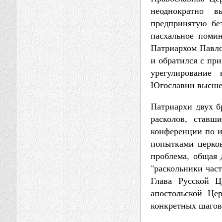
неоднократно в
предпринятую бе
пасхальное помин
Патриархом Павло
и обратился с пр
урегулирование
Югославии высшей
Патриархи двух б
расколов, ставш
конференции по и
попытками церков
проблема, общая 
"раскольники част
Глава Русской Ц
апостольской Це
конкретных шагов 