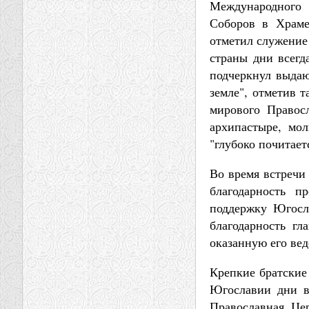
Международного 
Соборов в Храме
отметил служение 
страны дни всегд
подчеркнул выдаю
земле", отметив 
мирового Правос
архипастыре, мол
"глубоко почитае
Во время встречи
благодарность п
поддержку Югосла
благодарность г
оказанную его ве
Крепкие братские
Югославии дни ве
Православная Це