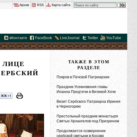
Архив
RSS
Карта сайта
вКонтакте
FaceBook
LiveJournal
Twitter
YouTube
 ЛИЦЕ
ТАКЖЕ В ЭТОМ
РАЗДЕЛЕ
СЕРБСКИЙ
Покров в Печской Патриархии
Праздник Усекновения главы
Иоанна Предтечи в Великой Хоче
Визит Сербского Патриарха Иринея
в Черногорию
Престольный праздник монастыря
Святых Архангелов под Призреном
Продолжается осквернение
сербской святыни в Косово