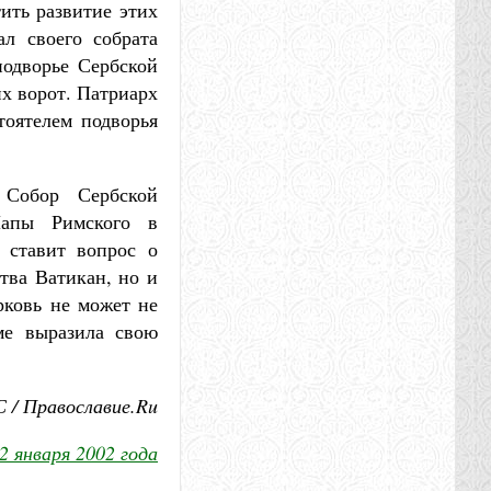
ить развитие этих
ал своего собрата
подворье Сербской
их ворот. Патриарх
тоятелем подворья
 Собор Сербской
Папы Римского в
 ставит вопрос о
тва Ватикан, но и
рковь не может не
ме выразила свою
 / Православие.Ru
2 января 2002 года