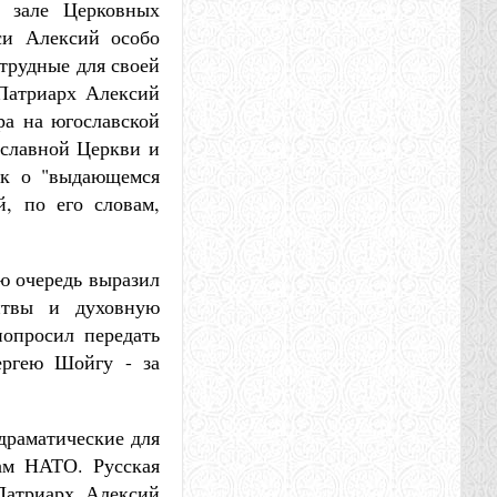
в зале Церковных
си Алексий особо
 трудные для своей
 Патриарх Алексий
ра на югославской
ославной Церкви и
ак о "выдающемся
й, по его словам,
ю очередь выразил
литвы и духовную
попросил передать
ергею Шойгу - за
драматические для
кам НАТО. Русская
Патриарх Алексий