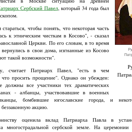
алистам в Москве ситуацию на древней
атриарх Сербский Павел
, который 34 года был
скопом.
стараться, чтобы понять, что некоторая часть
ась к этническим чисткам в Косово", - сказал
авославной Церкви. По его словам, в то время
 вернулись в свои дома, изгнанные из Косово
Ру
Патр
еют такой возможности".
Р
ду, считает Патриарх Павел, "есть в чем
Патри
а что просить прощение". Однако он убежден:
е должны все участники тех драматических
анах - албанцы, участвовавшие в военных
риканцы, бомбившие югославские города, и некот
 беззаконную акцию.
оинству оценила вклад Патриарха Павла в уста
на многострадальной сербской земле. На церемонии