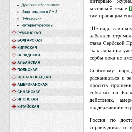
интервью журн
Духовное образование
косовской земле
П
Издательства и СМИ
там правящим епи
Публикации
Интернет-ресурсы
"Не надо слишком 
РУМЫНСКАЯ
албанцев стремил
БОЛГАРСКАЯ
глава Сербской Пр
КИПРСКАЯ
"как албанцы уже
ЭЛЛАДСКАЯ
сербы пока не им
АЛБАНСКАЯ
Сербскому наро
ПОЛЬСКАЯ
раскаиваться и з
ЧЕХО-СЛОВАЦКАЯ
просить прощени
АМЕРИКАНСКАЯ
событий на Балк
СИНАЙСКАЯ
действиях, аме
ЯПОНСКАЯ
поддержавшие эту
КИТАЙСКАЯ
Россия по дост
справедливости 