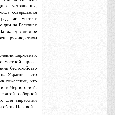
цию устрашения,
огда совершается
рад, где вместе с
е дни на Балканах
За вклад в мирное
ен руководством
долении церковных
овместной пресс-
зили беспокойство
 на Украине. "Это
ив сожаление, что
ти, в Черногории".
 святой соборной
то для выработки
и обеих Церквей.