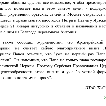
ркви обязаны сделать все возможное, чтобы предотврат
дь Бог помогает нам в этом святом деле", - поддерж
Для укрепления братских связей в Москве открылось 
шееся в храме святых апостолов Петра и Павла у Яузск
десь 21 января литургию и объявил о назначении нас
е с ним из Белграда иеромонаха Антония.
 также сообщил журналистам, что Архиерейский
еркви "не считает сейчас благоприятным визит 
риарх Павел отметил, что "уже не первый раз Папа
вии". Он напомнил, что Папа не только глава государс
толической Церкви. Поэтому Сербская Православная Це
целесообразности этого визита и уже "в устной фор
озицию по этому вопросу".
ИТАР-ТАСС
2