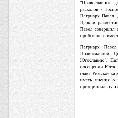
"Православные Це
расколов - Госпо
Патриарх Павел. 
Церкви, разместив
Павел совершил з
прибывшего вмест
Патриарх Павел
Православной Ц
Югославию". Пат
посещении Югосла
глава Римско- ка
иметь мнения о 
принципиальную п