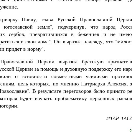
лужение.
триарху Павлу, глава Русской Православной Церкв
й югославской земле", подчеркнув, что народ Росс
ских сербов, превратившихся в беженцев и не име
ратиться в свои дома". Он выразил надежду, что "мило
ии придет в норму".
Православной Церкви выразил братскую признател
усской Церкви за помощь и духовную поддержку его наро
явили о готовности совместными усилиями противо
лениям, цель которых, по мнению Патриарха Алексия, з
Православие". В результате переговоров было принято р
которая будет изучать проблематику церковных раско
огории.
ИТАР-ТАСС
2