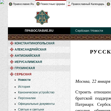
7
Православие.Ru
Поместные Церкви
Православный Календарь
авг
ПРАВОСЛАВИЕ.RU
Сербская / Новости
КОНСТАНТИНОПОЛЬСКАЯ
РУССК
АЛЕКСАНДРИЙСКАЯ
АНТИОХИЙСКАЯ
ИЕРУСАЛИМСКАЯ
ГРУЗИНСКАЯ
СЕРБСКАЯ
Новости
Москва, 22 января 
История
Строить отношен
Каноническое устройство
братской поддер
Персоналии
Патриарх Сербс
Официальные документы
сегодня, обмени
Святые и святыни