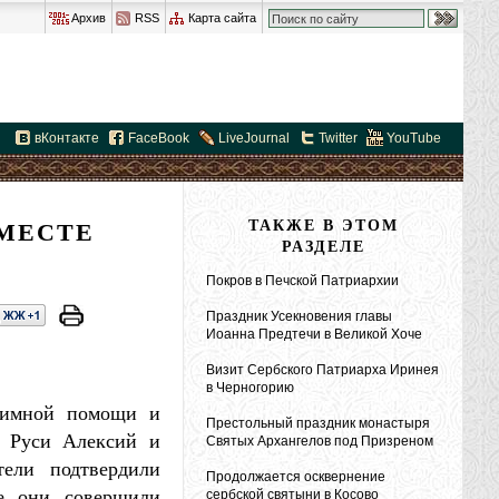
Архив
RSS
Карта сайта
вКонтакте
FaceBook
LiveJournal
Twitter
YouTube
ВМЕСТЕ
ТАКЖЕ В ЭТОМ
РАЗДЕЛЕ
Покров в Печской Патриархии
Праздник Усекновения главы
Иоанна Предтечи в Великой Хоче
Визит Сербского Патриарха Иринея
в Черногорию
заимной помощи и
Престольный праздник монастыря
я Руси Алексий и
Святых Архангелов под Призреном
ели подтвердили
Продолжается осквернение
де они совершили
сербской святыни в Косово