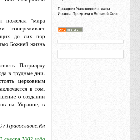
Праздник Усекновения главы
Иоанна Предтечи в Великой Хоче
и пожелал "мира
ии "сопереживает
ющих до сих пор
стью Божией жизнь
ьность Патриарху
да в трудные дни.
стоять церковным
аключается в том,
ешение о создании
лов на Украине, в
 / Православие.Ru
2 января 2002 года