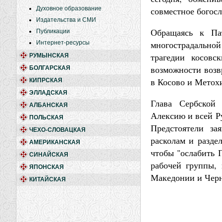
Духовное образование
совместное богос
Издательства и СМИ
Обращаясь к Па
Публикации
многострадально
Интернет-ресурсы
трагедии косов
РУМЫНСКАЯ
возможности возв
БОЛГАРСКАЯ
в Косово и Метох
КИПРСКАЯ
ЭЛЛАДСКАЯ
Глава Сербской 
АЛБАНСКАЯ
Алексию и всей Р
ПОЛЬСКАЯ
Предстоятели за
ЧЕХО-СЛОВАЦКАЯ
расколам и разде
АМЕРИКАНСКАЯ
чтобы "ослабить 
СИНАЙСКАЯ
рабочей группы, 
ЯПОНСКАЯ
Македонии и Черн
КИТАЙСКАЯ