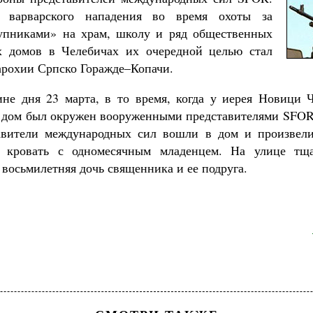
о варварского нападения во время охоты за
упниками» на храм, школу и ряд общественных
х домов в Челебичах их очередной целью стал
арохии Српско Горажде–Копачи.
не дня 23 марта, в то время, когда у иерея Новици 
й дом был окружен вооруженными представителями SFO
авители международных сил вошли в дом и произвели
е кровать с одномесячным младенцем. На улице тщ
 восьмилетняя дочь священника и ее подруга.