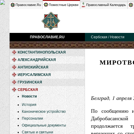
6
Православие.Ru
Поместные Церкви
Православный Календарь
авг
ПРАВОСЛАВИЕ.RU
Сербская / Новости
КОНСТАНТИНОПОЛЬСКАЯ
МИРОТВ
АЛЕКСАНДРИЙСКАЯ
АНТИОХИЙСКАЯ
ИЕРУСАЛИМСКАЯ
ГРУЗИНСКАЯ
СЕРБСКАЯ
Новости
Белград, 1 апреля 
История
По сообщению и
Каноническое устройство
Дабробасанско
Персоналии
продолжается т
Официальные документы
верующих со сто
Святые и святыни