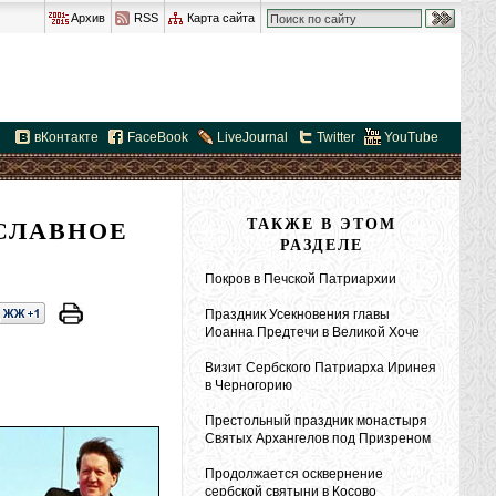
Архив
RSS
Карта сайта
вКонтакте
FaceBook
LiveJournal
Twitter
YouTube
СЛАВНОЕ
ТАКЖЕ В ЭТОМ
РАЗДЕЛЕ
Покров в Печской Патриархии
Праздник Усекновения главы
Иоанна Предтечи в Великой Хоче
Визит Сербского Патриарха Иринея
в Черногорию
Престольный праздник монастыря
Святых Архангелов под Призреном
Продолжается осквернение
сербской святыни в Косово