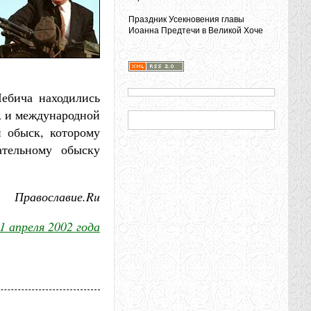
Праздник Усекновения главы
Иоанна Предтечи в Великой Хоче
Чебича находились
R и международной
 обыск, которому
ательному обыску
Православие.Ru
1 апреля 2002 года