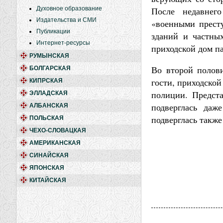
Духовное образование
После недавнег
Издательства и СМИ
«военными прест
Публикации
зданий и частны
Интернет-ресурсы
приходской дом п
РУМЫНСКАЯ
Во второй полови
БОЛГАРСКАЯ
гости, приходско
КИПРСКАЯ
полиции. Предст
ЭЛЛАДСКАЯ
подверглась даж
АЛБАНСКАЯ
подверглась также
ПОЛЬСКАЯ
ЧЕХО-СЛОВАЦКАЯ
АМЕРИКАНСКАЯ
СИНАЙСКАЯ
ЯПОНСКАЯ
КИТАЙСКАЯ