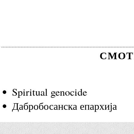
СМОТ
Spiritual genocide
Дабробосанска епархија