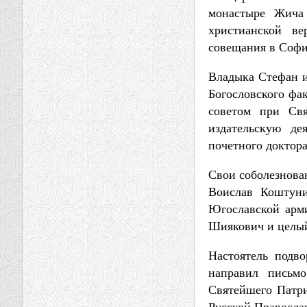
монастыре Жича
христианской ве
совещания в Софи
Владыка Стефан и
Богословского фа
советом при Св
издательскую де
почетного доктора
Свои соболезнова
Воислав Коштуни
Югославской арми
Шиякович и целый
Настоятель подв
направил письмо
Святейшего Патри
Русской Правосла