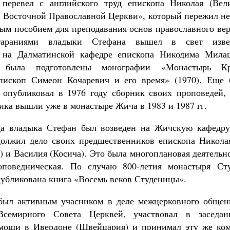
перевел с английского труд епископа Николая (Вел
с Восточной Православной Церкви», который пережил не
ным пособием для преподавания основ православного вер
тараниями владыки Стефана вышел в свет изве
 на Далматинской кафедре епископа Никодима Мила
 была подготовлены монографии «Монастырь Кру
пископ Симеон Кочаревич и его время» (1970). Еще 
опубликовал в 1976 году сборник своих проповедей, 
ика вышли уже в монастыре Жича в 1983 и 1987 гг.
да владыка Стефан был возведен на Жичскую кафедру
олжил дело своих предшественников епископа Никола
 и Василия (Косича). Это была многоплановая деятельно
роповедническая. По случаю 800-летия монастыря Ст
убликована книга «Восемь веков Студеницы».
был активным учасником в деле межцерковного общени
Всемирного Совета Церквей, участвовал в заседа
мощи в Ивердоне (Швейцария) и принимал эту же ко