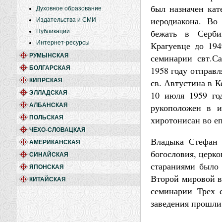
был назначен кат
Духовное образование
иеродиакона. В
Издательства и СМИ
бежать в Серби
Публикации
Интернет-ресурсы
Крагуевце до 194
РУМЫНСКАЯ
семинарии свт.С
БОЛГАРСКАЯ
1958 году отправ
КИПРСКАЯ
св. Автустина в 
ЭЛЛАДСКАЯ
10 июля 1959 го
АЛБАНСКАЯ
рукоположен в и
ПОЛЬСКАЯ
хиротонисан во е
ЧЕХО-СЛОВАЦКАЯ
Владыка Стефан 
АМЕРИКАНСКАЯ
богословия, церко
СИНАЙСКАЯ
стараниями было 
ЯПОНСКАЯ
Второй мировой в
КИТАЙСКАЯ
семинарии Трех с
заведения прошли