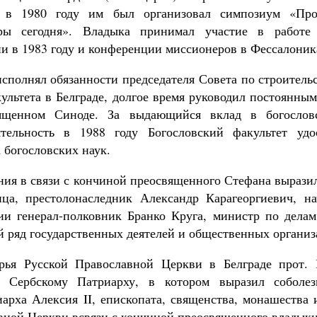
 в 1980 году им был организовал симпозиум «Про
ры сегодня». Владыка принимал участие в работе 
и в 1983 году и конференции миссионеров в Фессалоника
сполнял обязанности председателя Совета по строительс
культета в Белграде, долгое время руководил постоянны
ященном Синоде. За выдающийся вклад в богослов
ятельность в 1988 году Богословский факультет удо
 богословских наук.
ния в связи с кончиной преосвященного Стефана выраз
ца, престолонаследник Александр Карагеоргиевич, на
и генерал-полковник Бранко Круга, министр по дела
 ряд государственных деятелей и общественных организ
орья Русской Православной Церкви в Белграде прот. 
 Сербскому Патриарху, в котором выразил соболе
арха Алексия II, епископата, священства, монашества 
вной Церкви всвязи с кончиной преосвященного владыки