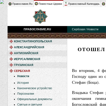
6
Православие.Ru
Поместные Церкви
Православный Календарь
авг
ПРАВОСЛАВИЕ.RU
Сербская / Новости
КОНСТАНТИНОПОЛЬСКАЯ
ОТОШЕЛ
АЛЕКСАНДРИЙСКАЯ
АНТИОХИЙСКАЯ
ИЕРУСАЛИМСКАЯ
ГРУЗИНСКАЯ
Во вторник, 4 ф
СЕРБСКАЯ
Господу один из 
Новости
Стефан (Боца).
История
Каноническое устройство
Владыка Стефан р
Персоналии
окончания гимн
Официальные документы
Богословский фак
Святые и святыни