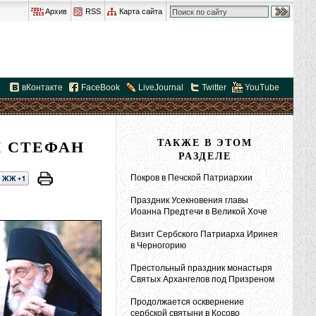
Архив
RSS
Карта сайта
вКонтакте
FaceBook
LiveJournal
Twitter
YouTube
 СТЕФАН
ТАКЖЕ В ЭТОМ
РАЗДЕЛЕ
Покров в Печской Патриархии
Праздник Усекновения главы
Иоанна Предтечи в Великой Хоче
Визит Сербского Патриарха Иринея
в Черногорию
Престольный праздник монастыря
Святых Архангелов под Призреном
Продолжается осквернение
сербской святыни в Косово