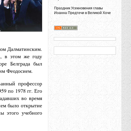
Праздник Усекновения главы
Иоанна Предтечи в Великой Хоче
пом Далматинским.
, в этом же году
оре Белграда был
им Феодосием.
ванный профессор
59 по 1978 гг. Его
радавших во время
ием было открытие
ны этого учебного