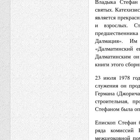
Владыка Стефан 
святых. Катехизи
является прекрас
и взрослых. С
предшественника
Далмация». Им
«Далматинский е
Далматинским он 
книги этого сборн
23 июля 1978 го
служения он прод
Германа (Джорича)
строительная, п
Стефаном была оп
Епископ Стефан 
ряда комиссий 
межцерковной по