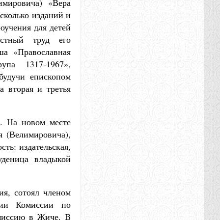
имировича) «Вера
сколько изданий и
оучения для детей
стный труд его
ша «Православная
па 1317-1967»,
будучи епископом
а вторая и третья
. На новом месте
я (Велимировича),
сть: издательская,
уденица владыкой
я, сотоял членом
нии Комиссии по
миссию в Жиче. В