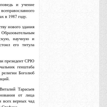
поведь и учение
всеправославного
х в 1987 году.
тву нового здания
м Образовательным
скую, научную и
стоил его титула
или президент СРЮ
чальник генштаба
м религии Боголюб
аций.
Виталий Тарасьев
знования от лица
и всех верных чад
 Стефана.