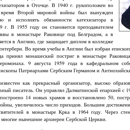
ехизатором в Оточце. В 1940 г. рукоположен во
о время Второй мировой войны был вынужден
ю и исполнять обязанности катехизатора в
9 г. В 1955 году он становится преподавателем
аввы в монастыре Раковице под Белградом, а в
ляется в Англию, где защищает диплом в колледже
Кентербери. Во время учебы в Англии был избран еписко
да принял монашеский постриг в монастыре Раковица
еромонаха. 9 августа 1959 года в кафедральном соб
пископы Патриархами Сербским Германом и Антиохийск
известен как прекрасный организатор, высоко образо
вный писатель. Он управлял Далматинской епархией с 19
построено 14 новых храмов и восстановлено 50, пост
ойны, увеличилось число приходов. Большим достижен
вятителей в монастыре Крка в 1964 году. Через сте
 многие нынешние архиереи Сербской Церкви.