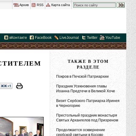
Архив
RSS
Карта сайта
вКонтакте
FaceBook
LiveJournal
Twitter
YouTube
ЕСТИТЕЛЕМ
ТАКЖЕ В ЭТОМ
РАЗДЕЛЕ
Покров в Печской Патриархии
Праздник Усекновения главы
Иоанна Предтечи в Великой Хоче
Визит Сербского Патриарха Иринея
в Черногорию
Престольный праздник монастыря
Святых Архангелов под Призреном
Продолжается осквернение
сербской святыни в Косово