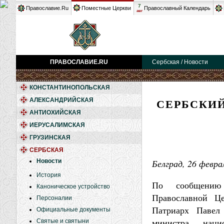
7
Православие.Ru
Поместные Церкви
Православный Календарь
авг
ПРАВОСЛАВИЕ.RU
Сербская / Новости
КОНСТАНТИНОПОЛЬСКАЯ
СЕРБСКИЙ
АЛЕКСАНДРИЙСКАЯ
АНТИОХИЙСКАЯ
ИЕРУСАЛИМСКАЯ
ГРУЗИНСКАЯ
СЕРБСКАЯ
Новости
Белград, 26 феврал
История
По сообщению
Каноническое устройство
Православной Це
Персоналии
Патриарх Павел 
Официальные документы
министра наци
Святые и святыни