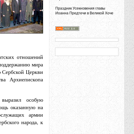
Праздник Усекновения главы
Иоанна Предтечи в Великой Хоче
атских отношений
 поддержанию мира
ю Сербской Церкви
тва Архиепископа
 выразил особую
мощь оказанную на
ослужащих армии
рбского народа, к