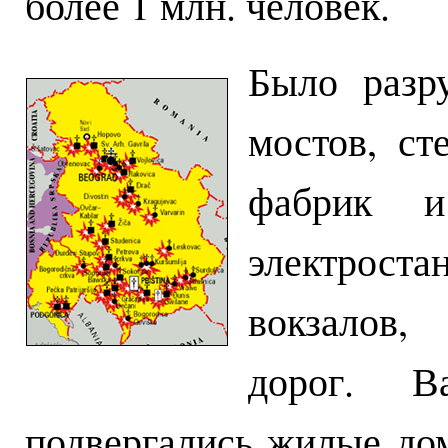
более 1 млн. человек.
Было разр
мостов, ст
фабрик и
электрост
вокзалов,
дорог. Ва
подвергались жилые дом