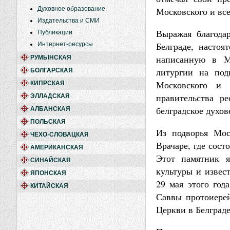
Духовное образование
Московского и все
Издательства и СМИ
Выражая благода
Публикации
Белграде, настоя
Интернет-ресурсы
написанную в М
РУМЫНСКАЯ
литургии на под
БОЛГАРСКАЯ
Московского и 
КИПРСКАЯ
правительства ре
ЭЛЛАДСКАЯ
белградское духов
АЛБАНСКАЯ
ПОЛЬСКАЯ
Из подворья Мос
ЧЕХО-СЛОВАЦКАЯ
Врачаре, где сос
АМЕРИКАНСКАЯ
Этот памятник я
СИНАЙСКАЯ
культуры и извес
ЯПОНСКАЯ
29 мая этого год
КИТАЙСКАЯ
Саввы протоиерей
Церкви в Белград