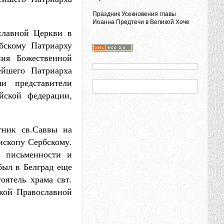
Праздник Усекновения главы
Иоанна Предтечи в Великой Хоче
славной Церкви в
рбскому Патриарху
ия Божественной
ейшего Патриарха
и представители
ийской федерации,
тник св.Саввы на
ископу Сербскому.
й письменности и
был в Белград еще
оятель храма свт.
ской Православной