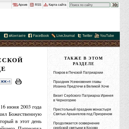
Архив
RSS
Карта сайта
вКонтакте
FaceBook
LiveJournal
Twitter
YouTube
ССКОЙ
ТАКЖЕ В ЭТОМ
РАЗДЕЛЕ
ДЕ
Покров в Печской Патриархии
Праздник Усекновения главы
Иоанна Предтечи в Великой Хоче
Визит Сербского Патриарха Иринея
в Черногорию
16 июня 2003 года
Престольный праздник монастыря
ршил Божественную
Святых Архангелов под Призреном
торый в этот день
Продолжается осквернение
ейшего Патриарха
сербской святыни в Косово