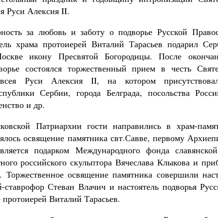
я Руси Алексия II.
рность за любовь и заботу о подворье Русской Право
тель храма протоиерей Виталий Тарасьев подарил Се
оскве икону Пресвятой Богородицы. После окончан
ворье состоялся торжественный прием в честь Свят
всея Руси Алексия II, на котором присутствовал
спублики Сербии, города Белграда, посольства Росс
енство и др.
ковской Патриархии гости направились в храм-памя
тоялось освящение памятника свт.Савве, первому Архиеп
вляется подарком Международного фонда славянско
тного российского скульптора Вячеслава Клыкова и при
а. Торжественное освящение памятника совершили наст
-ставрофор Стеван Влачич и настоятель подворья Рус
е протоиерей Виталий Тарасьев.