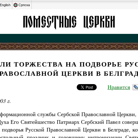
English
Српска
ЛИ ТОРЖЕСТВА НА ПОДВОРЬЕ РУ
РАВОСЛАВНОЙ ЦЕРКВИ В БЕЛГРА
Нравится
03 г.
ормационной службы Сербской Православной Церкви, 
Духа Его Святейшество Патриарх Сербский Павел сове
 подворья Русской Православной Церкви в Белграде, ко
естольный праздник и годовщину интронизации Свят