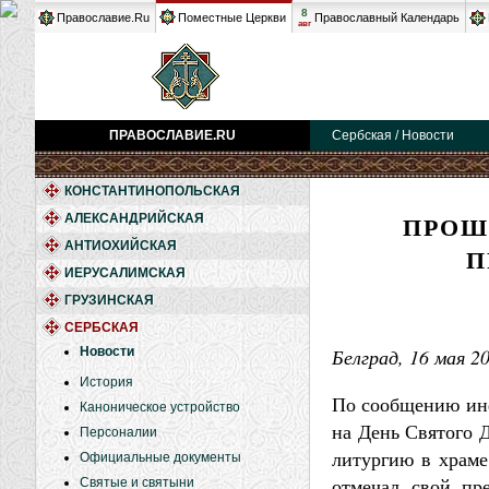
8
Православие.Ru
Поместные Церкви
Православный Календарь
авг
ПРАВОСЛАВИЕ.RU
Сербская / Новости
КОНСТАНТИНОПОЛЬСКАЯ
ПРОШ
АЛЕКСАНДРИЙСКАЯ
АНТИОХИЙСКАЯ
П
ИЕРУСАЛИМСКАЯ
ГРУЗИНСКАЯ
СЕРБСКАЯ
Новости
Белград, 16 мая 20
История
По сообщению инф
Каноническое устройство
на День Святого 
Персоналии
литургию в храме
Официальные документы
отмечал свой пр
Святые и святыни