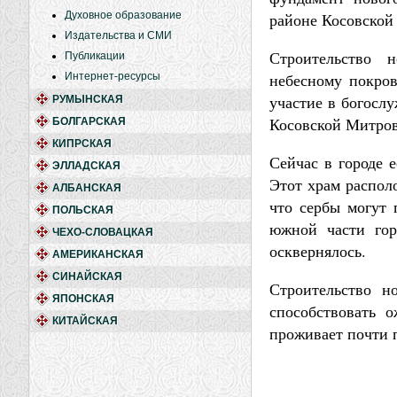
Духовное образование
районе Косовской
Издательства и СМИ
Строительство н
Публикации
небесному покров
Интернет-ресурсы
участие в богослу
РУМЫНСКАЯ
Косовской Митро
БОЛГАРСКАЯ
КИПРСКАЯ
Сейчас в городе 
ЭЛЛАДСКАЯ
Этот храм распол
АЛБАНСКАЯ
что сербы могут 
ПОЛЬСКАЯ
южной части гор
ЧЕХО-СЛОВАЦКАЯ
осквернялось.
АМЕРИКАНСКАЯ
СИНАЙСКАЯ
Строительство н
ЯПОНСКАЯ
способствовать 
КИТАЙСКАЯ
проживает почти 