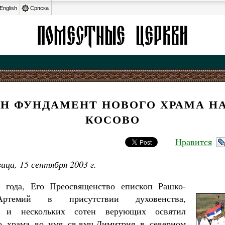
English
Српска
Н ФУНДАМЕНТ НОВОГО ХРАМА НА
КОСОВО
Нравится
ца, 15 сентября 2003 г.
3 года, Его Преосвященство епископ Рашко-
Артемий в присутствии духовенства,
 и нескольких сотен верующих освятил
о храма во имя св.вмч.Димитрия в северном