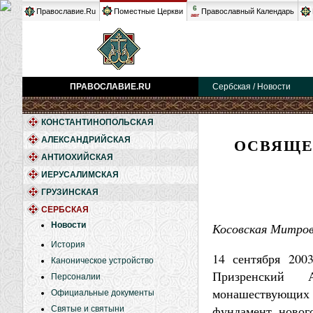
6
Православие.Ru
Поместные Церкви
Православный Календарь
авг
ПРАВОСЛАВИЕ.RU
Сербская / Новости
КОНСТАНТИНОПОЛЬСКАЯ
ОСВЯЩЕ
АЛЕКСАНДРИЙСКАЯ
АНТИОХИЙСКАЯ
ИЕРУСАЛИМСКАЯ
ГРУЗИНСКАЯ
СЕРБСКАЯ
Новости
Косовская Митрови
История
14 сентября 200
Каноническое устройство
Призренский 
Персоналии
монашествующих
Официальные документы
фундамент новог
Святые и святыни