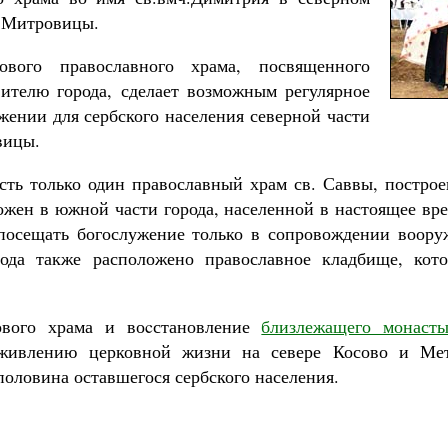
 Митровицы.
ового православного храма, посвященного
ителю города, сделает возможным регулярное
жении для сербского населения северной части
вицы.
есть только один православный храм св. Саввы, построе
ожен в южной части города, населенной в настоящее вре
посещать богослужение только в сопровождении воор
ода также расположено православное кладбище, кото
ового храма и воcстановление
близлежащего монасты
оживлению церковной жизни на севере Косово и Мет
половина оставшегося сербского населения.