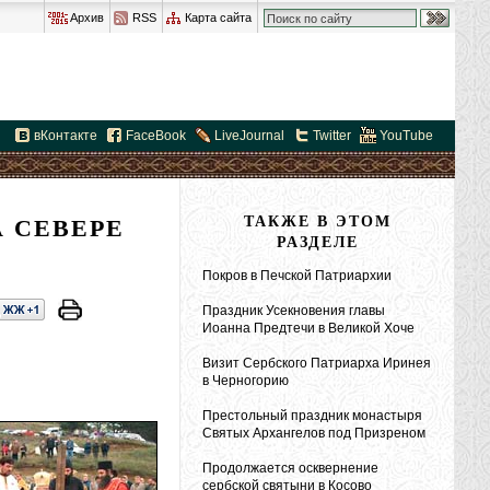
Архив
RSS
Карта сайта
вКонтакте
FaceBook
LiveJournal
Twitter
YouTube
 СЕВЕРЕ
ТАКЖЕ В ЭТОМ
РАЗДЕЛЕ
Покров в Печской Патриархии
Праздник Усекновения главы
Иоанна Предтечи в Великой Хоче
Визит Сербского Патриарха Иринея
в Черногорию
Престольный праздник монастыря
Святых Архангелов под Призреном
Продолжается осквернение
сербской святыни в Косово