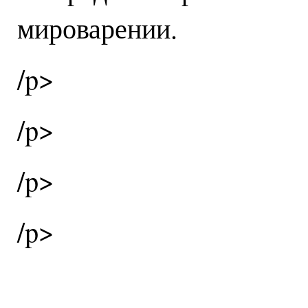
мироварении.
/p>
/p>
/p>
/p>