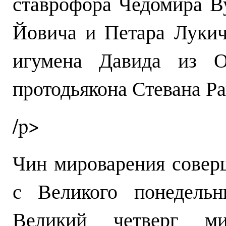
ставрофора Чедомира В
Йовича и Петара Лукич
игумена Давида из О
протодьякона Стевана Ра
/p>
Чин мироварения совер
с Великого понедель
Великий четверг м