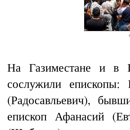
На Газиместане и в Г
сослужили епископы: 
(Радосавльевич), бывш
епископ Афанасий (Ев