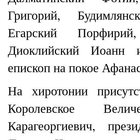
Григорий, Будимлянс
Егарский Порфирий
Диоклийский Иоанн и 
епископ на покое Афана
На хиротонии присутс
Королевское Вели
Карагеоргиевич, през