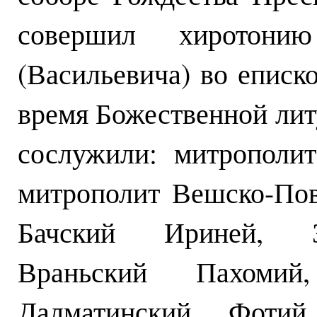
совершил хиротони
(Васильевича) во еписк
время Божественной лит
сослужили: митрополи
митрополит Вешско-Пов
Бачский Ириней, За
Враньский Пахомий
Далматинский Фотий, 