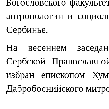
Богословского факульте
антропологии и социол
Сербинье.
На весеннем заседан
Сербской Православно
избран епископом Хум
Дабробоснийского митро