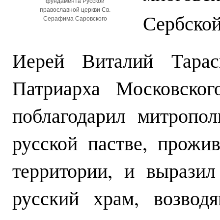
фундамента Русской
православной церкви Св.
Сербской
Серафима Саровского
Иерей Виталий Тарас
Патриарха Московског
поблагодарил митропо
русской пастве, прожи
территории, и вырази
русский храм, возвод