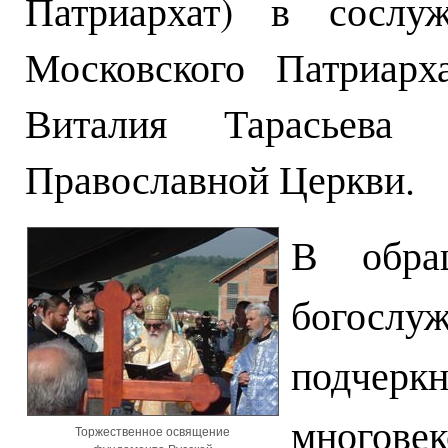
Патриархат) в сослуж
Московского Патриарх
Виталия Тарасьева 
Православной Церкви.
В обра
богосл
подчер
многов
Торжественное освящение