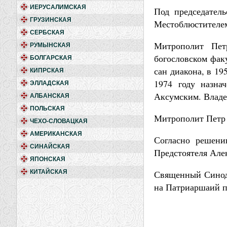
ИЕРУСАЛИМСКАЯ
Под председател
ГРУЗИНСКАЯ
Местоблюстителем
СЕРБСКАЯ
Митрополит Пет
РУМЫНСКАЯ
богословском фак
БОЛГАРСКАЯ
сан диакона, в 19
КИПРСКАЯ
1974 году назна
ЭЛЛАДСКАЯ
Аксумским. Владе
АЛБАНСКАЯ
ПОЛЬСКАЯ
Митрополит Петр 
ЧЕХО-СЛОВАЦКАЯ
АМЕРИКАНСКАЯ
Согласно решени
СИНАЙСКАЯ
Предстоятеля Алек
ЯПОНСКАЯ
КИТАЙСКАЯ
Священный Синод 
на Патриаршаий п