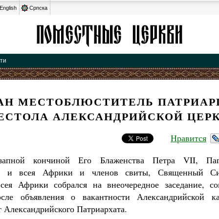
English
Српска
сти
АН МЕСТОБЛЮСТИТЕЛЬ ПАТРИА
ЕСТОЛА АЛЕКСАНДРИЙСКОЙ ЦЕР
Нравится
запной кончиной Его Блаженства Петра VII, Па
го и всея Африки и членов свиты, Священный Си
сея Африки собрался на внеочередное заседание, сог
сле объявления о вакантности Александрийской к
 Александрийского Патриархата.