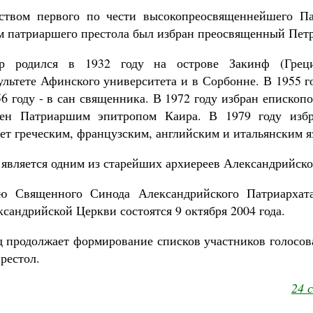
ьством первого по чести высокопреосвященнейшего П
 патриаршего престола был избран преосвященный Пет
р родился в 1932 году на острове Закинф (Греци
ультете Афинского университета и в Сорбонне. В 1955 г
56 году - в сан священника. В 1972 году избран еписко
чен Патриаршим эпитропом Каира. В 1979 году изб
ет греческим, французским, английским и итальянским я
является одним из старейших архиереев Александрийско
ю Священного Синода Александрийского Патриархат
сандрийской Церкви состоятся 9 октября 2004 года.
продолжает формирование списков участников голосов
рестол.
24 