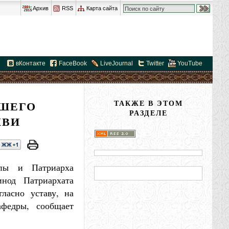
Архив
RSS
Карта сайта
вКонтакте
FaceBook
LiveJournal
Twitter
YouTube
РШЕГО
ТАКЖЕ В ЭТОМ
РАЗДЕЛЕ
КВИ
пы и Патриарха
нод Патриархата
ласно уставу, на
афедры, сообщает