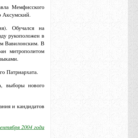
авла Мемфисского
р Аксумский.
я). Обучался на
оду рукоположен в
пом Вавилонским. В
ран митрополитом
зыками.
го Патриархата.
а, выборы нового
ания и кандидатов
сентября 2004 года