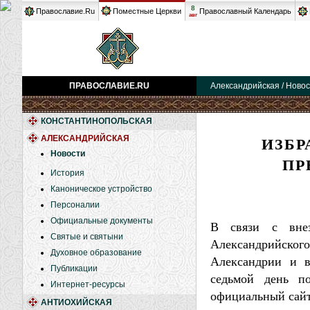
8
Православие.Ru
Поместные Церкви
Православный Календарь
авг
ПРАВОСЛАВИЕ.RU
Александрийская / Ново
КОНСТАНТИНОПОЛЬСКАЯ
ИЗБР
АЛЕКСАНДРИЙСКАЯ
Новости
ПР
История
Каноническое устройство
Персоналии
Официальные документы
В связи с вне
Святые и святыни
Александрийско
Духовное образование
Александрии и в
Публикации
седьмой день по
Интернет-ресурсы
официальный сайт
АНТИОХИЙСКАЯ