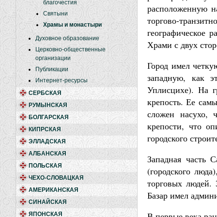
благочестия
расположенную на
Святыни
торгово-транзит
Храмы и монастыри
географическое р
Духовное образование
Храми с двух стор
Церковно-общественные
организации
Город имел четку
Публикации
западную, как э
Интернет-ресурсы
Уплисцихе). На г
СЕРБСКАЯ
крепость. Ее сам
РУМЫНСКАЯ
сложен насухо, 
БОЛГАРСКАЯ
крепости, что оп
КИПРСКАЯ
городского строит
ЭЛЛАДСКАЯ
АЛБАНСКАЯ
Западная часть 
ПОЛЬСКАЯ
(городского люда
ЧЕХО-СЛОВАЦКАЯ
торговых людей. 
АМЕРИКАНСКАЯ
Базар имел админ
СИНАЙСКАЯ
В первые века ран
ЯПОНСКАЯ