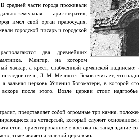
. В средней части города проживали
ально-земельная аристократия,
ород имел свой орган правосудия,
ивали городской писарь и городской
асполагаются два древнейших
амятника. Менгир, на котором
ый хачкар, а крест, снабженный армянской надписью: 
 исследователь, Л. М. Меликсет-Беков считает, что надп
, а зальная церковь Успения Богоматери, в которой сто
а вскоре после этого. Возле церкви стоит надгробье
тралит, представляет собой огромные три камня, полож
опирающиеся на четвертый, который служит основанием 
лита стоит ориентированное с востока на запад здание со
ожно, тоже является зальной церковью.