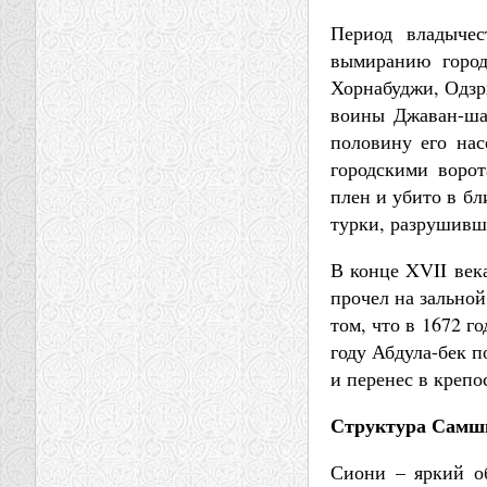
Период владычес
вымиранию город
Хорнабуджи, Одзр
воины Джаван-шах
половину его нас
городскими ворот
плен и убито в бл
турки, разрушивш
В конце XVII век
прочел на зальной
том, что в 1672 г
году Абдула-бек 
и перенес в крепо
Структура Самш
Сиони – яркий об