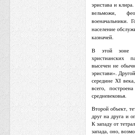
эристава и клира
вельможи, феод
военачальники. Г
население обслуж
казначей.
В этой зоне р
христианских п
высечен не обычн
эристави». Другой
середине XI века
всего, построен
средневековья.
Второй объект, те
друг на друга и 
К западу от тетра
запада, оно, возм