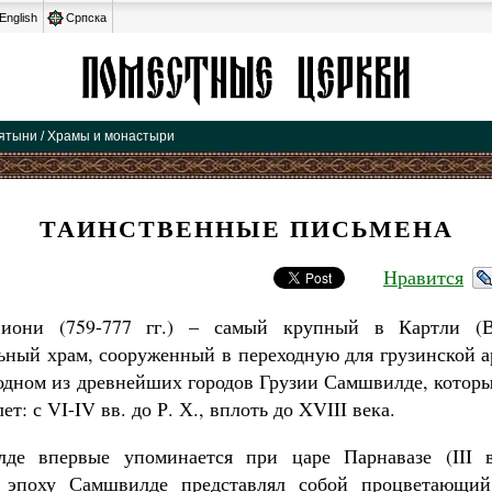
English
Српска
вятыни / Храмы и монастыри
ТАИНСТВЕННЫЕ ПИСЬМЕНА
Нравится
иони (759-777 гг.) – самый крупный в Картли (Во
ьный храм, сооруженный в переходную для грузинской а
одном из древнейших городов Грузии Самшвилде, котор
ет: с VI-IV вв. до Р. Х., вплоть до XVIII века.
де впервые упоминается при царе Парнавазе (III 
 эпоху Самшвилде представлял собой процветающий 