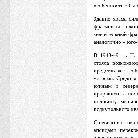
особенностью Сио
Здание храма сил
фрагменты южно
значительный фраг
аналогично – юго
В 1948-49 гг. Н
стояла возможно
представляет со
устоями. Средняя
южным и северн
приравнен к вос
половину меньше
подкупольного ква
С северо-востока
апсидами, перекр
дверью только с х