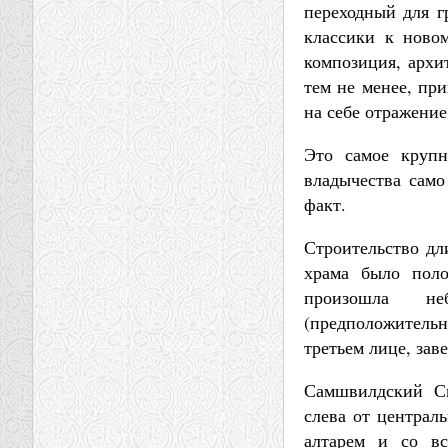
переходный для гр
классики к ново
композиция, архи
тем не менее, пр
на себе отражение
Это самое крупн
владычества само
факт.
Строительство дл
храма было поло
произошла неб
(предположитель
третьем лице, за
Самшвилдский Си
слева от централ
алтарем и со вс