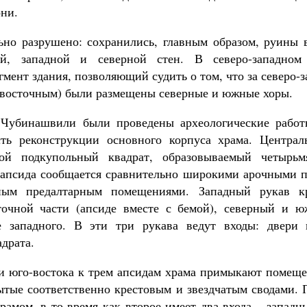
ни.
ьно разрушено: сохранились, главным образом, руины 
й, западной и северной стен. В северо-западном 
мент здания, позволяющий судить о том, что за северо-
-восточным) были размещены северные и южные хоры.
. Чубинашвили были проведены археологические работ
сть реконструкции основного корпуса храма. Централ
бой подкупольный квадрат, образовываемый четырь
 апсида сообщается сравнительно широкими арочными п
ым предалтарным помещениями. Западный рукав кр
точной части (апсиде вместе с бемой), северный и 
 западного. В эти три рукава ведут входы: двери
драта.
 и юго-востока к трем апсидам храма примыкают помещ
ытые соответственно крестовым и звездчатым сводами. 
рамом, в то время как второе имеет два входа – запад