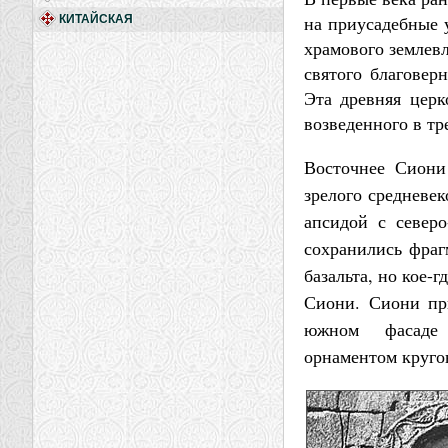
на приусадебные 
КИТАЙСКАЯ
храмового землевл
святого благовер
Эта древняя церк
возведенного в тре
Восточнее Сиони
зрелого средневе
апсидой с север
сохранились фраг
базальта, но кое-
Сиони. Сиони пр
южном фасаде
орнаментом круго