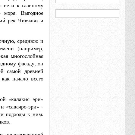
о вела к главному
о моря. Выгодное
лий рек Чивчави и
точную, среднюю и
емени (например,
окая многослойная
адному фасаду, он
ой самой древней
 как начало всего
ой «калакис эри»
и «савачро-эри» -
 и подходы к ним.
иков.
да, не размеченной