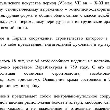
узинского искусства период (VI-нач. VII вв. – X-XI вв
му стилистическому выражению – живописно-декорати
тектурные формы и общий облик связан с классической 
инадлежит переходному периоду развития грузинской арх
 веяний эпохи.
ое в Картли сооружение, строительство которого в 
 по себе представляет значительный духовный и культ
илось 18 лет, как об этом сообщает надпись на восточн
жено эриставом Варазбакуром в 759 году. С его см
ольшая остановка строительства, возобнов
но, тоже эриставом). Освящение храма состоялось в 
вершившем постройку.
они представляет собой центрально-купольное соор
ьной апсиды расположены боковые алтари, свободно св
ем храмом, а не выделенные в отдельные помещен