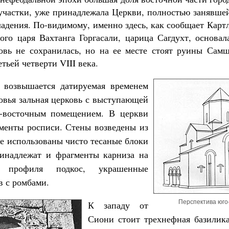
участки, уже принадлежала Церкви, полностью занявшей
адения. По-видимому, именно здесь, как сообщает Карт
ного царя Вахтанга Горгасали, царица Сагдухт, основал
овь не сохранилась, но на ее месте стоят руины Сам
тьей четверти VIII века.
 возвышается датируемая временем
ковья зальная церковь с выступающей
о-восточным помещением. В церкви
менты росписи. Стены возведены из
где использованы чисто тесаные блоки
инадлежат и фрагменты карниза на
 профиля подкос, украшенные
в с ромбами.
Перспектива юго
К западу от
Сиони стоит трехнефная базилик