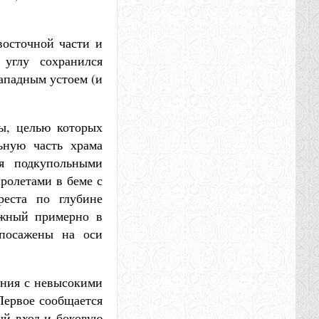
восточной части и
углу сохранился
западным устоем (и
ы, целью которых
ьную часть храма
мя подкупольными
ролетами в беме с
еста по глубине
южный примерно в
 посажены на оси
ения с невысокими
Первое сообщается
ный вход и боковую