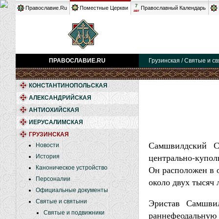
7
Православие.Ru
Поместные Церкви
Православный Календарь
авг
ПРАВОСЛАВИЕ.RU
Грузинская / Святые и с
КОНСТАНТИНОПОЛЬСКАЯ
АЛЕКСАНДРИЙСКАЯ
АНТИОХИЙСКАЯ
ИЕРУСАЛИМСКАЯ
ГРУЗИНСКАЯ
Самшвилдский С
Новости
центрально-купол
История
Он расположен в 
Каноническое устройство
Персоналии
около двух тысяч л
Официальные документы
Эристав Самшвил
Святые и святыни
Святые и подвижники
раннефеодальную