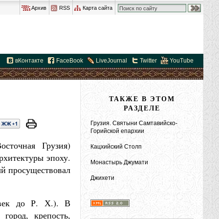
Архив
RSS
Карта сайта
вКонтакте
FaceBook
LiveJournal
Twitter
YouTube
ТАКЖЕ В ЭТОМ
РАЗДЕЛЕ
Грузия. Святыни Самтавийско-
Горийской епархии
сточная Грузия)
Кацхийский Столп
рхитектуры эпоху.
Монастырь Джумати
ый просуществовал
Джихети
век до Р. Х.). В
город, крепость,