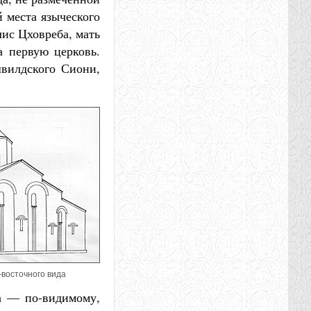
 места языческого
лис Цховреба, мать
а первую церковь.
швилдского Сиони,
-восточного вида
а — по-видимому,