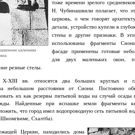
тоже времени зрелого средневеков
Н. Чубинашвили полагает, что э
церковь, о чем говорят архитект
детали, устройство купели в глуб
стены и другие признаки. В это
использованы фрагменты Сион
фасаде применены готовые неб
ормление наличника
окна
для двух маленьких окон, п
ние резные стелы.
 X-XIII вв. относятся два больших круглых и гл
на небольшом расстоянии от Сиони. Постоянно обн
зовать их как резервы питьевой воды на случай осады г
ужды. Найденные при вспашке земли фрагменты ке
ожить, что город имел водопроводную сеть питьевой во
, Шиомгвиме, Схалтба).
ежащей Церкви, находились дома