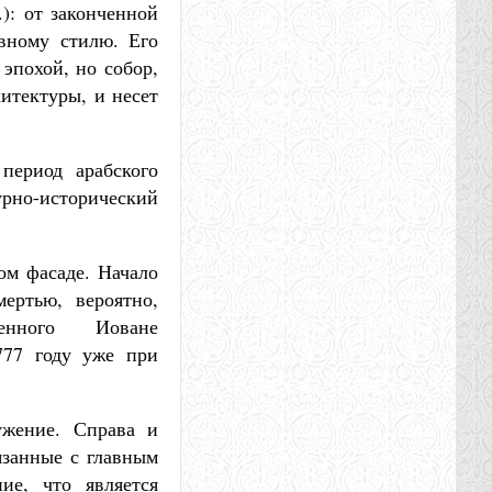
.): от законченной
вному стилю. Его
эпохой, но собор,
итектуры, и несет
период арабского
урно-исторический
ом фасаде. Начало
ертью, вероятно,
ленного Иоване
777 году уже при
ужение. Справа и
язанные с главным
ие, что является