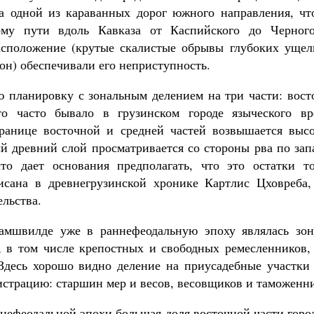
 одной из караванных дорог южного направления, чт
ному пути вдоль Кавказа от Каспийского до Черног
асположение (крутые скалистые обрывы глубоких уще
он) обеспечивали его неприступность.
ю планировку с зональным делением на три части: вос
то часто бывало в грузинском городе языческого вр
ранице восточной и средней частей возвышается выс
ый древний слой просматривается со стороны рва по зап
что дает основания предполагать, что это остатки т
исана в древнегрузинской хронике Картлис Цховреба,
ельства.
Самшвилде уже в раннефеодальную эпоху являлась зон
), в том числе крепостных и свободных ремесленников, 
Здесь хорошо видно деление на приусадебные участки
истрацию: старшин мер и весов, весовщиков и таможенн
нефеодальной эпохи большая доля восточной части горо