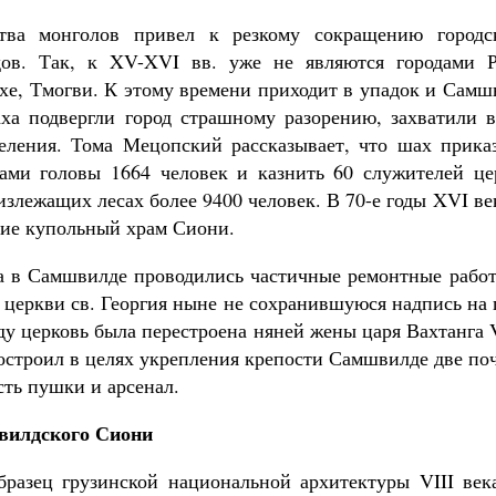
тва монголов привел к резкому сокращению городс
ов. Так, к XV-XVI вв. уже не являются городами Р
хе, Тмогви. К этому времени приходит в упадок и Самшв
а подвергли город страшному разорению, захватили 
еления. Тома Мецопский рассказывает, что шах прика
ами головы 1664 человек и казнить 60 служителей це
излежащих лесах более 9400 человек. В 70-е годы XVI ве
ие купольный храм Сиони.
а в Самшвилде проводились частичные ремонтные рабо
 церкви св. Георгия ныне не сохранившуюся надпись на
оду церковь была перестроена няней жены царя Вахтанга 
построил в целях укрепления крепости Самшвилде две по
сть пушки и арсенал.
вилдского Сиони
разец грузинской национальной архитектуры VIII век