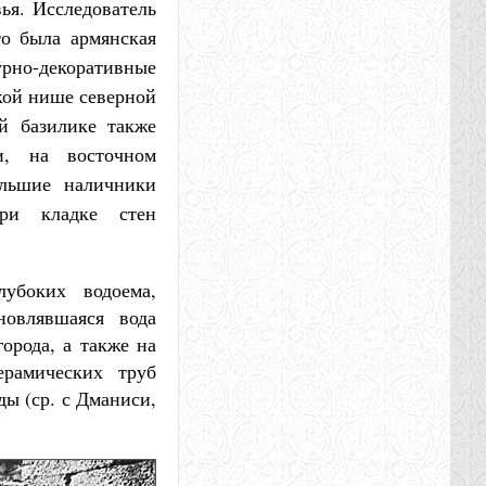
ья. Исследователь
то была армянская
урно-декоративные
окой нише северной
й базилике также
и, на восточном
ольшие наличники
ри кладке стен
убоких водоема,
овлявшаяся вода
орода, а также на
рамических труб
ды (ср. с Дманиси,