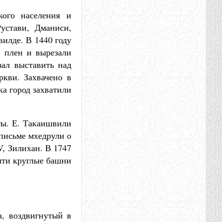
кого населения и
устави, Дманиси,
илде. В 1440 году
в плен и вырезали
зал выставить над
ркви. Захвачено в
ка город захватили
ты. Е. Такаишвили
 письме мхедрули о
V, Зилихан. В 1747
чти круглые башни
а, воздвигнутый в