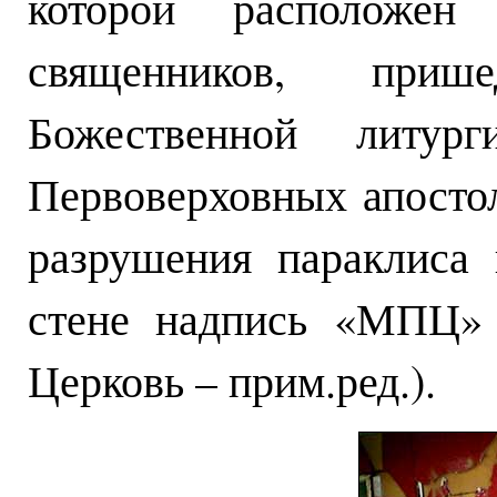
которой расположе
священников, при
Божественной литур
Первоверховных апосто
разрушения параклиса
стене надпись «МПЦ» 
Церковь – прим.ред.).