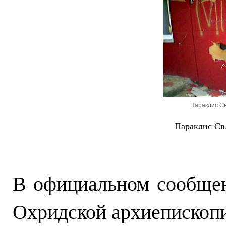
Параклис Св
Параклис Св
В официальном сообще
Охридской архиепископи